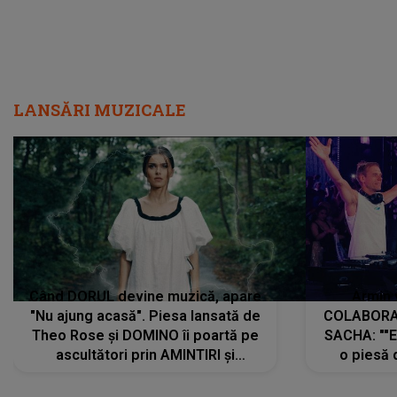
LANSĂRI MUZICALE
Când DORUL devine muzică, apare
Armin 
"Nu ajung acasă". Piesa lansată de
COLABORAR
Theo Rose și DOMINO îi poartă pe
SACHA: ""E
ascultători prin AMINTIRI și
o piesă 
REGĂSIRI, iar drumul emoțiilor
imediat pre
trece prin sufletul publicului:
cu mine șt