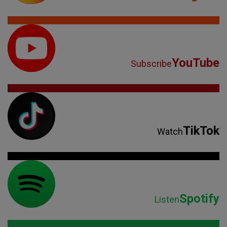
YouTube
Subscribe
TikTok
Watch
Spotify
Listen