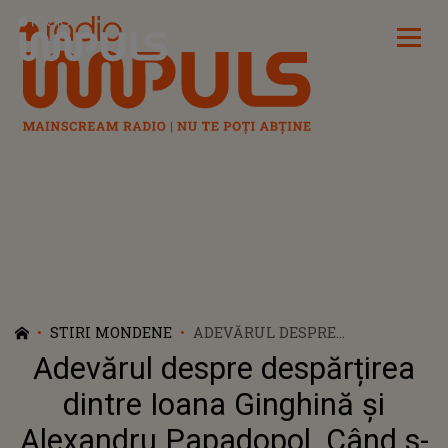
Radio Impuls
STIRI MONDENE
ADEVĂRUL DESPRE
DESPĂRȚIREA DINTRE IOANA
Adevărul despre despărțirea
GINGHINĂ ȘI ALEXANDRU
PAPADOPOL. CÂND S-AU
dintre Ioana Ginghină și
SEPARAT, DE FAPT, CEI DOI:
Alexandru Papadopol. Când s-
"NUMAI ALEXANDRU ȘTIE