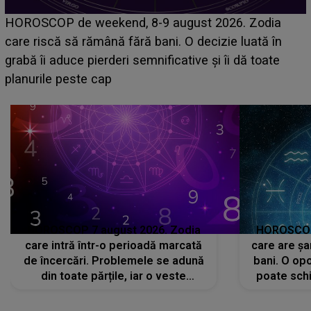
Emanuel a ținut ACEST DETALIU ASCUNS până
acum! În fața Alexandrei, concurentul din Casa Iubirii
face o MĂRTURISIRE NEAȘTEPTATĂ despre mama
sa: "I-am spus și ei în față, eu nu te iubesc pentru
că..."
HOROSCOP 7 august 2026. Zodia
HOROSCOP 
care intră într-o perioadă marcată
care are șa
de încercări. Problemele se adună
bani. O opo
din toate părțile, iar o veste
poate schi
neașteptată îi dă planurile peste
la
cap