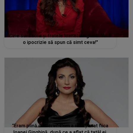
Cine sunt sora și fratele Ioanei Ginghină: "Ar fi
o ipocrizie să spun că simt ceva!"
”Eram plină de nervi” Cum a reacționat fiica
Ioanei Ginghină, după ce a aflat că tatăl ei,