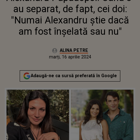
DACĂ AM FOST ÎNȘELATĂ SAU
au separat, de fapt, cei doi:
NU"
"Numai Alexandru știe dacă
am fost înșelată sau nu"
Autor:
ALINA PETRE
Publicat:
marți, 16 aprilie 2024
Actualizat:
marți, 16 aprilie 2024
Adaugă-ne ca sursă preferată în Google