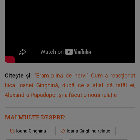
Citește și:
”Eram plină de nervi” Cum a reacționat
fiica Ioanei Ginghină, după ce a aflat că tatăl ei,
Alexandru Papadopol, și-a făcut o nouă relație
MAI MULTE DESPRE:
Ioana Ginghina
Ioana Ginghina relatie