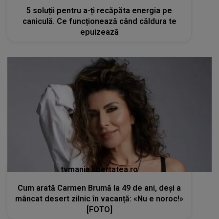
5 soluții pentru a-ți recăpăta energia pe
caniculă. Ce funcționează când căldura te
epuizează
tvmania.libertatea.ro
Cum arată Carmen Brumă la 49 de ani, deși a
mâncat desert zilnic în vacanță: «Nu e noroc!»
[FOTO]