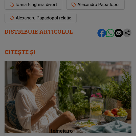
Ioana Ginghina divort
Alexandru Papadopol
Alexandru Papadopol relatie
DISTRIBUIE ARTICOLUL
CITEȘTE ȘI
femeia.ro