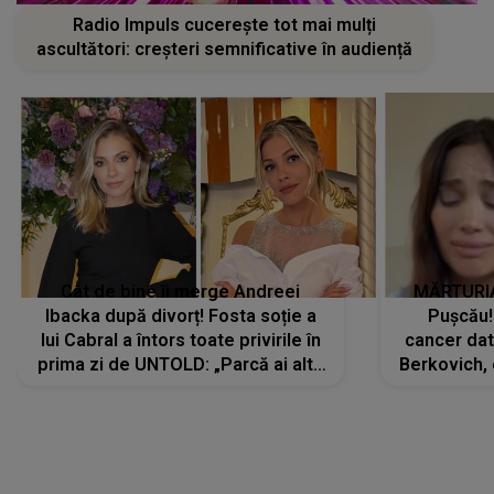
Radio Impuls cucerește tot mai mulți
ascultători: creșteri semnificative în audiență
Cât de bine îi merge Andreei
MĂRTURIA
Ibacka după divorț! Fosta soție a
Pușcău!
lui Cabral a întors toate privirile în
cancer dato
prima zi de UNTOLD: „Parcă ai altă
Berkovich, 
strălucire, emani putere,
accident ru
încredere, siguranță...”
Dacă nu 