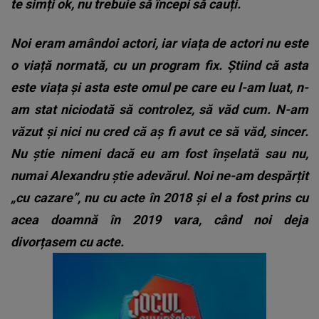
te simți ok, nu trebuie să începi să cauți.
Noi eram amândoi actori, iar viața de actori nu este
o viață normată, cu un program fix. Știind că asta
este viața și asta este omul pe care eu l-am luat, n-
am stat niciodată să controlez, să văd cum. N-am
văzut și nici nu cred că aș fi avut ce să văd, sincer.
Nu știe nimeni dacă eu am fost înșelată sau nu,
numai Alexandru știe adevărul. Noi ne-am despărțit
„cu cazare”, nu cu acte în 2018 și el a fost prins cu
acea doamnă în 2019 vara, când noi deja
divorțasem cu acte.