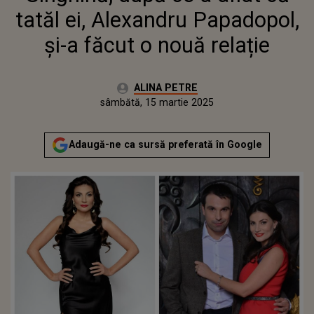
tatăl ei, Alexandru Papadopol,
și-a făcut o nouă relație
Autor:
ALINA PETRE
Publicat:
vineri, 15 martie 2024
Actualizat:
sâmbătă, 15 martie 2025
Adaugă-ne ca sursă preferată în Google