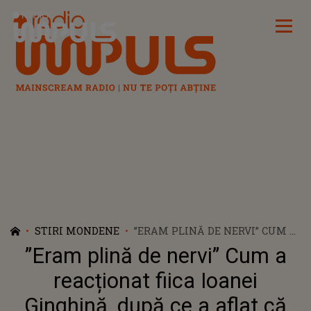
Radio Impuls
STIRI MONDENE
”ERAM PLINĂ DE NERVI” CUM A
REACȚIONAT FIICA IOANEI
”Eram plină de nervi” Cum a
GINGHINĂ, DUPĂ CE A AFLAT
CĂ TATĂL EI, ALEXANDRU
reacționat fiica Ioanei
PAPADOPOL, ȘI-A FĂCUT O
Ginghină, după ce a aflat că
NOUĂ RELAȚIE