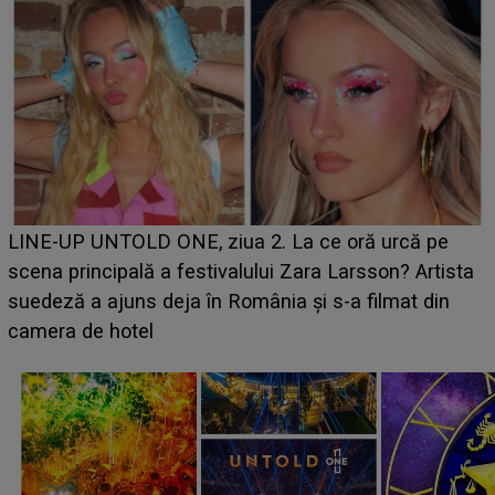
Ce a dezvăluit noua concurentă din "Casa Iubirii" l-a
luat prin surprindere pe Emanuel. CINE ESTE
BĂIATUL VIZAT de Alexandra?! Aflându-se în fața
faptului împlinit, A RECUNOSCUT IMEDIAT: "Am
avut..."