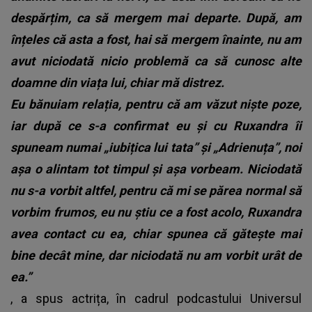
despărțim, ca să mergem mai departe. După, am
înțeles că asta a fost, hai să mergem înainte, nu am
avut niciodată nicio problemă ca să cunosc alte
doamne din viața lui, chiar mă distrez.
Eu bănuiam relația, pentru că am văzut niște poze,
iar după ce s-a confirmat eu și cu Ruxandra îi
spuneam numai „iubițica lui tata” și „Adrienuța”, noi
așa o alintam tot timpul și așa vorbeam. Niciodată
nu s-a vorbit altfel, pentru că mi se părea normal să
vorbim frumos, eu nu știu ce a fost acolo, Ruxandra
avea contact cu ea, chiar spunea că gătește mai
bine decât mine, dar niciodată nu am vorbit urât de
ea.”
, a spus actrița, în cadrul podcastului Universul