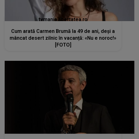
tvmania.libertatea.ro
Cum arată Carmen Brumă la 49 de ani, deși a
mâncat desert zilnic în vacanță: «Nu e noroc!»
[FOTO]
kanald2.ro