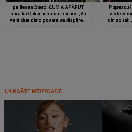
MESAJUL care a făcut-o să plângă
CE SE Î
pe Ileana Sterp. CUM A APĂRUT
Popescu?
sora lui Culiță în mediul online: „Va
vedetă du
veni ziua când povara va dispărea,
din spital:
iar lacrimile...”
LANSĂRI MUZICALE