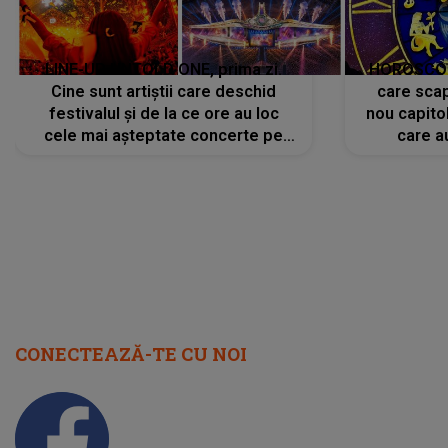
LINE-UP UNTOLD ONE, prima zi.
HOROSCOP 
Cine sunt artiștii care deschid
care scap
festivalul și de la ce ore au loc
nou capitol
cele mai așteptate concerte pe
care a
scena principală?
perioadă 
CONECTEAZĂ-TE CU NOI