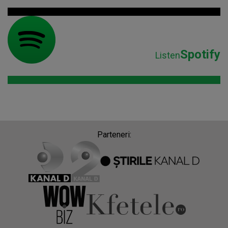
Spotify
Listen
Parteneri: