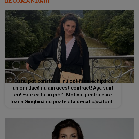
RECOMANDĂRI
"Eu nu pot construi și nu pot face echipă cu
un om dacă nu am acest contract! Așa sunt
eu! Este ca la un job!". Motivul pentru care
Ioana Ginghină nu poate sta decât căsătorită
într-o relație