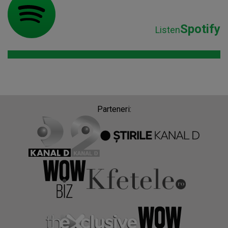
Spotify
Listen
Parteneri: