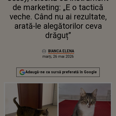
ALEGĂTORILOR CEVA DRĂGUȚ”
de marketing: „E o tactică
veche. Când nu ai rezultate,
arată-le alegătorilor ceva
drăguț”
Autor:
BIANCA ELENA
Publicat:
marți, 26 mai 2026
Actualizat:
marți, 26 mai 2026
Adaugă-ne ca sursă preferată în Google