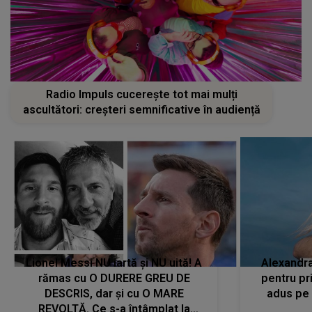
Radio Impuls cucerește tot mai mulți
ascultători: creșteri semnificative în audiență
Lionel Messi NU iartă și NU uită! A
Alexandr
rămas cu O DURERE GREU DE
pentru pr
DESCRIS, dar și cu O MARE
adus pe 
REVOLTĂ. Ce s-a întâmplat la