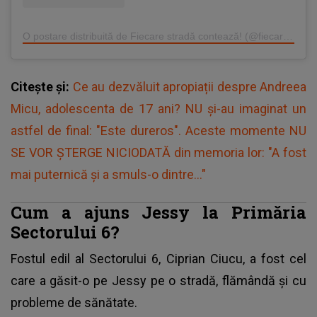
O postare distribuită de Fiecare stradă contează! (@fiecarestradaconteaza)
Citește și:
Ce au dezvăluit apropiații despre Andreea
Micu, adolescenta de 17 ani? NU și-au imaginat un
astfel de final: "Este dureros". Aceste momente NU
SE VOR ȘTERGE NICIODATĂ din memoria lor: "A fost
mai puternică şi a smuls-o dintre..."
Cum a ajuns Jessy la Primăria
Sectorului 6?
Fostul edil al Sectorului 6, Ciprian Ciucu, a fost cel
care a găsit-o pe
Jessy
pe o stradă, flămândă și cu
probleme de sănătate.