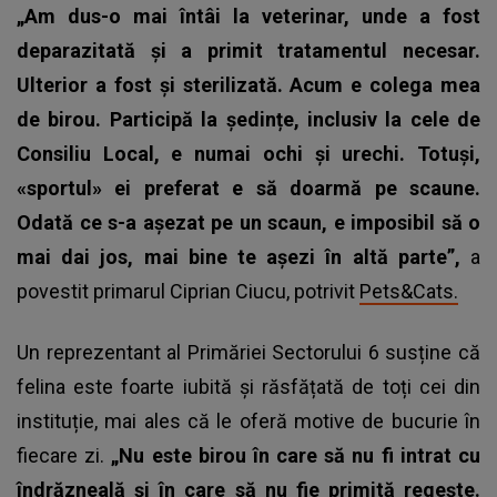
„Am dus-o mai întâi la veterinar, unde a fost
deparazitată și a primit tratamentul necesar.
Ulterior a fost și sterilizată. Acum e colega mea
de birou. Participă la ședințe, inclusiv la cele de
Consiliu Local, e numai ochi și urechi. Totuși,
«sportul» ei preferat e să doarmă pe scaune.
Odată ce s-a așezat pe un scaun, e imposibil să o
mai dai jos, mai bine te așezi în altă parte”,
a
povestit primarul Ciprian Ciucu, potrivit
Pets&Cats.
Un reprezentant al Primăriei Sectorului 6 susține că
felina este foarte iubită și răsfățată de toți cei din
instituție, mai ales că le oferă motive de bucurie în
fiecare zi.
„Nu este birou în care să nu fi intrat cu
îndrăzneală și în care să nu fie primită regește.