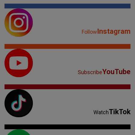
Instagram
Follow
YouTube
Subscribe
TikTok
Watch