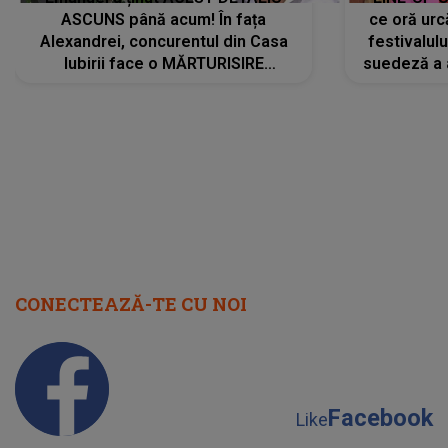
ASCUNS până acum! În fața
ce oră urc
Alexandrei, concurentul din Casa
festivalul
Iubirii face o MĂRTURISIRE
suedeză a a
NEAȘTEPTATĂ despre mama sa:
s-a film
"I-am spus și ei în față, eu nu te
iubesc pentru că..."
CONECTEAZĂ-TE CU NOI
Facebook
Like