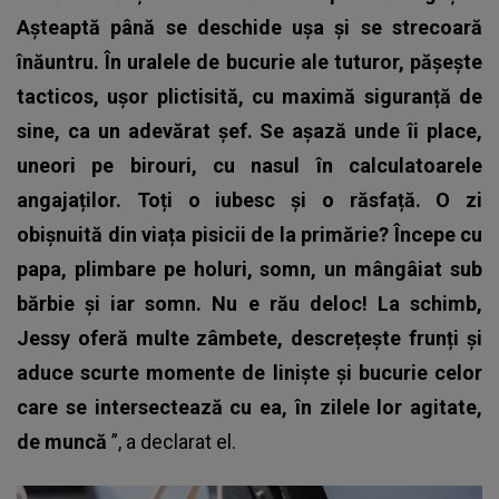
Așteaptă până se deschide ușa și se strecoară
înăuntru. În uralele de bucurie ale tuturor, pășește
tacticos, ușor plictisită, cu maximă siguranță de
sine, ca un adevărat șef. Se așază unde îi place,
uneori pe birouri, cu nasul în calculatoarele
angajaților. Toți o iubesc și o răsfață. O zi
obișnuită din viața pisicii de la primărie? Începe cu
papa, plimbare pe holuri, somn, un mângâiat sub
bărbie și iar somn. Nu e rău deloc! La schimb,
Jessy oferă multe zâmbete, descrețește frunți și
aduce scurte momente de liniște și bucurie celor
care se intersectează cu ea, în zilele lor agitate,
de
muncă
”, a declarat el.