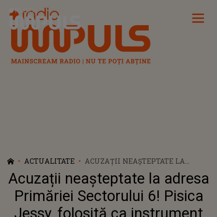
Radio Impuls
ACTUALITATE
ACUZAȚII NEAȘTEPTATE LA
ADRESA PRIMĂRIEI SECTORULUI
Acuzații neașteptate la adresa
6! PISICA JESSY, FOLOSITĂ CA
INSTRUMENT DE MARKETING: „E
Primăriei Sectorului 6! Pisica
O TACTICĂ VECHE. CÂND NU AI
Jessy, folosită ca instrument
REZULTATE, ARATĂ-LE