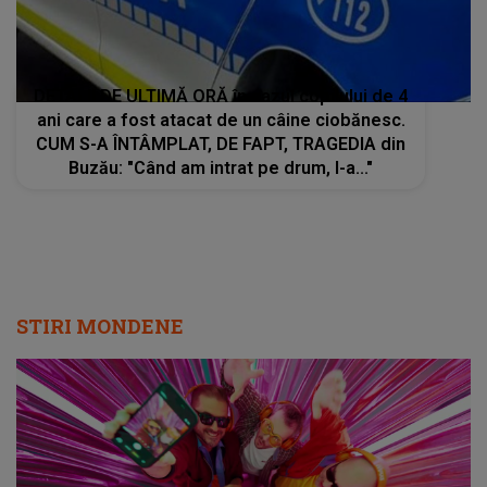
DETALII DE ULTIMĂ ORĂ în cazul copilului de 4
ani care a fost atacat de un câine ciobănesc.
CUM S-A ÎNTÂMPLAT, DE FAPT, TRAGEDIA din
Buzău: "Când am intrat pe drum, l-a..."
STIRI MONDENE