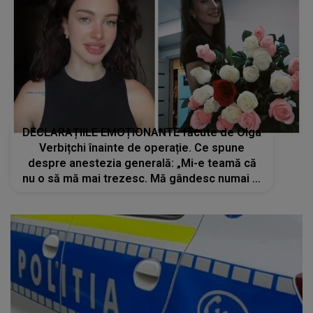
DECLARAȚIILE EMOȚIONANTE făcute de Olga
Verbițchi înainte de operație. Ce spune
despre anestezia generală: „Mi-e teamă că
nu o să mă mai trezesc. Mă gândesc numai la
chestii rele”