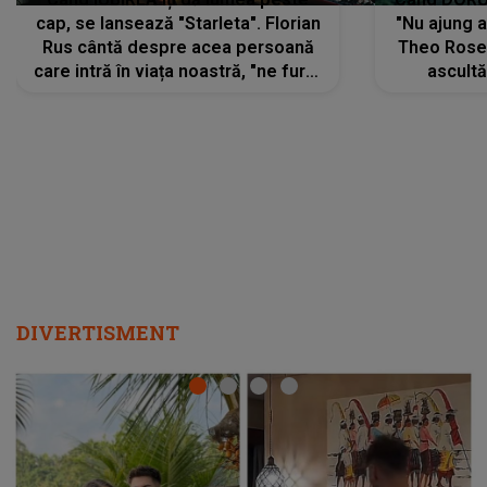
cap, se lansează "Starleta". Florian
"Nu ajung 
Rus cântă despre acea persoană
Theo Rose 
care intră în viața noastră, "ne fură"
ascultă
toate PRIVIRILE, toate GÂNDURILE,
REGĂSIRI
tot UNIVERSUL și fără să ne dăm
trece pr
seama, ajunge să fie motivul
"Pentru t
pentru care zâmbim
departe 
DIVERTISMENT