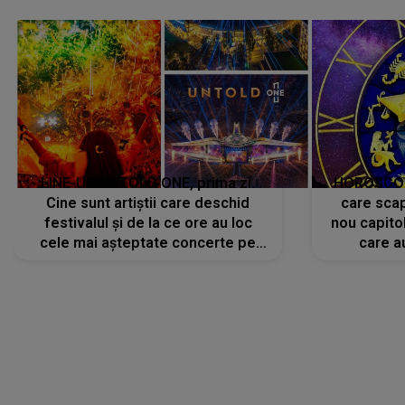
LINE-UP UNTOLD ONE, prima zi.
HOROSCOP 
Cine sunt artiștii care deschid
care scap
festivalul și de la ce ore au loc
nou capitol
cele mai așteptate concerte pe
care a
scena principală?
perioadă 