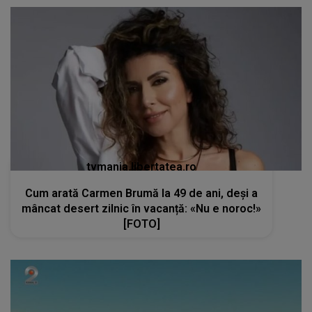
tvmania.libertatea.ro
Cum arată Carmen Brumă la 49 de ani, deși a
mâncat desert zilnic în vacanță: «Nu e noroc!»
[FOTO]