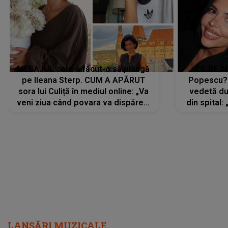
MESAJUL care a făcut-o să plângă
CE SE Î
pe Ileana Sterp. CUM A APĂRUT
Popescu?
sora lui Culiță în mediul online: „Va
vedetă du
veni ziua când povara va dispărea,
din spital:
iar lacrimile...”
LANSĂRI MUZICALE