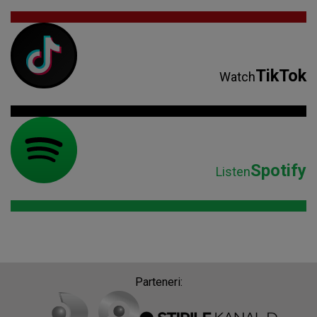
TikTok
Watch
Spotify
Listen
Parteneri: