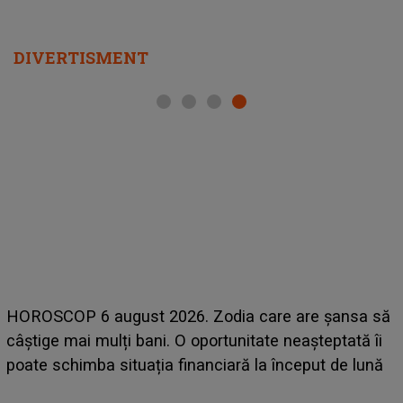
DIVERTISMENT
LINE-UP UNTOLD ONE
t 2026. Zodia care are șansa să
scena principală a fe
ani. O oportunitate neașteptată îi
suedeză a ajuns deja
ția financiară la început de lună
camera de hotel