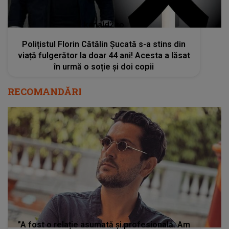
kanald2.ro
Polițistul Florin Cătălin Șucată s-a stins din
viață fulgerător la doar 44 ani! Acesta a lăsat
în urmă o soție și doi copii
RECOMANDĂRI
”A fost o relație asumată și profesională. Am