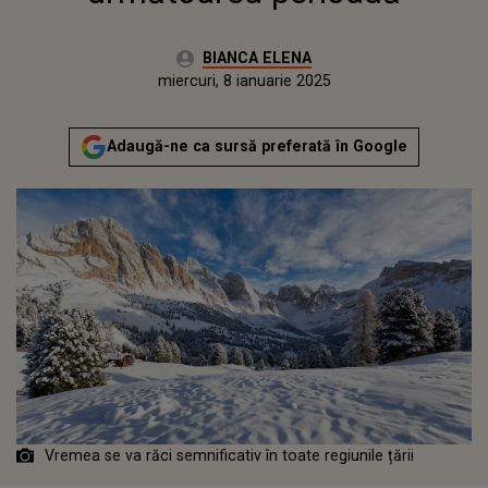
Autor:
BIANCA ELENA
Publicat:
luni, 8 ianuarie 2024
Actualizat:
miercuri, 8 ianuarie 2025
Adaugă-ne ca sursă preferată în Google
Vremea se va răci semnificativ în toate regiunile țării