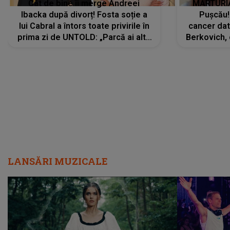
Cât de bine îi merge Andreei
MĂRTURIA
Ibacka după divorț! Fosta soție a
Pușcău!
lui Cabral a întors toate privirile în
cancer dato
prima zi de UNTOLD: „Parcă ai altă
Berkovich, 
strălucire, emani putere,
accident ru
încredere, siguranță...”
Dacă nu 
LANSĂRI MUZICALE