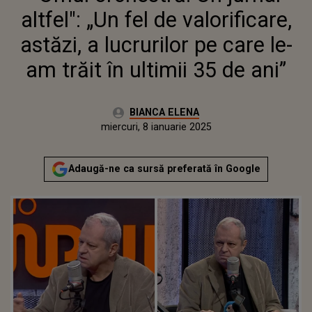
TRĂIT ÎN ULTIMII 35 DE ANI”
altfel": „Un fel de valorificare,
astăzi, a lucrurilor pe care le-
am trăit în ultimii 35 de ani”
Autor:
BIANCA ELENA
Publicat:
luni, 8 ianuarie 2024
Actualizat:
miercuri, 8 ianuarie 2025
Adaugă-ne ca sursă preferată în Google