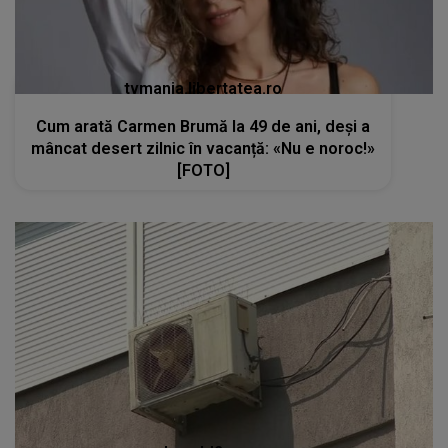
tvmania.libertatea.ro
Cum arată Carmen Brumă la 49 de ani, deși a
mâncat desert zilnic în vacanță: «Nu e noroc!»
[FOTO]