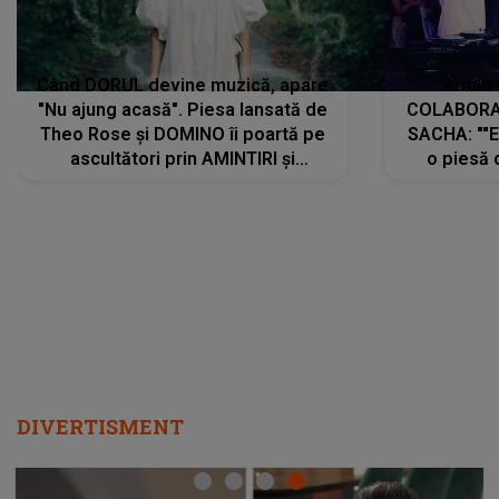
Când DORUL devine muzică, apare
Armin 
"Nu ajung acasă". Piesa lansată de
COLABORAR
Theo Rose și DOMINO îi poartă pe
SACHA: ""E
ascultători prin AMINTIRI și
o piesă 
REGĂSIRI, iar drumul emoțiilor
imediat pre
trece prin sufletul publicului:
cu mine șt
"Pentru toți cei care au plecat
păstrăm do
departe ca să le fie mai bine"
DIVERTISMENT