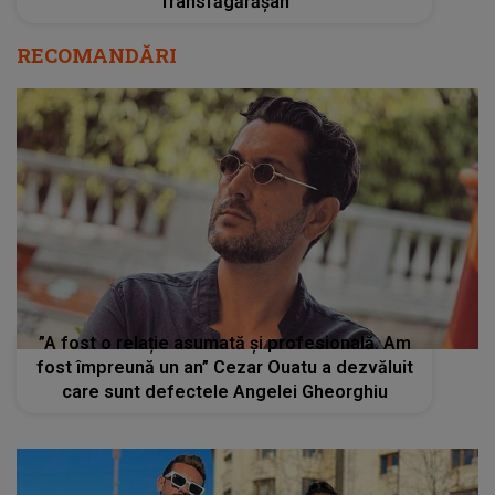
Transfăgărășan
RECOMANDĂRI
”A fost o relație asumată și profesională. Am
fost împreună un an” Cezar Ouatu a dezvăluit
care sunt defectele Angelei Gheorghiu