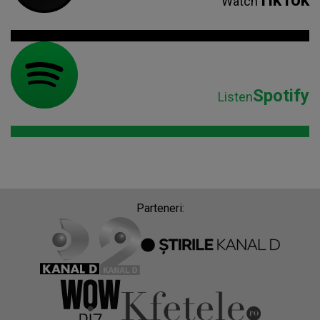
TikTok
Watch
Spotify
Listen
Parteneri: