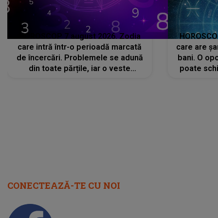
HOROSCOP 7 august 2026. Zodia
HOROSCOP 
care intră într-o perioadă marcată
care are șa
de încercări. Problemele se adună
bani. O opo
din toate părțile, iar o veste
poate schi
neașteptată îi dă planurile peste
la
cap
CONECTEAZĂ-TE CU NOI