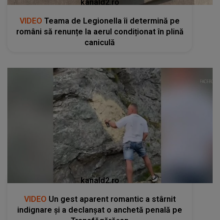
kanald2.ro
VIDEO
Teama de Legionella îi determină pe
români să renunțe la aerul condiționat în plină
caniculă
kanald2.ro
VIDEO
Un gest aparent romantic a stârnit
indignare și a declanșat o anchetă penală pe