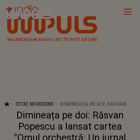
Radio Impuls
STIRI MONDENE
DIMINEAȚA PE DOI: RĂSVAN
POPESCU A LANSAT CARTEA
Dimineața pe doi: Răsvan
"OMUL ORCHESTRĂ: UN
JURNAL ALTFEL": „UN FEL DE
Popescu a lansat cartea
VALORIFICARE, ASTĂZI, A
"Omul orchestră: Un jurnal
LUCRURILOR PE CARE LE-AM