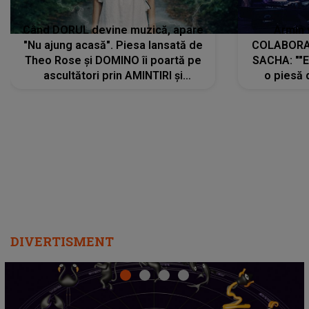
Când DORUL devine muzică, apare
Armin 
"Nu ajung acasă". Piesa lansată de
COLABORAR
Theo Rose și DOMINO îi poartă pe
SACHA: ""E
ascultători prin AMINTIRI și
o piesă 
REGĂSIRI, iar drumul emoțiilor
imediat pre
trece prin sufletul publicului:
cu mine șt
"Pentru toți cei care au plecat
păstrăm do
departe ca să le fie mai bine"
DIVERTISMENT