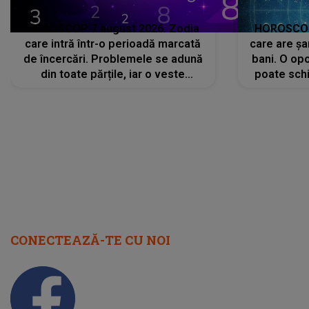
HOROSCOP 7 august 2026. Zodia
HOROSCOP 
care intră într-o perioadă marcată
care are șa
de încercări. Problemele se adună
bani. O opo
din toate părțile, iar o veste
poate schi
neașteptată îi dă planurile peste
la
cap
CONECTEAZĂ-TE CU NOI