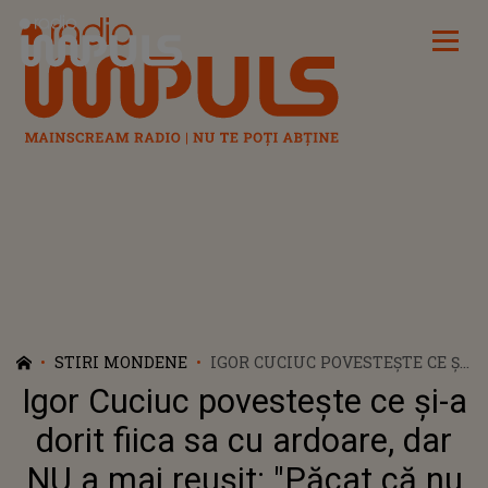
Radio Impuls
STIRI MONDENE
IGOR CUCIUC POVESTEȘTE CE ȘI-
A DORIT FIICA SA CU ARDOARE,
Igor Cuciuc povestește ce și-a
DAR NU A MAI REUȘIT: "PĂCAT
CĂ NU ȘI-A VĂZUT VISUL
dorit fiica sa cu ardoare, dar
ÎMPLINIT SĂ...". ANDREEA
NU a mai reușit: "Păcat că nu
CUCIUC A LUPTAT PENTRU