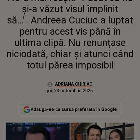
ACEST VIS PÂNĂ ÎN ULTIMA
și-a văzut visul împlinit
CLIPĂ. NU RENUNȚASE
NICIODATĂ, CHIAR ȘI ATUNCI
să...". Andreea Cuciuc a luptat
CÂND TOTUL PĂREA IMPOSIBIL
pentru acest vis până în
ultima clipă. Nu renunțase
niciodată, chiar și atunci când
totul părea imposibil
Autor:
ADRIANA CHIRIAC
Publicat:
joi, 23 octombrie 2025
Adaugă-ne ca sursă preferată în Google