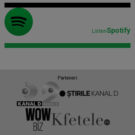
Spotify
Listen
Parteneri: