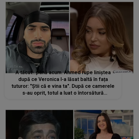
A tăcut...până acum. Ahmed rupe liniștea
după ce Veronica l-a lăsat baltă în fața
tuturor: "Știi că e vina ta". După ce camerele
s-au oprit, totul a luat o întorsătură
neașteptată: "Mi-am dat seama că...". Ce
DECIZIE radicală a luat