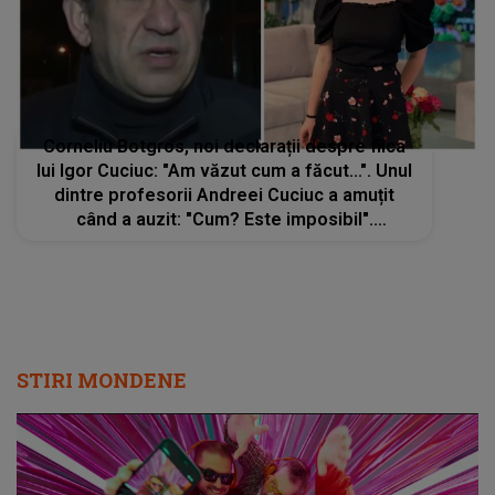
Corneliu Botgros, noi declarații despre fiica
lui Igor Cuciuc: "Am văzut cum a făcut...". Unul
dintre profesorii Andreei Cuciuc a amuțit
când a auzit: "Cum? Este imposibil".
MĂRTURIA care a oprit respirația tuturor
STIRI MONDENE