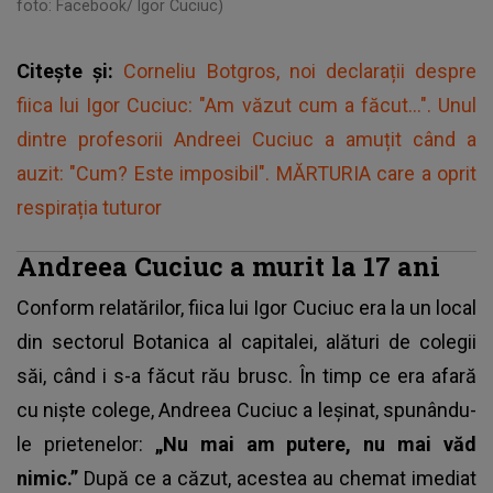
foto: Facebook/ Igor Cuciuc)
Citește și:
Corneliu Botgros, noi declarații despre
fiica lui Igor Cuciuc: "Am văzut cum a făcut...". Unul
dintre profesorii Andreei Cuciuc a amuțit când a
auzit: "Cum? Este imposibil". MĂRTURIA care a oprit
respirația tuturor
Andreea Cuciuc a murit
la 17 ani
Conform relatărilor, fiica lui Igor Cuciuc era la un local
din sectorul Botanica al capitalei, alături de colegii
săi, când i s-a făcut rău brusc. În timp ce era afară
cu niște colege, Andreea Cuciuc a leșinat, spunându-
le prietenelor:
„Nu mai am putere, nu mai văd
nimic.”
După ce a căzut, acestea au chemat imediat