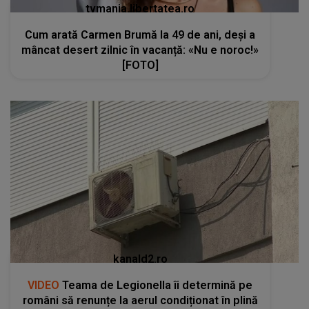
tvmania.libertatea.ro
Cum arată Carmen Brumă la 49 de ani, deși a
mâncat desert zilnic în vacanță: «Nu e noroc!»
[FOTO]
kanald2.ro
VIDEO
Teama de Legionella îi determină pe
români să renunțe la aerul condiționat în plină