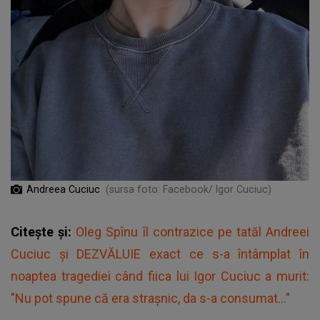
Andreea Cuciuc
(sursa foto: Facebook/ Igor Cuciuc)
Citește și:
Oleg Spînu îl contrazice pe tatăl Andreei
Cuciuc și DEZVĂLUIE exact ce s-a întâmplat în
noaptea tragediei când fiica lui Igor Cuciuc a murit:
"Nu pot spune că era strașnic, da s-a consumat..."