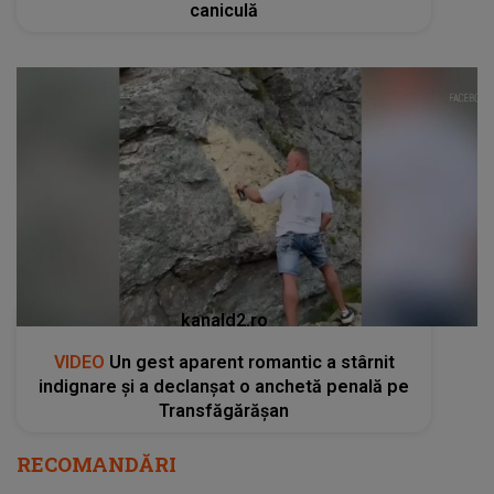
caniculă
kanald2.ro
VIDEO
Un gest aparent romantic a stârnit
indignare și a declanșat o anchetă penală pe
Transfăgărășan
RECOMANDĂRI