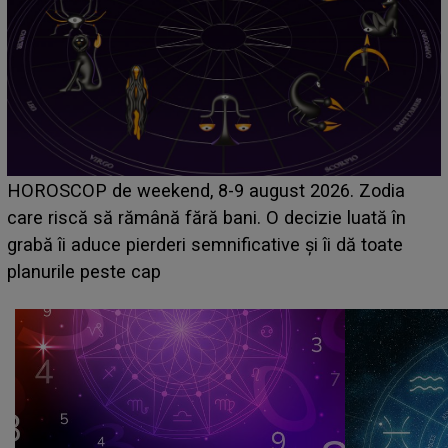
Emanuel a ținut ACEST DETALIU ASCUNS până
acum! În fața Alexandrei, concurentul din Casa Iubirii
face o MĂRTURISIRE NEAȘTEPTATĂ despre mama
sa: "I-am spus și ei în față, eu nu te iubesc pentru
că..."