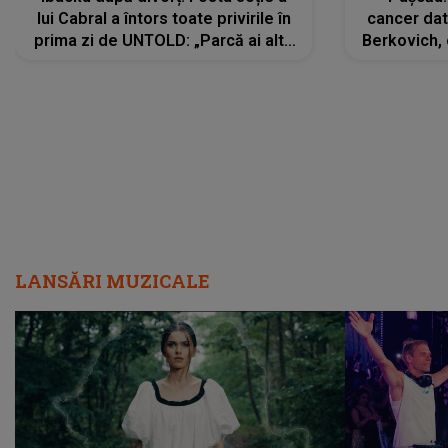
lui Cabral a întors toate privirile în
cancer dato
prima zi de UNTOLD: „Parcă ai altă
Berkovich, 
strălucire, emani putere,
accident ru
încredere, siguranță...”
Dacă nu 
LANSĂRI MUZICALE