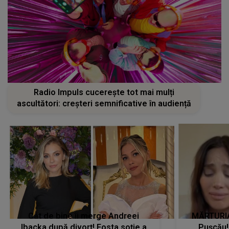
Radio Impuls cucerește tot mai mulți
ascultători: creșteri semnificative în audiență
Cât de bine îi merge Andreei
MĂRTURIA
Ibacka după divorț! Fosta soție a
Pușcău!