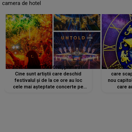
faptului împlinit, A RECUNOSCUT IMEDIAT: "Am
avut..."
LINE-UP UNTOLD ONE, prima zi.
HOROSCOP 
Cine sunt artiștii care deschid
care scap
festivalul și de la ce ore au loc
nou capitol
cele mai așteptate concerte pe
care a
scena principală?
perioadă 