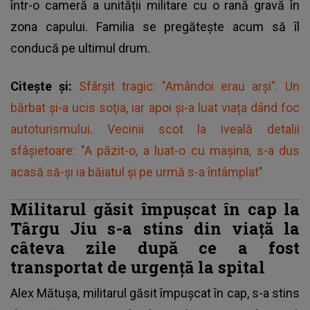
într-o cameră a unității militare cu o rană gravă în
zona capului. Familia se pregătește acum să îl
conducă pe ultimul drum.
Citește și:
Sfârşit tragic: "Amândoi erau arși”. Un
bărbat şi-a ucis soţia, iar apoi și-a luat viața dând foc
autoturismului. Vecinii scot la iveală detalii
sfâșietoare: "A păzit-o, a luat-o cu mașina, s-a dus
acasă să-și ia băiatul și pe urmă s-a întâmplat"
Militarul găsit împușcat în cap la
Târgu Jiu s-a stins din viață la
câteva zile după ce a fost
transportat de urgență la spital
Alex Mătușa,
militarul găsit împușcat în cap, s-a stins