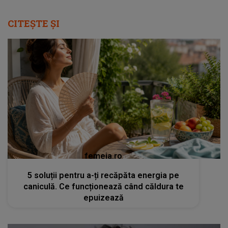
CITEȘTE ȘI
femeia.ro
5 soluții pentru a-ți recăpăta energia pe
caniculă. Ce funcționează când căldura te
epuizează