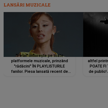
LANSĂRI MUZICALE
"Petal" înflorește pe toate
De această 
platformele muzicale, prinzând
altfel prin
"rădăcini" ÎN PLAYLISTURILE
POATE FI
fanilor. Piesa lansată recent de
de public!
Ariana Grande îi face pe
a lansat V
ascultători SĂ O ASCULTE PE
REPEAT