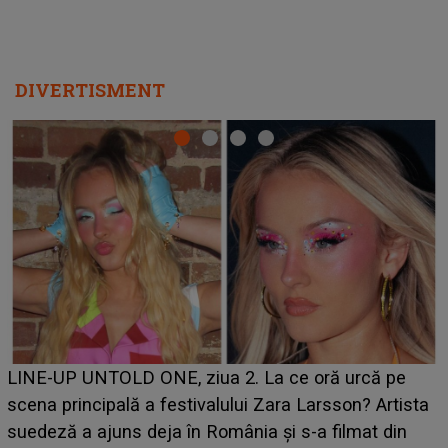
DIVERTISMENT
Ce a dezvăluit noua concurentă din "Casa Iubirii" l-a
luat prin surprindere pe Emanuel. CINE ESTE
BĂIATUL VIZAT de Alexandra?! Aflându-se în fața