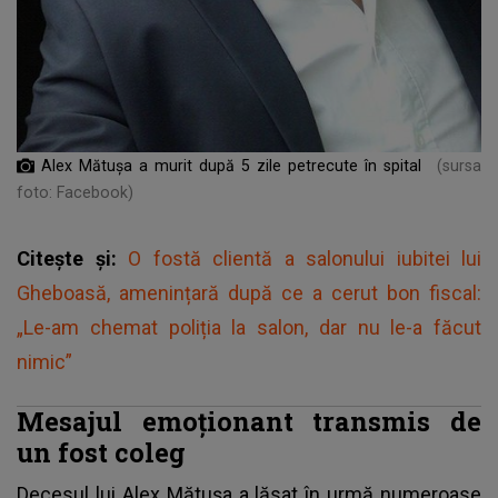
Alex Mătușa a murit după 5 zile petrecute în spital
(sursa
foto: Facebook)
Citește și:
O fostă clientă a salonului iubitei lui
Gheboasă, amenințară după ce a cerut bon fiscal:
„Le-am chemat poliția la salon, dar nu le-a făcut
nimic”
Mesajul emoționant transmis de
un fost coleg
Decesul lui Alex Mătușa a lăsat în urmă numeroase