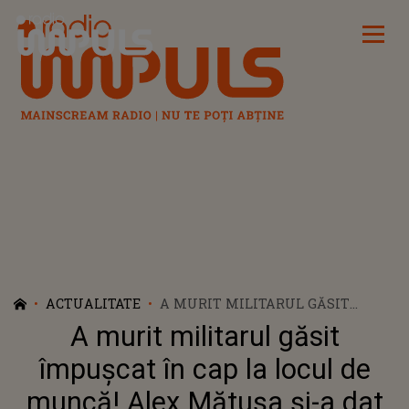
Radio Impuls
ACTUALITATE
A MURIT MILITARUL GĂSIT
ÎMPUȘCAT ÎN CAP LA LOCUL DE
A murit militarul găsit
MUNCĂ! ALEX MĂTUȘA ȘI-A DAT
ULTIMA SUFLARE PE PATUL DE
împușcat în cap la locul de
SPITAL
muncă! Alex Mătușa și-a dat