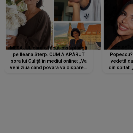
MESAJUL care a făcut-o să plângă
CE SE Î
pe Ileana Sterp. CUM A APĂRUT
Popescu?
sora lui Culiță în mediul online: „Va
vedetă du
veni ziua când povara va dispărea,
din spital:
iar lacrimile...”