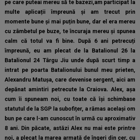
pe care puteai mereu să te bazezi,am participat la
multe aplicații împreună și am trecut prin
momente bune și mai puțin bune, dar el era mereu
cu zâmbetul pe buze, te încuraja mereu și spunea
calm că totul va fi bine. După 6 ani petrecuți
împreună, eu am plecat de la Batalionul 26 la
Batalionul 24 Târgu Jiu unde după scurt timp a
intrat pe poarta Batalionului bunul meu prieten,
Alexandru Matușa, care devenise sergent, aici am
depănat amintiri petrecute la Craiova. Alex, aşa
cum îi spuneam noi, cu toate că își schimbase
statutul de la SGP la subofițer, a rămas același om
bun pe care l-am cunoscut în urmă cu aproximativ
8 ani. Din păcate, astăzi Alex nu mai este printre
noi, a plecat la marea armată de îngeri din cer, cu