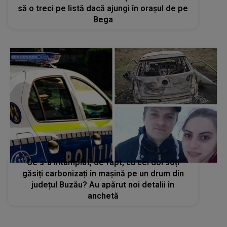
să o treci pe listă dacă ajungi în orașul de pe
Bega
Ce s-a întâmplat, de fapt, cu cei doi soți
găsiți carbonizați în mașină pe un drum din
județul Buzău? Au apărut noi detalii în
anchetă