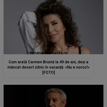
tvmania.libertatea.ro
Cum arată Carmen Brumă la 49 de ani, deși a
mâncat desert zilnic în vacanță: «Nu e noroc!»
[FOTO]