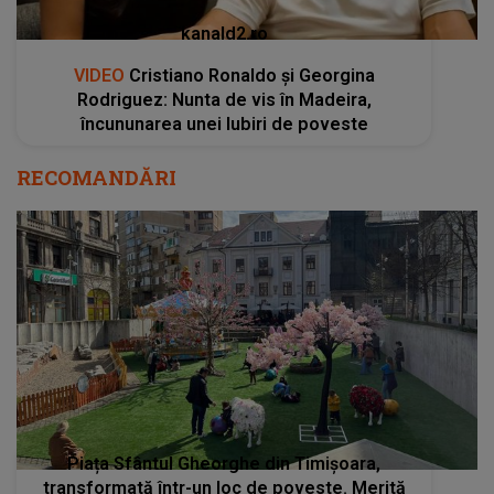
kanald2.ro
VIDEO
Cristiano Ronaldo și Georgina
Rodriguez: Nunta de vis în Madeira,
încununarea unei Iubiri de poveste
RECOMANDĂRI
Piața Sfântul Gheorghe din Timișoara,
transformată într-un loc de poveste. Merită