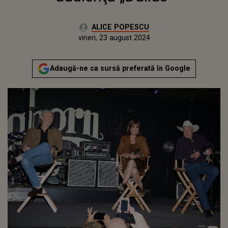
Autor:
ALICE POPESCU
Publicat:
miercuri, 23 august 2023
Actualizat:
vineri, 23 august 2024
Adaugă-ne ca sursă preferată în Google