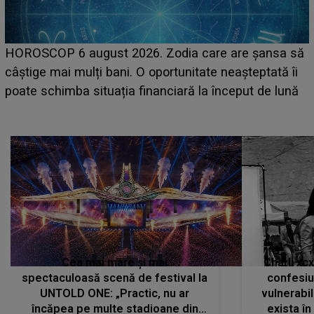
LINE-UP UNTOLD ONE, prima zi. Cine sunt artiștii
să
care deschid festivalul și de la ce ore au loc cele ma
i
așteptate concerte pe scena principală?
ă
Cea mai mare și mai
Charli xc
spectaculoasă scenă de festival la
confesiu
UNTOLD ONE: „Practic, nu ar
vulnerabil
încăpea pe multe stadioane din
exista în