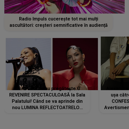
Radio Impuls cucerește tot mai mulți
ascultători: creșteri semnificative în audiență
Tania Turtureanu pregătește O
Alexandra
REVENIRE SPECTACULOASĂ la Sala
ușa cătr
Palatului! Când se va aprinde din
CONFES
nou LUMINA REFLECTOATRELOR
Avertismentu
pentru artistă: " Vor fi multe
rămas ÎNT
cântece noi, în premieră. Cântece
au format-
care abia acum învață să respire"
"Am f