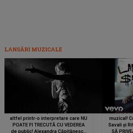
LANSĂRI MUZICALE
De această dată, "Dilaila" se simte
COLABORAR
altfel printr-o interpretare care NU
muzical! C
POATE FI TRECUTĂ CU VEDEREA
Savali și Ri
de public! Alexandra Căpitănescu
SĂ PRIV