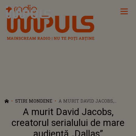
Radio Impuls
STIRI MONDENE
A MURIT DAVID JACOBS,
CREATORUL SERIALULUI DE
A murit David Jacobs,
MARE AUDIENŢĂ „DALLAS”
creatorul serialului de mare
audienţă „Dallas”