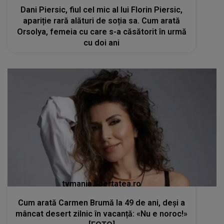
Dani Piersic, fiul cel mic al lui Florin Piersic,
apariție rară alături de soția sa. Cum arată
Orsolya, femeia cu care s-a căsătorit în urmă
cu doi ani
tvmania.libertatea.ro
Cum arată Carmen Brumă la 49 de ani, deși a
mâncat desert zilnic în vacanță: «Nu e noroc!»