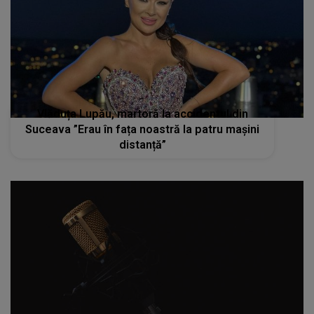
Vlăduța Lupău, martoră la accidentul din
Suceava ”Erau în fața noastră la patru mașini
distanță”