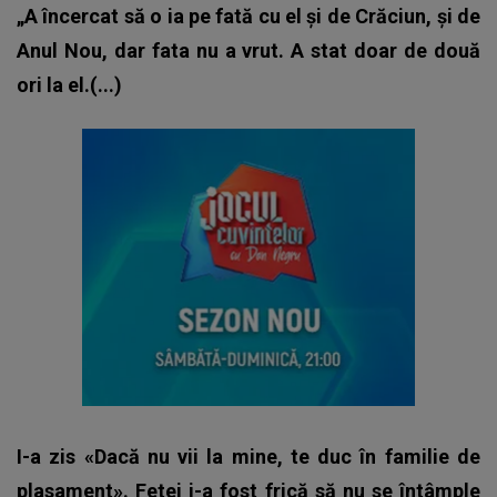
„A încercat să o ia pe fată cu el și de Crăciun, și de
Anul Nou, dar fata nu a vrut. A stat doar de două
ori la el.(...)
I-a zis «Dacă nu vii la mine, te duc în familie de
plasament». Fetei i-a fost frică să nu se întâmple