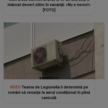
mâncat desert zilnic în vacanță: «Nu e noroc!»
[FOTO]
kanald2.ro
VIDEO
Teama de Legionella îi determină pe
români să renunțe la aerul condiționat în plină
caniculă