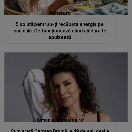
femeia.ro
5 soluții pentru a-ți recăpăta energia pe
caniculă. Ce funcționează când căldura te
epuizează
tvmania.libertatea.ro
Cum arată Carmen Brumă la 49 de ani, deși a