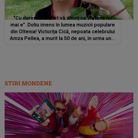
"Cu durere în suflet vă anunț ca Victoria nu
mai e". Doliu imens în lumea muzicii populare
din Oltenia! Victorița Cică, nepoata celebrului
Amza Pellea, a murit la 50 de ani, în urma unei
afecțiuni hepatice
STIRI MONDENE