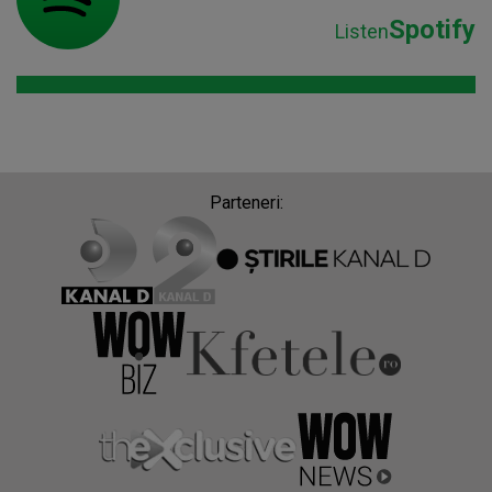
Spotify
Listen
Parteneri: