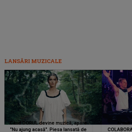
încredere, siguranță...”
Dacă nu 
LANSĂRI MUZICALE
Când DORUL devine muzică, apare
Armin 
"Nu ajung acasă". Piesa lansată de
COLABORAR