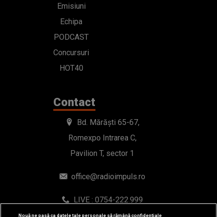
Emisiuni
Echipa
PODCAST
Concursuri
HOT40
Contact
Bd. Mărăști 65-67,
Romexpo Intrarea C,
Pavilion T, sector 1
office@radioimpuls.ro
LIVE : 0754-222.999
WhatsApp: 0754-222.999
Nouă ne pasă ca datele tale personale să rămână confidențiale