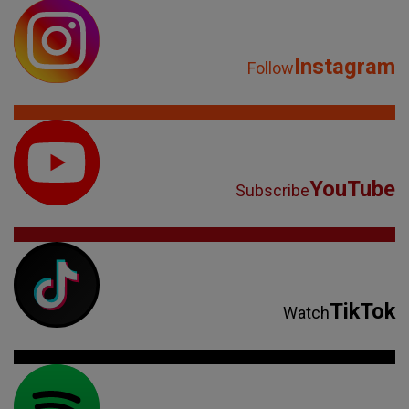
Instagram
Follow
YouTube
Subscribe
TikTok
Watch