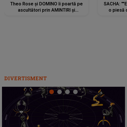
Theo Rose și DOMINO îi poartă pe
SACHA: ""E
ascultători prin AMINTIRI și
o piesă 
REGĂSIRI, iar drumul emoțiilor
imediat pre
trece prin sufletul publicului:
cu mine șt
"Pentru toți cei care au plecat
păstrăm do
departe ca să le fie mai bine"
DIVERTISMENT