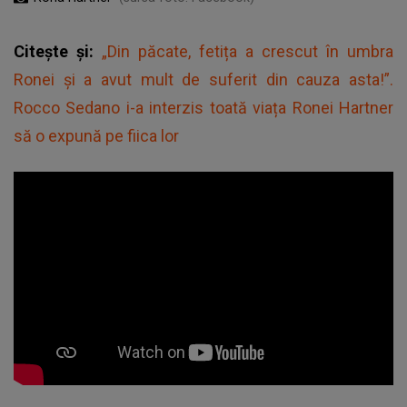
Citește și:
„Din păcate, fetița a crescut în umbra
Ronei și a avut mult de suferit din cauza asta!”.
Rocco Sedano i-a interzis toată viața Ronei Hartner
să o expună pe fiica lor