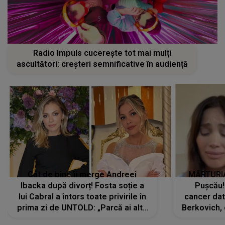
Radio Impuls cucerește tot mai mulți
ascultători: creșteri semnificative în audiență
Cât de bine îi merge Andreei
MĂRTURIA
Ibacka după divorț! Fosta soție a
Pușcău!
lui Cabral a întors toate privirile în
cancer dato
prima zi de UNTOLD: „Parcă ai altă
Berkovich, 
strălucire, emani putere,
accident ru