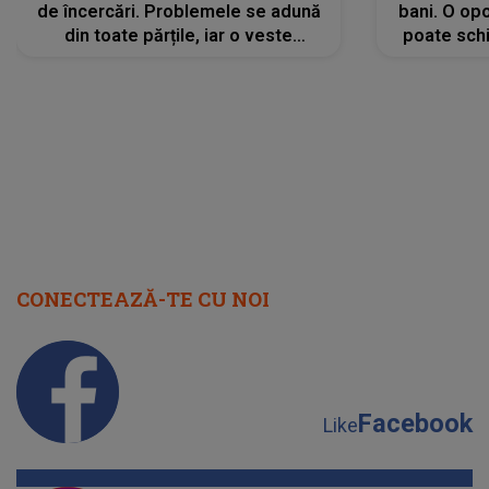
de încercări. Problemele se adună
bani. O opo
din toate părțile, iar o veste
poate schi
neașteptată îi dă planurile peste
la
cap
CONECTEAZĂ-TE CU NOI
Facebook
Like