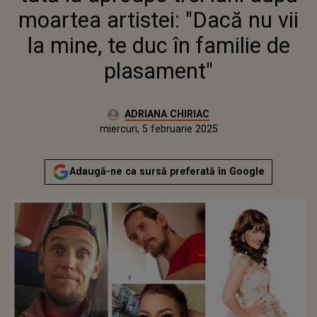
PLASAMENT"
moartea artistei: "Dacă nu vii
la mine, te duc în familie de
plasament"
Autor:
ADRIANA CHIRIAC
Publicat:
luni, 5 februarie 2024
Actualizat:
miercuri, 5 februarie 2025
Adaugă-ne ca sursă preferată în Google