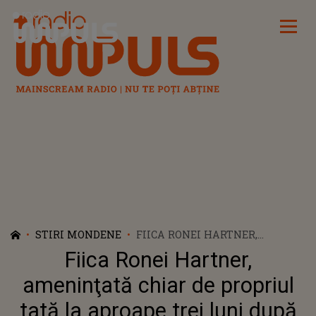
Radio Impuls
STIRI MONDENE
FIICA RONEI HARTNER,
AMENINŢATĂ CHIAR DE
Fiica Ronei Hartner,
PROPRIUL TATĂ LA APROAPE
TREI LUNI DUPĂ MOARTEA
ameninţată chiar de propriul
ARTISTEI: "DACĂ NU VII LA
tată la aproape trei luni după
MINE, TE DUC ÎN FAMILIE DE