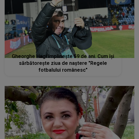
Gheorghe Hagi împlineşte 59 de ani. Cum îşi
sărbătoreşte ziua de naştere "Regele
fotbalului românesc"