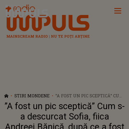
Radio Impuls
STIRI MONDENE
”A FOST UN PIC SCEPTICĂ” CUM
S-A DESCURCAT SOFIA, FIICA
”A fost un pic sceptică” Cum s-
ANDREEI BĂNICĂ, DUPĂ CE A
FOST ANGAJATĂ LA HOTELUL
a descurcat Sofia, fiica
PĂRINȚILOR EI
Andreei Bănică, după ce a fost