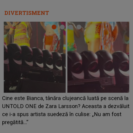
DIVERTISMENT
HOROSCOP 11 august 2026. Marte intră în Rac și
aduce tensiuni uriașe pentru o zodie! Conflictele
t
izbucnesc din senin în jurul ei, iar o situație dificilă
scapă de sub control