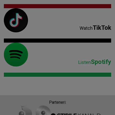
TikTok
Watch
Spotify
Listen
Parteneri: