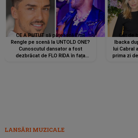
CE A PUTUT să pățească Emil
Cât de b
Rengle pe scenă la UNTOLD ONE?
Ibacka dup
Cunoscutul dansator a fost
lui Cabral a
dezbrăcat de FLO RIDA în fața
prima zi d
tuturor: „Mi-a dat hainele lui. Ce s-a
strălu
întâmplat mai exact...”
încre
LANSĂRI MUZICALE