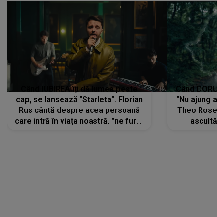
Când IUBIREA îți dă lumea peste
Când DORUL
cap, se lansează "Starleta". Florian
"Nu ajung 
Rus cântă despre acea persoană
Theo Rose 
care intră în viața noastră, "ne fură"
ascultă
toate PRIVIRILE, toate GÂNDURILE,
REGĂSIRI
tot UNIVERSUL și fără să ne dăm
trece pr
seama, ajunge să fie motivul
"Pentru t
pentru care zâmbim
departe 