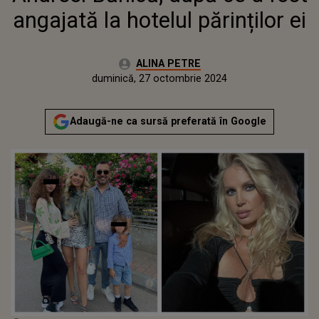
angajată la hotelul părinților ei
Autor:
ALINA PETRE
Publicat:
vineri, 27 octombrie 2023
Actualizat:
duminică, 27 octombrie 2024
Adaugă-ne ca sursă preferată în Google