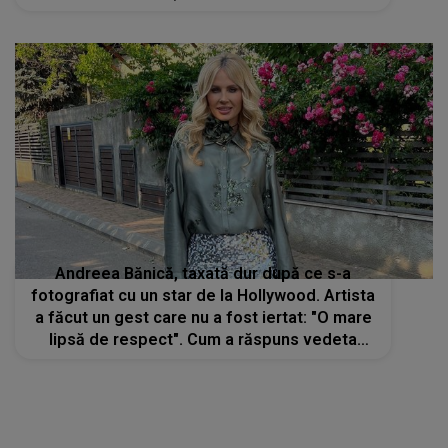
Andreea Bănică, taxată dur după ce s-a
fotografiat cu un star de la Hollywood. Artista
a făcut un gest care nu a fost iertat: "O mare
lipsă de respect". Cum a răspuns vedeta
criticilor