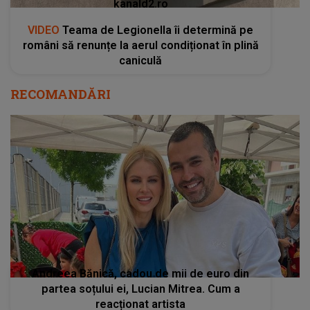
kanald2.ro
VIDEO
Teama de Legionella îi determină pe
români să renunțe la aerul condiționat în plină
caniculă
RECOMANDĂRI
Andreea Bănică, cadou de mii de euro din
partea soțului ei, Lucian Mitrea. Cum a
reacționat artista