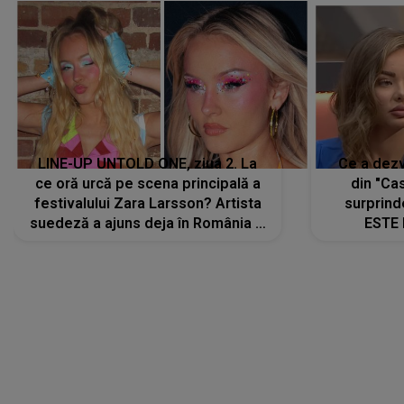
LINE-UP UNTOLD ONE, ziua 2. La
Ce a dezv
ce oră urcă pe scena principală a
din "Cas
festivalului Zara Larsson? Artista
surprind
suedeză a ajuns deja în România și
ESTE 
s-a filmat din camera de hotel
Alexandr
faptului 
IMED