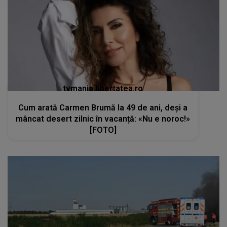
tvmania.libertatea.ro
Cum arată Carmen Brumă la 49 de ani, deși a
mâncat desert zilnic în vacanță: «Nu e noroc!»
[FOTO]