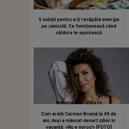
femeia.ro
5 soluții pentru a-ți recăpăta energia
pe caniculă. Ce funcționează când
căldura te epuizează
tvmania.libertatea.ro
Cum arată Carmen Brumă la 49 de
ani, deși a mâncat desert zilnic în
vacanță: «Nu e noroc!» [FOTO]