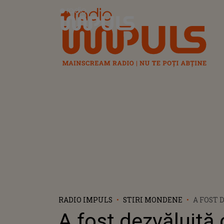
Radio Impuls
RADIO IMPULS
STIRI MONDENE
A FOST 
MORȚII
A fost dezvăluită
COOLIO,