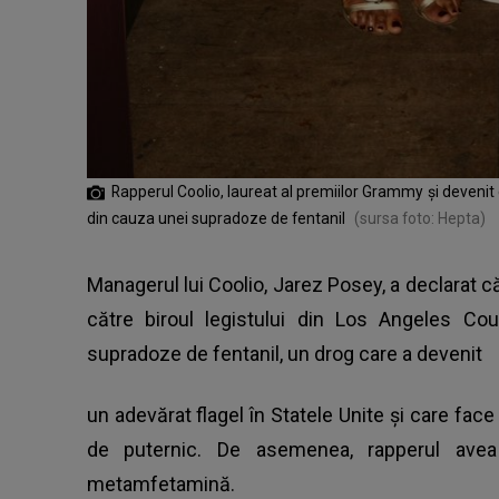
Rapperul Coolio, laureat al premiilor Grammy şi devenit
din cauza unei supradoze de fentanil
(sursa foto: Hepta)
Managerul lui Coolio, Jarez Posey, a declarat că 
către biroul legistului din Los Angeles Cou
supradoze de fentanil, un drog care a devenit
un adevărat flagel în Statele Unite şi care face
de puternic. De asemenea, rapperul ave
metamfetamină.