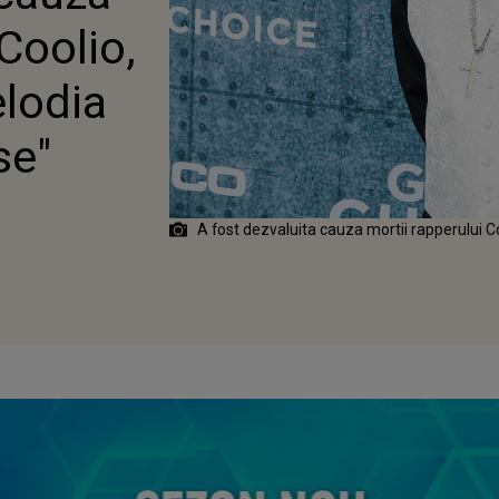
 "GANGSTA’S
 Coolio,
E"
lodia
se"
A fost dezvaluita cauza mortii rapperului C