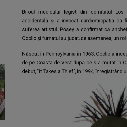
Biroul medicului legist din comitatul Lo
accidentală şi a invocat cardiomiopatia ca f
suferea artistul. Posey a confirmat că ancheta
Coolio şi fumatul au jucat, de asemenea, un rol
Născut în Pennsylvania în 1963, Coolio a înce
de pe Coasta de Vest după ce s-a mutat în Co
debut, "It Takes a Thief", în 1994, înregistrând 