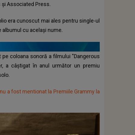
s şi Associated Press.
lio era cunoscut mai ales pentru single-ul
e albumul cu acelaşi nume.
t pe coloana sonoră a filmului "Dangerous
er, a câştigat în anul următor un premiu
olo.
r nu a fost mentionat la Premiile Grammy la