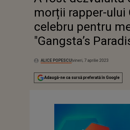
MELODIA
morții rapper-ului
PARADIS
celebru pentru me
"Gangsta’s Paradi
Publicat:
Autor:
vineri, 7 aprilie 2023
Actualizat:
ALICE POPESCU
vineri, 7 aprilie 2023
Adaugă-ne ca sursă preferată în Google