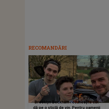
RECOMANDĂRI
Brooklyn Beckham recunoaște cât
dă pe o sticlă de vin. Pentru oamenii