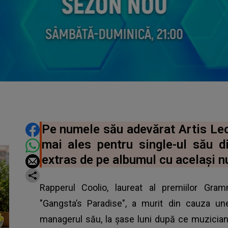
DISTRIBUIE ARTICOLUL
Pe numele său adevărat Artis Leo
mai ales pentru single-ul său d
extras de pe albumul cu acelaşi 
Rapperul Coolio, laureat al premiilor Gra
"Gangsta’s Paradise", a murit din cauza une
managerul său, la şase luni după ce muzician