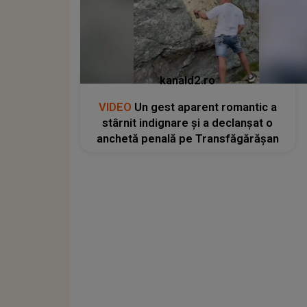
kanald2.ro
VIDEO
Un gest aparent romantic a
stârnit indignare și a declanșat o
anchetă penală pe Transfăgărășan