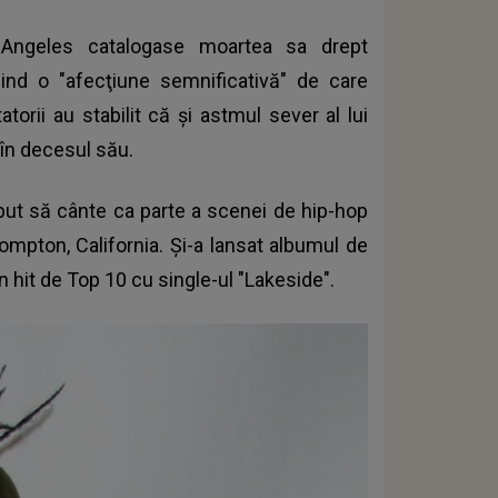
s Angeles catalogase moartea sa drept
iind o "afecţiune semnificativă" de care
torii au stabilit că şi astmul sever al lui
 în decesul său.
put să cânte ca parte a scenei de hip-hop
mpton, California. Şi-a lansat albumul de
un hit de Top 10 cu single-ul "Lakeside".