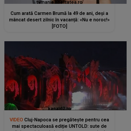
tvmania.libertatea.ro
Cum arată Carmen Brumă la 49 de ani, deși a
mâncat desert zilnic în vacanță: «Nu e noroc!»
[FOTO]
kanald2.ro
VIDEO
Cluj-Napoca se pregătește pentru cea
mai spectaculoasă ediție UNTOLD: sute de