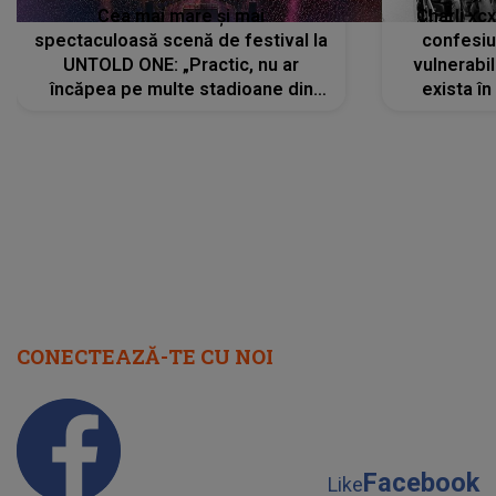
Cea mai mare și mai
Charli xc
spectaculoasă scenă de festival la
confesiu
UNTOLD ONE: „Practic, nu ar
vulnerabil
încăpea pe multe stadioane din
exista în
lume”. Evenimentul începe joi, 6
august 2026
CONECTEAZĂ-TE CU NOI
Facebook
Like