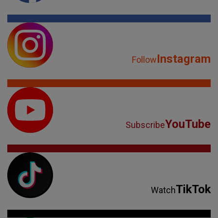
Instagram
Follow
YouTube
Subscribe
TikTok
Watch