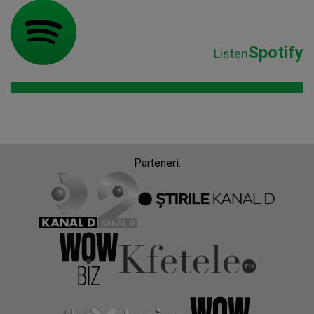
Spotify
Listen
Parteneri: