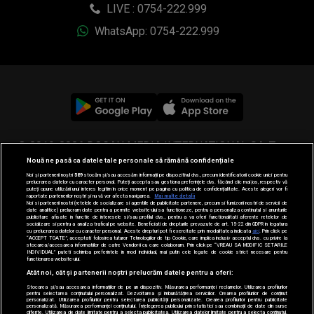
LIVE : 0754-222.999
WhatsApp: 0754-222.999
© 2019-2026 DOGAN MEDIA INTERNATIONAL SA, Toate
Nouă ne pasă ca datele tale personale să rămână confidențiale
drepturile rezervate.
Noi și partenerii noștri
589
stocăm și/sau accesăm informații pe dispozitivul dvs., precum identificatorii cookie unici pentru
prelucrarea datelor cu caracter personal. Puteți accepta sau gestiona preferințele dvs. făcând clic mai jos, respectiv vă
puteți opune utilizării unui interes legitim în orice moment pe pagina cu politica de confidențialitate. Aceste alegeri vor fi
raportate partenerilor noștri și nu vă vor afecta navigarea.
Mai multe detalii
Noi si partenerii nostri (retelele de socializare si agentiile de publicitate partenere, precum si furnizorii nostri de servicii de
date analitice) prelucram date pentru a permite website-ului sa functioneze, pentru a personaliza continutul si anunturile
publicitare afisate in functie de interesele si/sau profilul dvs., pentru a va oferi functionalitati aferente retelelor de
socializare si pentru a analiza traficul pe website. Beneficiati de drepturile prevazute de art. 15-22 din GDPR in legatura
cu prelucrarea datelor cu caracter personal. Aceste drepturi pot fi exercitate prin modalitatea indicata
aici
. Prin click pe
“ACCEPT TOATE”, acceptati folosirea tuturor Tehnologiilor de tip Cookie, care implica inclusiv acceptul dvs. cu privire la
stocarea/accesarea informatiilor de catre Vendor-ii cu care colaboram. Prin click pe “VREAU SA MODIFIC SETARILE
INDIVIDUAL” puteti schimba preferintele in mod individual, mai putin cele legate de cookie strict necesare pentru
functionarea website-ului.
Atât noi, cât și partenerii noștri prelucrăm datele pentru a oferi:
Stocarea și/sau accesarea informațiilor de pe un dispozitiv. Măsurarea performanței reclamelor. Utilizarea profilurilor
pentru selectarea conținutului personalizat. Dezvoltarea și îmbunătățirea serviciilor. Crearea profilurilor de conținut
personalizat. Utilizarea profilurilor pentru selectarea publicității personalizate. Crearea profilurilor pentru publicitate
personalizată. Măsurarea performanței conținutului. Înțelegerea publicului prin statistici sau combinații de date din surse
diferite. Utilizarea de date limitate pentru a selecta publicitatea. Utilizarea datelor limitate pentru a selecta conținutul.