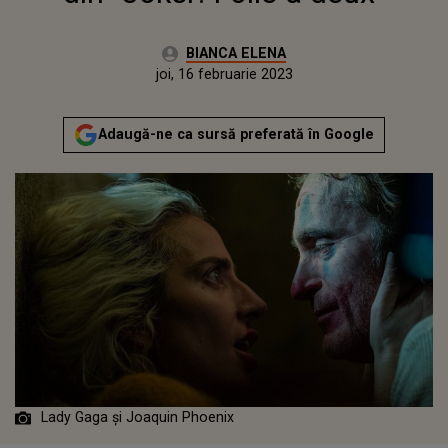
Autor:
BIANCA ELENA
Publicat:
joi, 16 februarie 2023
Actualizat:
joi, 16 februarie 2023
Adaugă-ne ca sursă preferată în Google
Lady Gaga și Joaquin Phoenix