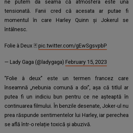
ne putem da seama că atmosfera este una
tensionată. Fanii cred că acesata ar putae fi
momentul în care Harley Quinn și Jokerul se
întâlnesc.
Folie à Deux 🃏
pic.twitter.com/gEwSgsvpbP
— Lady Gaga (@ladygaga)
February 15, 2023
”Folie à deux” este un termen francez care
înseamnă „nebunia comună a doi”, așa că titlul ar
putea fi un indiciu bun pentru ce ne așteaptă în
continuarea filmului. În benzile desenate, Joker-ul nu
prea răspunde sentimentelor lui Harley, iar perechea
se află într-o relație toxică și abuzivă.