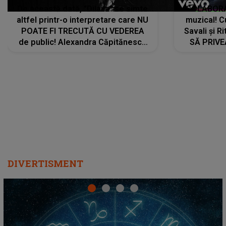
De această dată, "Dilaila" se simte
COLABORAR
altfel printr-o interpretare care NU
muzical! C
POATE FI TRECUTĂ CU VEDEREA
Savali și Ri
de public! Alexandra Căpitănescu
SĂ PRIV
a lansat VERSIUNEA LIVE a piesei
DIVERTISMENT