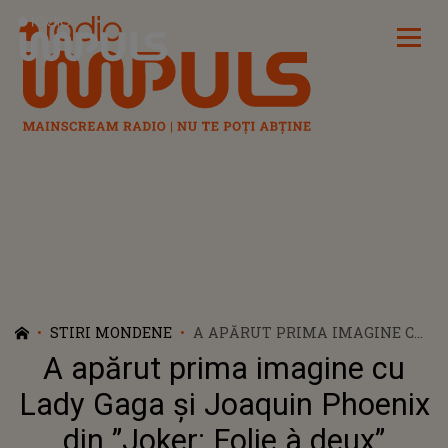
Radio Impuls
STIRI MONDENE
A APĂRUT PRIMA IMAGINE CU
LADY GAGA ȘI JOAQUIN
A apărut prima imagine cu
PHOENIX DIN ”JOKER: FOLIE À
DEUX”
Lady Gaga și Joaquin Phoenix
din ”Joker: Folie à deux”