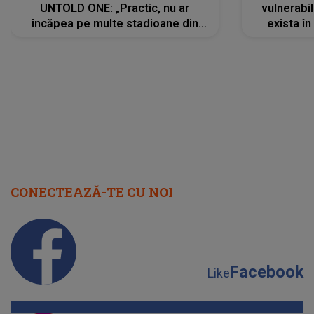
UNTOLD ONE: „Practic, nu ar
vulnerabil
încăpea pe multe stadioane din
exista în
lume”. Evenimentul începe joi, 6
august 2026
CONECTEAZĂ-TE CU NOI
Facebook
Like