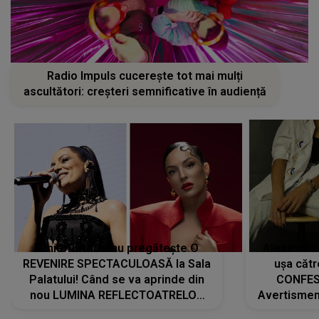
Radio Impuls cucerește tot mai mulți
ascultători: creșteri semnificative în audiență
Tania Turtureanu pregătește O
Alexandra
REVENIRE SPECTACULOASĂ la Sala
ușa cătr
Palatului! Când se va aprinde din
CONFES
nou LUMINA REFLECTOATRELOR
Avertismentu
pentru artistă: " Vor fi multe
rămas ÎNT