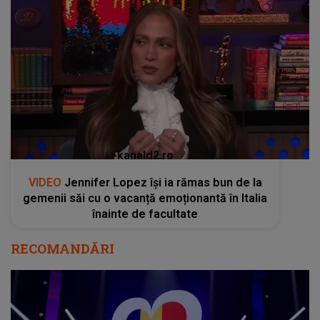
kanald2.ro
VIDEO
Jennifer Lopez își ia rămas bun de la
gemenii săi cu o vacanță emoționantă în Italia
înainte de facultate
RECOMANDĂRI