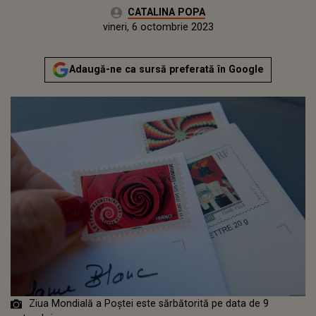
Autor:
CATALINA POPA
Publicat:
joi, 6 octombrie 2022
Actualizat:
vineri, 6 octombrie 2023
Adaugă-ne ca sursă preferată în Google
Ziua Mondială a Poștei este sărbătorită pe data de 9