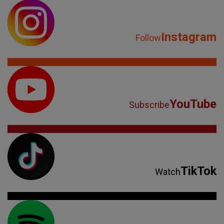
Instagram
Follow
YouTube
Subscribe
TikTok
Watch