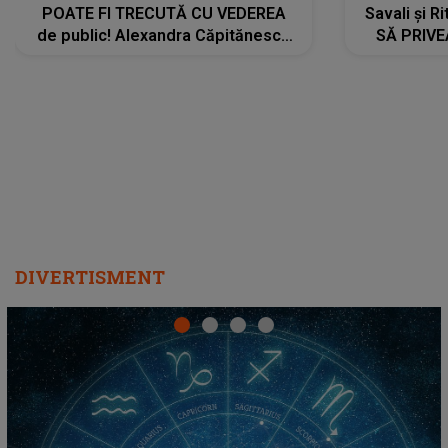
POATE FI TRECUTĂ CU VEDEREA
Savali și Ri
de public! Alexandra Căpitănescu
SĂ PRIV
a lansat VERSIUNEA LIVE a piesei
DIVERTISMENT