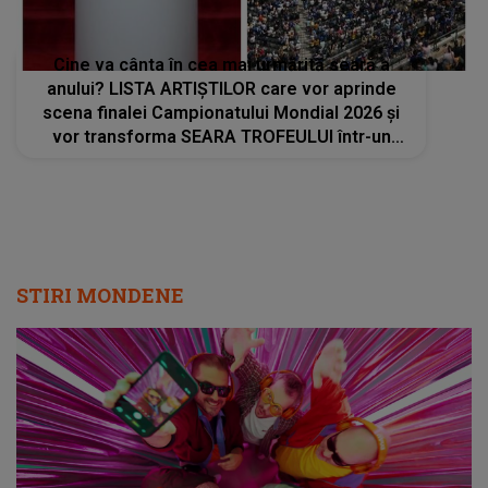
Cine va cânta în cea mai urmărită seară a
anului? LISTA ARTIȘTILOR care vor aprinde
scena finalei Campionatului Mondial 2026 și
vor transforma SEARA TROFEULUI într-un
show de neuitat: "Ceremonia de închidere va
încheia..."
STIRI MONDENE