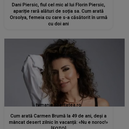
Dani Piersic, fiul cel mic al lui Florin Piersic,
apariție rară alături de soția sa. Cum arată
Orsolya, femeia cu care s-a căsătorit în urmă
cu doi ani
tvmania.libertatea.ro
Cum arată Carmen Brumă la 49 de ani, deși a
mâncat desert zilnic în vacanță: «Nu e noroc!»
[FOTO]