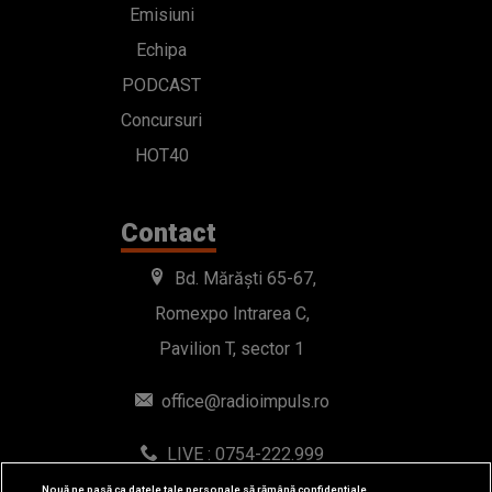
Emisiuni
Echipa
PODCAST
Concursuri
HOT40
Contact
Bd. Mărăști 65-67,
Romexpo Intrarea C,
Pavilion T, sector 1
office@radioimpuls.ro
LIVE : 0754-222.999
WhatsApp: 0754-222.999
Nouă ne pasă ca datele tale personale să rămână confidențiale