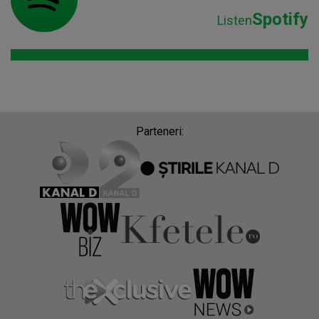
Spotify
Listen
Parteneri: