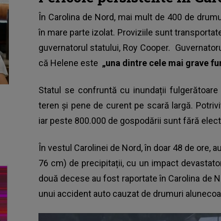
În Carolina de Nord, mai mult de 400 de drumur
în mare parte izolat. Proviziile sunt transportate
guvernatorul statului, Roy Cooper. Guvernatoru
că Helene este
„una dintre cele mai grave f
Statul se confruntă cu inundații fulgerătoare
teren și pene de curent pe scară largă. Potriv
iar peste 800.000 de gospodării sunt fără electr
În vestul Carolinei de Nord, în doar 48 de ore, a
76 cm) de precipitații, cu un impact devastat
două decese au fost raportate în Carolina de Nor
unui accident auto cauzat de drumuri alunecoa