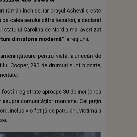
i rămân închise, iar orașul Asheville este
 pe calea aerului către locuitori, a declarat
l statului Carolina de Nord a mai avertizat
urtuni din istoria modernă”
a regiunii.
 amenințătoare pentru viață, alunecări de
it lui Cooper, 290 de drumuri sunt blocate,
icitate.
u fost înregistrate aproape 30 de inci (circa
or asupra comunităților montane. Cel puțin
d, inclusiv o fetiță de patru ani, victimă a
se.