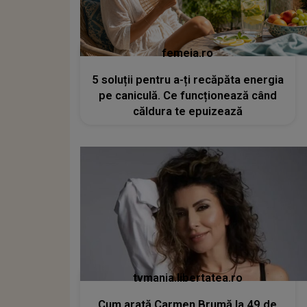
femeia.ro
5 soluții pentru a-ți recăpăta energia
pe caniculă. Ce funcționează când
căldura te epuizează
tvmania.libertatea.ro
Cum arată Carmen Brumă la 49 de