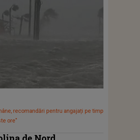
omâne, recomandări pentru angajați pe timp
ste ore"
olina de Nord