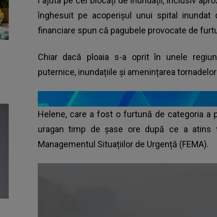
i ajuta pe cei blocați de inundații, inclusiv ap
înghesuit pe acoperișul unui spital inundat d
financiare spun că pagubele provocate de furtună
Chiar dacă ploaia s-a oprit în unele regiun
puternice,
inundațiile și amenințarea tornadelor
Helene, care a fost o furtună de categoria a p
uragan timp de șase ore după ce a atins ță
Managementul Situațiilor de Urgență (FEMA).