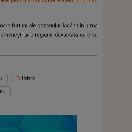
mâne pentru a răspunde eficient unui risc
oare furtuni ale sezonului, lăsând în urma
i omenești și o regiune devastată care va
ne
Helene
nul