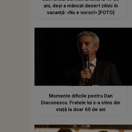
ani, deși a mâncat desert zilnic în
vacanță: «Nu e noroc!» [FOTO]
kanald2.ro
Momente dificile pentru Dan
Diaconescu. Fratele lui s-a stins din
viață la doar 60 de ani