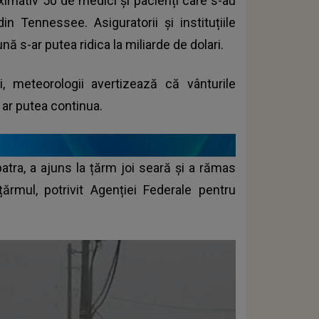
roximativ 50 de medici și pacienți care s-au
in Tennessee. Asiguratorii și instituțiile
 s-ar putea ridica la miliarde de dolari.
i, meteorologii avertizează că vânturile
ar putea continua.
atra, a ajuns la țărm joi seară și a rămas
rmul, potrivit Agenției Federale pentru