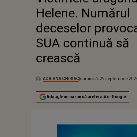
ÎN SUA CO
Helene. Numărul
CREASCĂ
deceselor provoca
SUA continuă să
crească
Publicat:
Autor:
duminică, 29 septembrie 202
Actualizat:
ADRIANA CHIRIAC
duminică, 29 septembrie 202
Adaugă-ne ca sursă preferată în Google