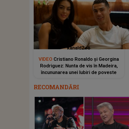
kanald2.ro
VIDEO
Cristiano Ronaldo și Georgina
Rodriguez: Nunta de vis în Madeira,
încununarea unei Iubiri de poveste
RECOMANDĂRI