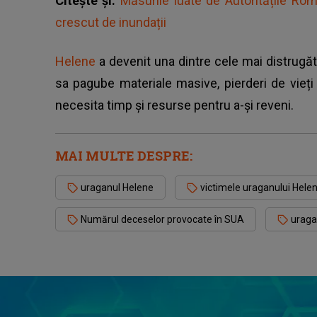
Citește și:
Măsurile luate de Autoritățile Ro
crescut de inundații
Helene
a devenit una dintre cele mai distrugăt
sa pagube materiale masive, pierderi de vieț
necesita timp și resurse pentru a-și reveni.
MAI MULTE DESPRE:
uraganul Helene
victimele uraganului Hele
Numărul deceselor provocate în SUA
uraga