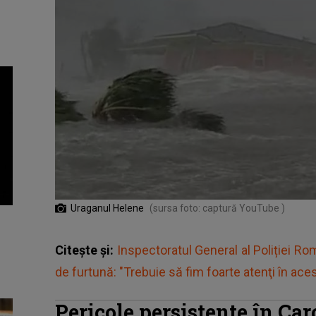
Uraganul Helene
(sursa foto: captură YouTube )
Citește și:
Inspectoratul General al Poliției R
de furtună: "Trebuie să fim foarte atenţi în ace
Pericole persistente în Car