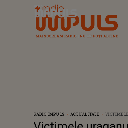
Radio Impuls
RADIO IMPULS
ACTUALITATE
VICTIMEL
HELENE. 
Victimele uraganu
DECESELO