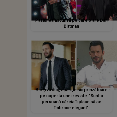
Pasiunea ascunsă pe care o are Dan
Bittman
Barış Arduç, apariţie surprinzătoare
pe coperta unei reviste: "Sunt o
persoană căreia îi place să se
îmbrace elegant"