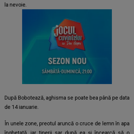
la nevoie.
După Bobotează, aghisma se poate bea până pe data
de 14 ianuarie.
În unele zone, preotul aruncă o cruce de lemn în apa
înghețată, iar tinerii sar după ea și încearcă să o