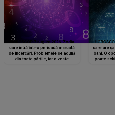
care intră într-o perioadă marcată
care are șa
de încercări. Problemele se adună
bani. O opo
din toate părțile, iar o veste
poate schi
neașteptată îi dă planurile peste
la
cap
CONECTEAZĂ-TE CU NOI
Facebook
Like