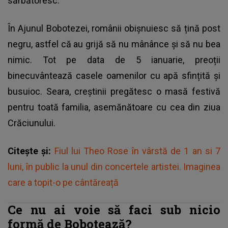
sărbătoresc.
În Ajunul Bobotezei, românii obișnuiesc să țină post
negru, astfel că au grijă să nu mânânce și să nu bea
nimic. Tot pe data de 5 ianuarie, preoții
binecuvântează casele oamenilor cu apă sfințită și
busuioc. Seara, creștinii pregătesc o masă festivă
pentru toată familia, asemănătoare cu cea din ziua
Crăciunului.
Citește și:
Fiul lui Theo Rose în vârstă de 1 an si 7
luni, în public la unul din concertele artistei. Imaginea
care a topit-o pe cântăreață
Ce nu ai voie să faci sub nicio
formă de Bobotează?