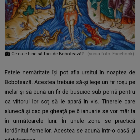
Ce nu e bine să faci de Bobotează?
(sursa foto: Facebook)
Fetele nemăritate își pot afla ursitul în noaptea de
Bobotează. Acestea trebuie să-și lege un fir roșu pe
inelar și să pună un fir de busuioc sub pernă pentru
ca viitorul lor soț să le apară în vis. Tinerele care
alunecă și cad pe gheață pe 6 ianuarie se vor mărita
în următoarele luni. În unele zone se practică
Iordănitul femeilor. Acestea se adună într-o casă și