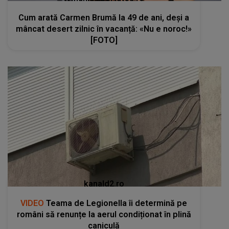
Cum arată Carmen Brumă la 49 de ani, deși a
mâncat desert zilnic în vacanță: «Nu e noroc!»
[FOTO]
kanald2.ro
VIDEO
Teama de Legionella îi determină pe
români să renunțe la aerul condiționat în plină
caniculă