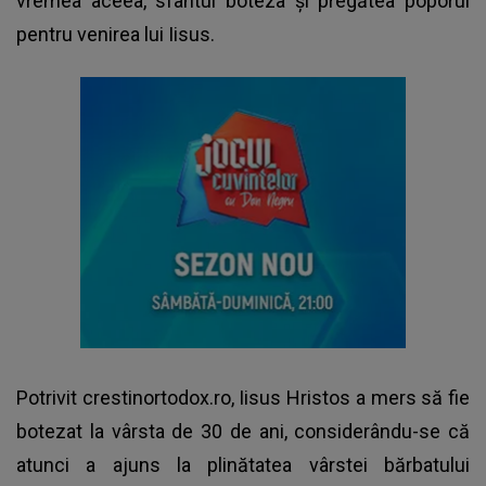
vremea aceea, sfântul boteza și pregătea poporul
pentru venirea lui Iisus.
Potrivit crestinortodox.ro, Iisus Hristos a mers să fie
botezat la vârsta de 30 de ani, considerându-se că
atunci a ajuns la plinătatea vârstei bărbatului