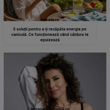
femeia.ro
5 soluții pentru a-ți recăpăta energia pe
caniculă. Ce funcționează când căldura te
epuizează
tvmania.libertatea.ro