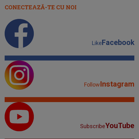
Instagram
Follow
YouTube
Subscribe
TikTok
Watch