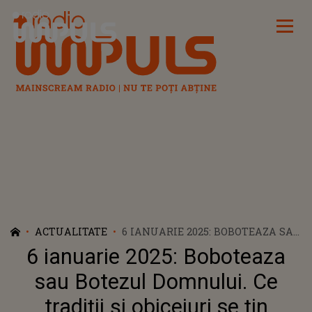
Radio Impuls
ACTUALITATE
6 IANUARIE 2025: BOBOTEAZA SAU
BOTEZUL DOMNULUI. CE TRADIȚII
6 ianuarie 2025: Boboteaza
ȘI OBICEIURI SE ȚIN
sau Botezul Domnului. Ce
tradiții și obiceiuri se țin