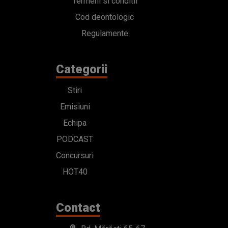
Emisiuni
Echipa
PODCAST
Concursuri
HOT40
Contact
Bd. Mărăști 65-67,
Romexpo Intrarea C,
Pavilion T, sector 1
office@radioimpuls.ro
LIVE : 0754-222.999