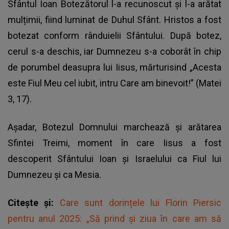
Sfântul Ioan Botezătorul l-a recunoscut și l-a arătat
mulțimii, fiind luminat de Duhul Sfânt. Hristos a fost
botezat conform rânduielii Sfântului. După botez,
cerul s-a deschis, iar Dumnezeu s-a coborât în chip
de porumbel deasupra lui Iisus, mărturisind „Acesta
este Fiul Meu cel iubit, intru Care am binevoit!” (Matei
3, 17).
Așadar, Botezul Domnului marchează și arătarea
Sfintei Treimi, moment în care Iisus a fost
descoperit Sfântului Ioan și Israelului ca Fiul lui
Dumnezeu și ca Mesia.
Citește și:
Care sunt dorințele lui Florin Piersic
pentru anul 2025: „Să prind și ziua în care am să