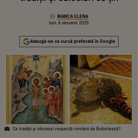
Autor:
BIANCA ELENA
Publicat:
luni, 6 ianuarie 2025
Actualizat:
luni, 6 ianuarie 2025
Adaugă-ne ca sursă preferată în Google
Ce tradiții și obiceiuri respectă românii de Bobotează?