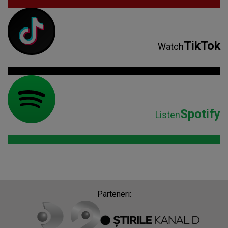
Spotify
Listen
Parteneri: