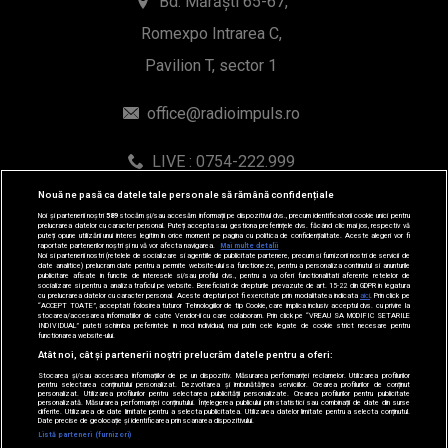
WhatsApp: 0754-222.999
© 2019-2026 DOGAN MEDIA INTERNATIONAL SA, Toate
Nouă ne pasă ca datele tale personale să rămână confidențiale
drepturile rezervate.
Noi și partenerii noștri
589
stocăm și/sau accesăm informații pe dispozitivul dvs., precum identificatorii cookie unici pentru
prelucrarea datelor cu caracter personal. Puteți accepta sau gestiona preferințele dvs. făcând clic mai jos, respectiv vă
puteți opune utilizării unui interes legitim în orice moment pe pagina cu politica de confidențialitate. Aceste alegeri vor fi
raportate partenerilor noștri și nu vă vor afecta navigarea.
Mai multe detalii
Noi si partenerii nostri (retelele de socializare si agentiile de publicitate partenere, precum si furnizorii nostri de servicii de
date analitice) prelucram date pentru a permite website-ului sa functioneze, pentru a personaliza continutul si anunturile
publicitare afisate in functie de interesele si/sau profilul dvs., pentru a va oferi functionalitati aferente retelelor de
socializare si pentru a analiza traficul pe website. Beneficiati de drepturile prevazute de art. 15-22 din GDPR in legatura
cu prelucrarea datelor cu caracter personal. Aceste drepturi pot fi exercitate prin modalitatea indicata
aici
. Prin click pe
“ACCEPT TOATE”, acceptati folosirea tuturor Tehnologiilor de tip Cookie, care implica inclusiv acceptul dvs. cu privire la
stocarea/accesarea informatiilor de catre Vendor-ii cu care colaboram. Prin click pe “VREAU SA MODIFIC SETARILE
INDIVIDUAL” puteti schimba preferintele in mod individual, mai putin cele legate de cookie strict necesare pentru
functionarea website-ului.
Atât noi, cât și partenerii noștri prelucrăm datele pentru a oferi:
Stocarea și/sau accesarea informațiilor de pe un dispozitiv. Măsurarea performanței reclamelor. Utilizarea profilurilor
pentru selectarea conținutului personalizat. Dezvoltarea și îmbunătățirea serviciilor. Crearea profilurilor de conținut
personalizat. Utilizarea profilurilor pentru selectarea publicității personalizate. Crearea profilurilor pentru publicitate
personalizată. Măsurarea performanței conținutului. Înțelegerea publicului prin statistici sau combinații de date din surse
diferite. Utilizarea de date limitate pentru a selecta publicitatea. Utilizarea datelor limitate pentru a selecta conținutul.
Date precise de geolocație și identificarea prin scanarea dispozitivului.
Listă parteneri (furnizori)