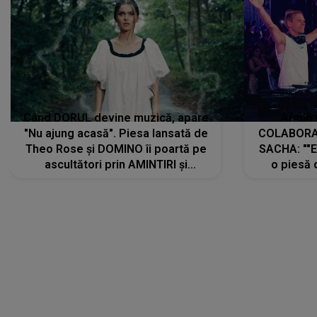
"Nu ajung acasă". Piesa lansată de
COLABORAR
Theo Rose și DOMINO îi poartă pe
SACHA: ""E
ascultători prin AMINTIRI și
o piesă 
REGĂSIRI, iar drumul emoțiilor
imediat pre
trece prin sufletul publicului:
cu mine șt
"Pentru toți cei care au plecat
păstrăm do
departe ca să le fie mai bine"
DIVERTISMENT