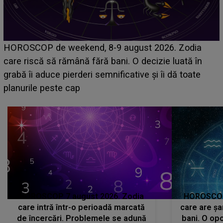
Emanuel a ținut ACEST DETALIU ASCUNS până
acum! În fața Alexandrei, concurentul din Casa Iubirii
face o MĂRTURISIRE NEAȘTEPTATĂ despre mama
sa: "I-am spus și ei în față, eu nu te iubesc pentru
că..."
HOROSCOP 7 august 2026. Zodia
HOROSCOP 
care intră într-o perioadă marcată
care are șa
de încercări. Problemele se adună
bani. O opo