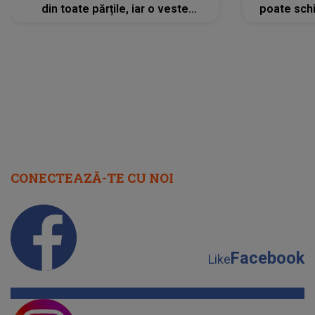
din toate părțile, iar o veste
poate schi
neașteptată îi dă planurile peste
la
cap
CONECTEAZĂ-TE CU NOI
Facebook
Like