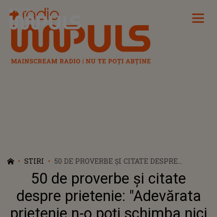
Radio Impuls
STIRI
50 DE PROVERBE ȘI CITATE DESPRE
PRIETENIE: "ADEVĂRATA PRIETENIE N-O
50 de proverbe și citate
POŢI SCHIMBA NICI PE..."
despre prietenie: "Adevărata
prietenie n-o poţi schimba nici