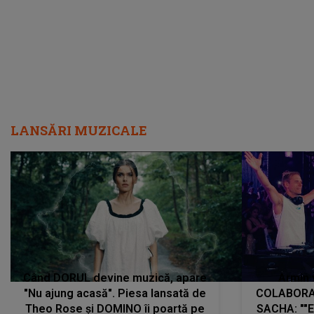
LANSĂRI MUZICALE
Când DORUL devine muzică, apare
Armin 
"Nu ajung acasă". Piesa lansată de
COLABORAR
Theo Rose și DOMINO îi poartă pe
SACHA: ""E