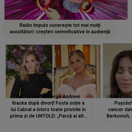
Radio Impuls cucerește tot mai mulți
ascultători: creșteri semnificative în audiență
Cât de bine îi merge Andreei
MĂRTURIA
Ibacka după divorț! Fosta soție a
Pușcău!
lui Cabral a întors toate privirile în
cancer dato
prima zi de UNTOLD: „Parcă ai altă
Berkovich, 
strălucire, emani putere,
accident ru
încredere, siguranță...”
Dacă nu 