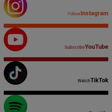
Instagram
Follow
YouTube
Subscribe
TikTok
Watch