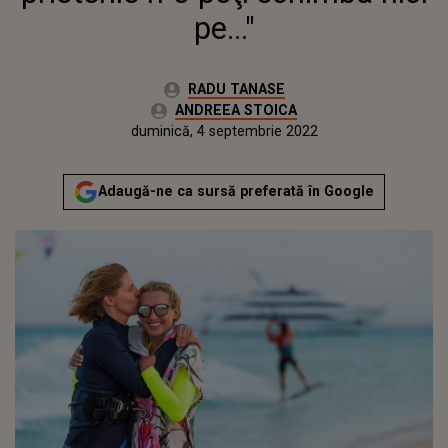
pe..."
Autor:
RADU TANASE
Editor Web:
ANDREEA STOICA
Publicat:
marți, 3 mai 2022
Actualizat:
duminică, 4 septembrie 2022
Adaugă-ne ca sursă preferată în Google