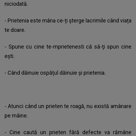
niciodată.
- Prietenia este mâna ce-ți șterge lacrimile când viața
te doare.
- Spune cu cine te-mprietenesti că să-ţi spun cine
eşti.
- Când dăinuie ospățul dăinuie și prietenia.
- Atunci când un prieten te roagă, nu există amânare
pe mâine.
- Cine caută un prieten fără defecte va rămâne