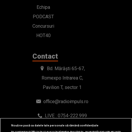
Echipa
PODCAST
Concursuri
HOT40
Contact
Bd. Mărăști 65-67,
Romexpo Intrarea C,
Pavilion T, sector 1
office@radioimpuls.ro
LIVE : 0754-222.999
WhatsApp: 0754-222.999
Nouă ne pasă ca datele tale personale să rămână confidențiale
Noi și partenerii noștri
589
stocăm și/sau accesăm informații pe dispozitivul dvs., precum identificatorii cookie unici pentru