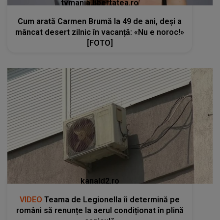
tvmania.libertatea.ro
Cum arată Carmen Brumă la 49 de ani, deși a
mâncat desert zilnic în vacanță: «Nu e noroc!»
[FOTO]
kanald2.ro
VIDEO
Teama de Legionella îi determină pe
români să renunțe la aerul condiționat în plină