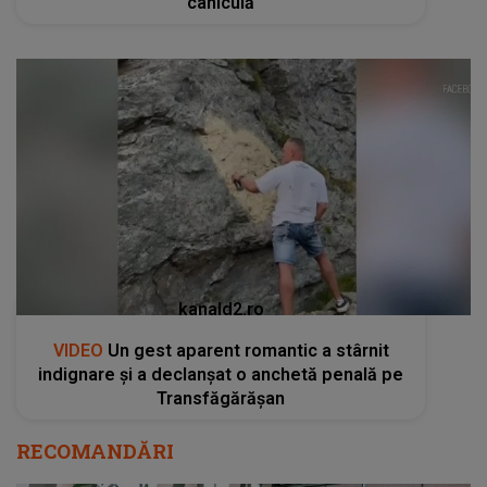
caniculă
kanald2.ro
VIDEO
Un gest aparent romantic a stârnit
indignare și a declanșat o anchetă penală pe
Transfăgărășan
RECOMANDĂRI