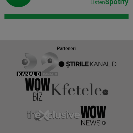
Spotify
Listen
Parteneri: