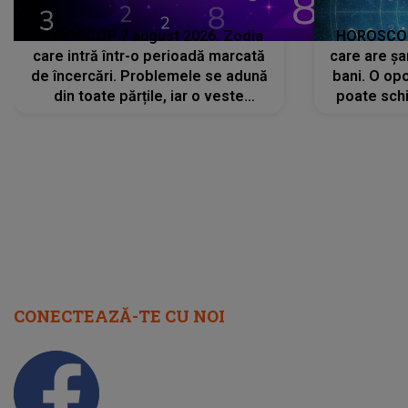
HOROSCOP 7 august 2026. Zodia
HOROSCOP 
care intră într-o perioadă marcată
care are șa
de încercări. Problemele se adună
bani. O opo
din toate părțile, iar o veste
poate schi
neașteptată îi dă planurile peste
la
cap
CONECTEAZĂ-TE CU NOI