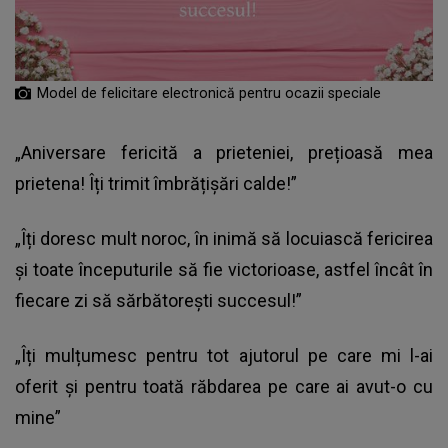
Model de felicitare electronică pentru ocazii speciale
„️️️️Aniversare fericită a prieteniei, prețioasă mea
prietena! Îți trimit îmbrățișări calde!”
„Îți doresc mult noroc, în inimă să locuiască fericirea
și toate începuturile să fie victorioase, astfel încât în
fiecare zi să sărbătorești succesul!”
„Îți mulțumesc pentru tot ajutorul pe care mi l-ai
oferit și pentru toată răbdarea pe care ai avut-o cu
mine”