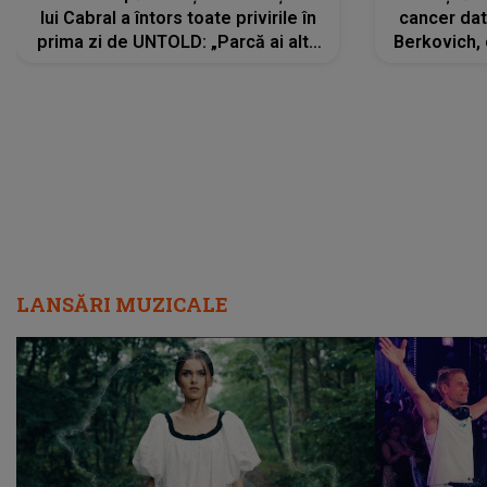
lui Cabral a întors toate privirile în
cancer dato
prima zi de UNTOLD: „Parcă ai altă
Berkovich, 
strălucire, emani putere,
accident ru
încredere, siguranță...”
Dacă nu 
LANSĂRI MUZICALE