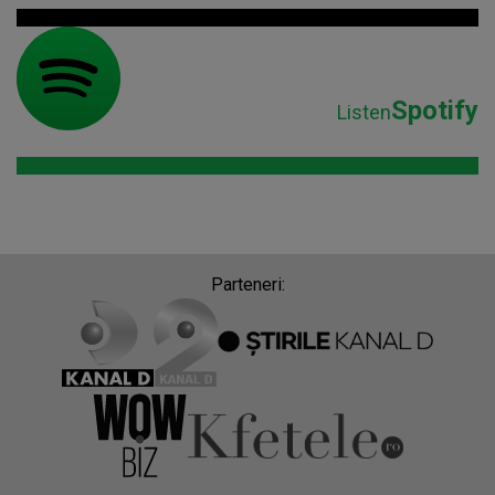
Spotify
Listen
Parteneri: