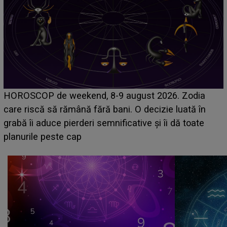
Emanuel a ținut ACEST DETALIU ASCUNS până
acum! În fața Alexandrei, concurentul din Casa Iubirii
face o MĂRTURISIRE NEAȘTEPTATĂ despre mama
sa: "I-am spus și ei în față, eu nu te iubesc pentru
că..."