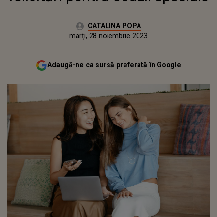
Autor:
CATALINA POPA
Publicat:
luni, 28 noiembrie 2022
Actualizat:
marți, 28 noiembrie 2023
Adaugă-ne ca sursă preferată în Google