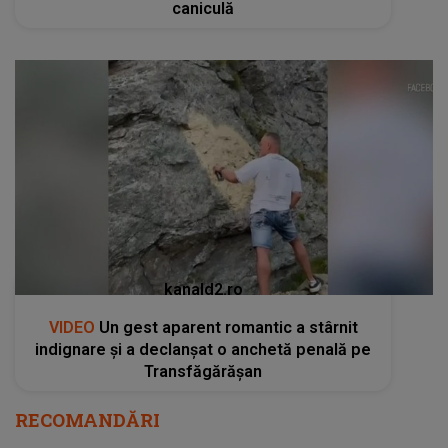
caniculă
kanald2.ro
VIDEO
Un gest aparent romantic a stârnit
indignare și a declanșat o anchetă penală pe
Transfăgărășan
RECOMANDĂRI