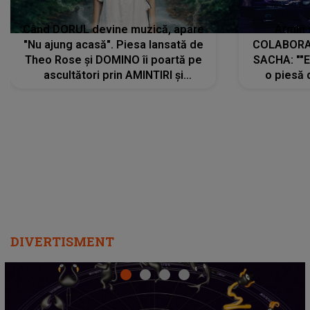
Când DORUL devine muzică, apare
Armin 
"Nu ajung acasă". Piesa lansată de
COLABORAR
Theo Rose și DOMINO îi poartă pe
SACHA: ""E
ascultători prin AMINTIRI și
o piesă 
REGĂSIRI, iar drumul emoțiilor
imediat pre
trece prin sufletul publicului:
cu mine șt
"Pentru toți cei care au plecat
păstrăm do
departe ca să le fie mai bine"
DIVERTISMENT