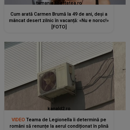
tvmania.libertatea.ro
Cum arată Carmen Brumă la 49 de ani, deși a
mâncat desert zilnic în vacanță: «Nu e noroc!»
[FOTO]
kanald2.ro
VIDEO
Teama de Legionella îi determină pe
români să renunțe la aerul condiționat în plină