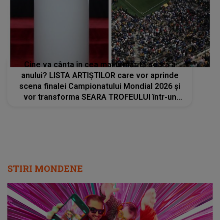
Cine va cânta în cea mai urmărită seară a
anului? LISTA ARTIȘTILOR care vor aprinde
scena finalei Campionatului Mondial 2026 și
vor transforma SEARA TROFEULUI într-un
show de neuitat: "Ceremonia de închidere va
încheia..."
STIRI MONDENE