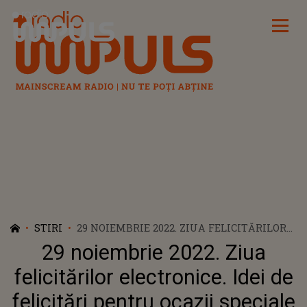
Radio Impuls
STIRI
29 NOIEMBRIE 2022. ZIUA FELICITĂRILOR
ELECTRONICE. IDEI DE FELICITĂRI PENTRU
29 noiembrie 2022. Ziua
OCAZII SPECIALE
felicitărilor electronice. Idei de
felicitări pentru ocazii speciale