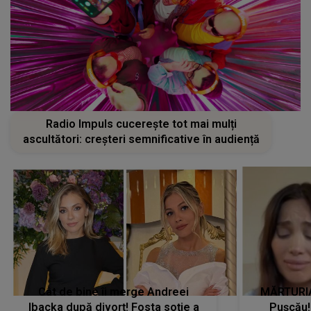
Radio Impuls cucerește tot mai mulți
ascultători: creșteri semnificative în audiență
Cât de bine îi merge Andreei
MĂRTURIA
Ibacka după divorț! Fosta soție a
Pușcău!