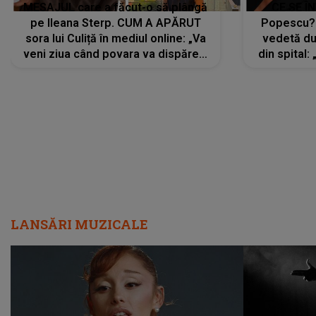
MESAJUL care a făcut-o să plângă
CE SE Î
pe Ileana Sterp. CUM A APĂRUT
Popescu?
sora lui Culiță în mediul online: „Va
vedetă du
veni ziua când povara va dispărea,
din spital:
iar lacrimile...”
LANSĂRI MUZICALE