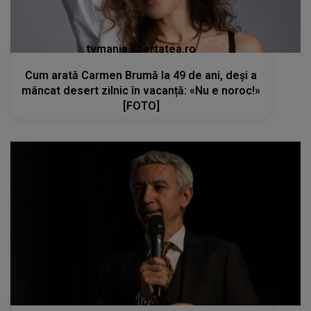
tvmania.libertatea.ro
Cum arată Carmen Brumă la 49 de ani, deși a
mâncat desert zilnic în vacanță: «Nu e noroc!»
[FOTO]
kanald2.ro