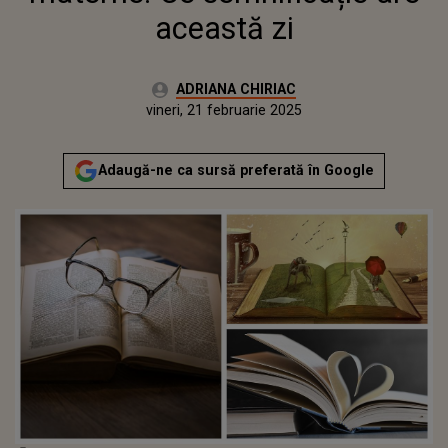
această zi
Autor:
ADRIANA CHIRIAC
Publicat:
miercuri, 21 februarie 2024
Actualizat:
vineri, 21 februarie 2025
Adaugă-ne ca sursă preferată în Google