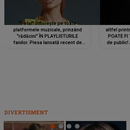
"Petal" înflorește pe toate
De această 
platformele muzicale, prinzând
altfel prin
"rădăcini" ÎN PLAYLISTURILE
POATE FI
fanilor. Piesa lansată recent de
de public!
Ariana Grande îi face pe
a lansat V
ascultători SĂ O ASCULTE PE
REPEAT
DIVERTISMENT