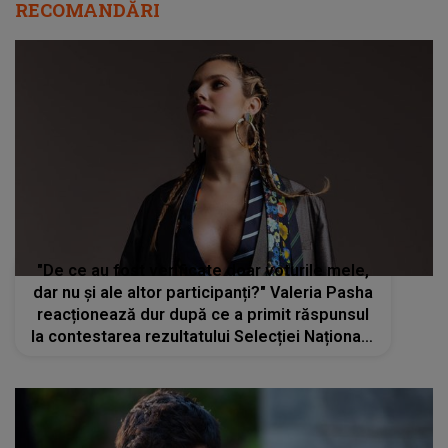
RECOMANDĂRI
"De ce au fost verificate doar voturile mele,
dar nu și ale altor participanți?" Valeria Pasha
reacționează dur după ce a primit răspunsul
la contestarea rezultatului Selecției Naționale
Eurovision 2024