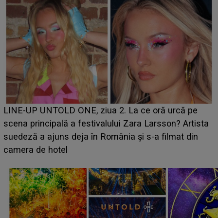
Ce a dezvăluit noua concurentă din "Casa Iubirii" l-a
luat prin surprindere pe Emanuel. CINE ESTE
BĂIATUL VIZAT de Alexandra?! Aflându-se în fața
faptului împlinit, A RECUNOSCUT IMEDIAT: "Am
avut..."