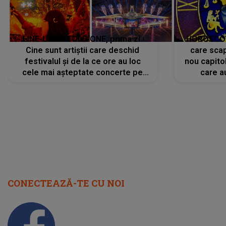
LINE-UP UNTOLD ONE, prima zi.
HOROSCOP 
Cine sunt artiștii care deschid
care scap
festivalul și de la ce ore au loc
nou capitol
cele mai așteptate concerte pe
care a
scena principală?
perioadă 
CONECTEAZĂ-TE CU NOI