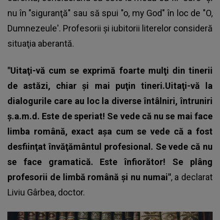
nu în "siguranţă" sau să spui "o, my God" în loc de "O,
Dumnezeule'. Profesorii şi iubitorii literelor consideră
situaţia aberantă.
"Uitaţi-vă cum se exprimă foarte mulţi din tinerii
de astăzi, chiar şi mai puţin tineri.Uitaţi-vă la
dialogurile care au loc la diverse întâlniri, întruniri
ş.a.m.d. Este de speriat! Se vede că nu se mai face
limba română, exact aşa cum se vede că a fost
desfiinţat învăţământul profesional. Se vede că nu
se face gramatică. Este înfiorător! Se plâng
profesorii de limbă română şi nu numai"
, a declarat
Liviu Gârbea, doctor.