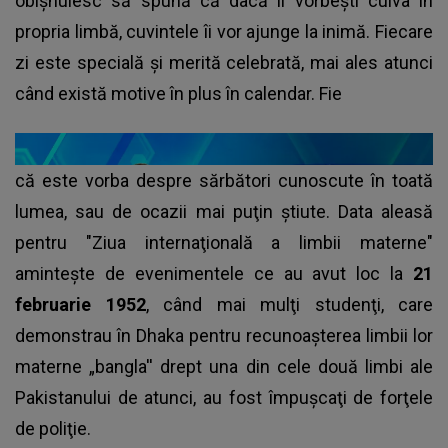
obișnuiesc să spună că dacă îi vorbești cuiva în
propria limbă, cuvintele îi vor ajunge la inimă. Fiecare
zi este specială şi merită celebrată, mai ales atunci
când există motive în plus în calendar. Fie
că este vorba despre sărbători cunoscute în toată
lumea, sau de ocazii mai puţin ştiute. Data aleasă
pentru "Ziua internaţională a limbii materne"
aminteşte de evenimentele ce au avut loc la
21
februarie 1952
, când mai mulţi studenţi, care
demonstrau în Dhaka pentru recunoaşterea limbii lor
materne „bangla'' drept una din cele două limbi ale
Pakistanului de atunci, au fost împuşcaţi de forţele
de poliţie.