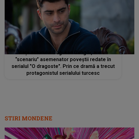
Viața actorului Doğukan Güngör, are un
“scenariu” asemenator poveștii redate în
serialul "O dragoste". Prin ce dramă a trecut
protagonistul serialului turcesc
STIRI MONDENE