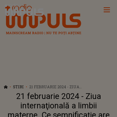
Radio Impuls
STIRI
21 FEBRUARIE 2024 - ZIUA
INTERNAŢIONALĂ A LIMBII MATERNE. CE
21 februarie 2024 - Ziua
SEMNIFICAȚIE ARE ACEASTĂ ZI
internaţională a limbii
materne. Ce semnificație are