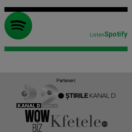
Spotify
Listen
Parteneri: