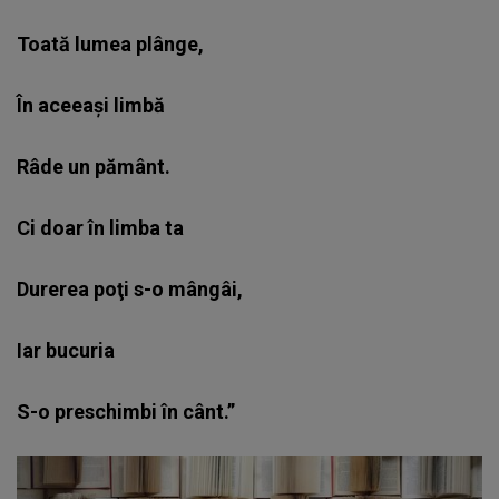
Toată lumea plânge,
În aceeaşi limbă
Râde un pământ.
Ci doar în limba ta
Durerea poţi s-o mângâi,
Iar bucuria
S-o preschimbi în cânt.”