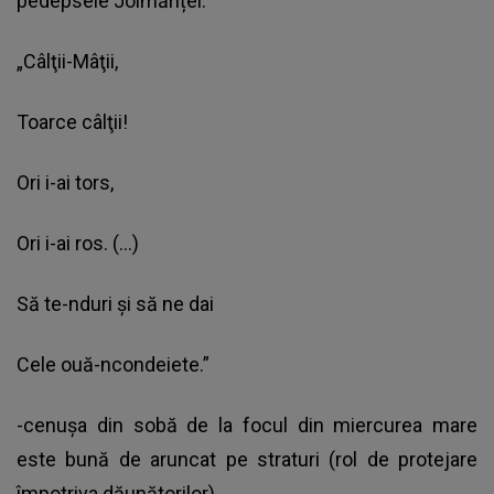
pedepsele Joimăriței.
„Câlţii-Mâţii,
Toarce câlţii!
Ori i-ai tors,
Ori i-ai ros. (…)
Să te-nduri şi să ne dai
Cele ouă-ncondeiete.”
-cenușa din sobă de la focul din miercurea mare
este bună de aruncat pe straturi (rol de protejare
împotriva dăunătorilor)