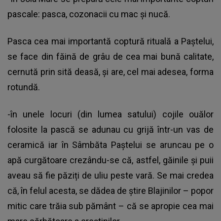
pascale: pasca, cozonacii cu mac și nucă.
Pasca cea mai importantă coptură rituală a Paștelui,
se face din făină de grâu de cea mai bună calitate,
cernută prin sită deasă, și are, cel mai adesea, forma
rotundă.
-în unele locuri (din lumea satului) cojile ouălor
folosite la pască se adunau cu grijă într-un vas de
ceramică iar în Sâmbăta Paștelui se aruncau pe o
apă curgătoare crezându-se că, astfel, găinile și puii
aveau să fie păziți de uliu peste vară. Se mai credea
că, în felul acesta, se dădea de știre Blajinilor – popor
mitic care trăia sub pământ – că se apropie cea mai