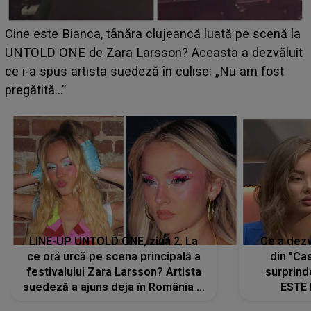
HOROSCOP 11 august 2026. Marte intră în Rac și
aduce tensiuni uriașe pentru o zodie! Conflictele
t
izbucnesc din senin în jurul ei, iar o situație dificilă
scapă de sub control
LINE-UP UNTOLD ONE, ziua 2. La
Ce a dezv
ce oră urcă pe scena principală a
din "Cas
festivalului Zara Larsson? Artista
surprind
suedeză a ajuns deja în România și
ESTE 
s-a filmat din camera de hotel
Alexandr