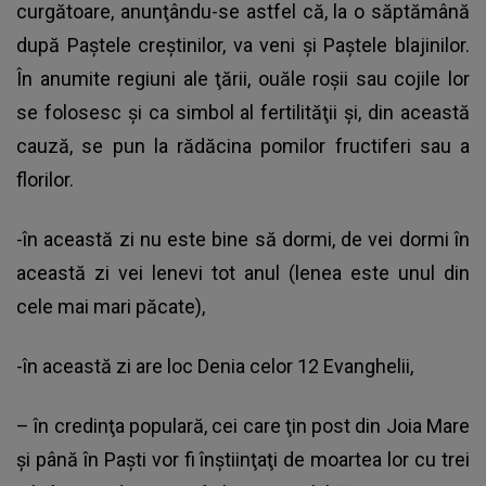
curgătoare, anunţându-se astfel că, la o săptămână
după Paştele creştinilor, va veni şi Paştele blajinilor.
În anumite regiuni ale ţării, ouăle roşii sau cojile lor
se folosesc şi ca simbol al fertilităţii şi, din această
cauză, se pun la rădăcina pomilor fructiferi sau a
florilor.
-în această zi nu este bine să dormi, de vei dormi în
această zi vei lenevi tot anul (lenea este unul din
cele mai mari păcate),
-în această zi are loc Denia celor 12 Evanghelii,
– în credinţa populară, cei care ţin post din Joia Mare
şi până în Paşti vor fi înştiinţaţi de moartea lor cu trei