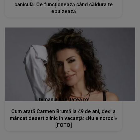
caniculă. Ce funcționează când căldura te
epuizează
tvmania.libertatea.ro
Cum arată Carmen Brumă la 49 de ani, deși a
mâncat desert zilnic în vacanță: «Nu e noroc!»
[FOTO]