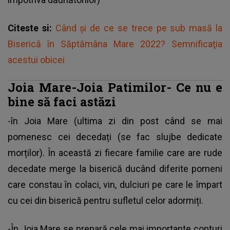
Citeste si:
Când și de ce se trece pe sub masă la
Biserică în Săptămâna Mare 2022? Semnificaţia
acestui obicei
Joia Mare-Joia Patimilor- Ce nu e
bine să faci astăzi
-în Joia Mare (ultima zi din post când se mai
pomenesc cei decedați (se fac slujbe dedicate
morților). În această zi fiecare familie care are rude
decedate merge la biserică ducând diferite pomeni
care constau în colaci, vin, dulciuri pe care le împart
cu cei din biserică pentru sufletul celor adormiți.
-În Joia Mare se prepară cele mai importante copturi