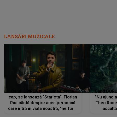
LANSĂRI MUZICALE
Când IUBIREA îți dă lumea peste
Când DORUL
cap, se lansează "Starleta". Florian
"Nu ajung 
Rus cântă despre acea persoană
Theo Rose 
care intră în viața noastră, "ne fură"
ascultă
toate PRIVIRILE, toate GÂNDURILE,
REGĂSIRI