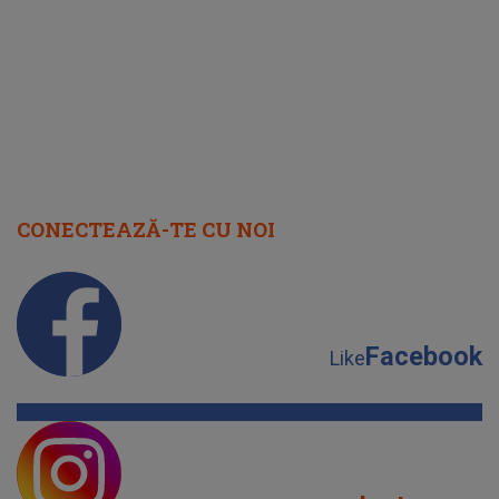
faptului 
IMED
CONECTEAZĂ-TE CU NOI
Facebook
Like