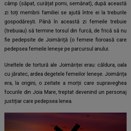
câmp (săpat, curățat pomi, semănat), după această
zi toți membrii familiei se ajută între ei la treburile
gospodărești. Până în această zi femeile trebuie
(trebuiau) să termine torsul din furcă, de frică să nu
fie pedepsite de Joimăriță (o femeie fioroasă care
pedepsea femeile leneșe pe parcursul anului.
Uneltele de tortură ale Joimăriței erau: căldura, oala
cu jăratec, ardea degetele femeilor leneșe. Joimărița
era, la origini, o zeitate a morții care supraveghea
focurile din Joia Mare, treptat devenind un personaj
justițiar care pedepsea lenea.