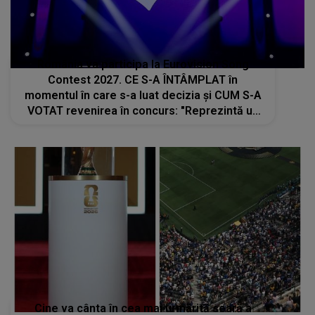
România va participa la Eurovision Song
Contest 2027. CE S-A ÎNTÂMPLAT în
momentul în care s-a luat decizia și CUM S-A
VOTAT revenirea în concurs: "Reprezintă un
proiect strategic de..."
Cine va cânta în cea mai urmărită seară a