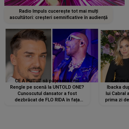
Radio Impuls cucerește tot mai mulți
ascultători: creșteri semnificative în audiență
CE A PUTUT să pățească Emil
Cât de b
Rengle pe scenă la UNTOLD ONE?
Ibacka dup
Cunoscutul dansator a fost
lui Cabral a
dezbrăcat de FLO RIDA în fața
prima zi d
tuturor: „Mi-a dat hainele lui. Ce s-a
strălu
întâmplat mai exact...”
încre