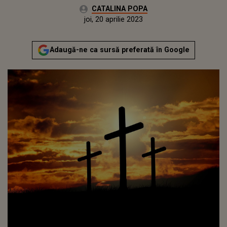
Autor:
CATALINA POPA
Publicat:
miercuri, 20 aprilie 2022
Actualizat:
joi, 20 aprilie 2023
Adaugă-ne ca sursă preferată în Google