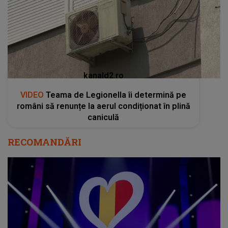
kanald2.ro
VIDEO
Teama de Legionella îi determină pe
români să renunțe la aerul condiționat în plină
caniculă
RECOMANDĂRI