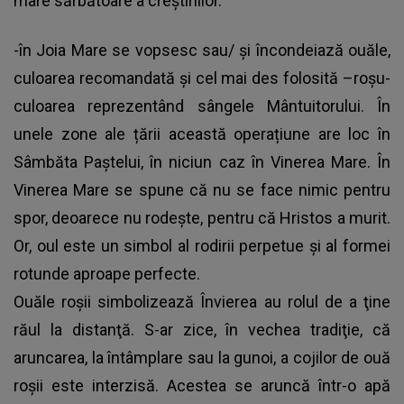
mare sărbătoare a creștinilor.
-în Joia Mare se vopsesc sau/ și încondeiază ouăle,
culoarea recomandată și cel mai des folosită –roșu-
culoarea reprezentând sângele Mântuitorului. În
unele zone ale țării această operațiune are loc în
Sâmbăta Paștelui, în niciun caz în Vinerea Mare. În
Vinerea Mare se spune că nu se face nimic pentru
spor, deoarece nu rodeşte, pentru că Hristos a murit.
Or, oul este un simbol al rodirii perpetue şi al formei
rotunde aproape perfecte.
Ouăle roşii simbolizează Învierea au rolul de a ţine
răul la distanţă. S-ar zice, în vechea tradiţie, că
aruncarea, la întâmplare sau la gunoi, a cojilor de ouă
roşii este interzisă. Acestea se aruncă într-o apă