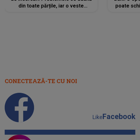
din toate părțile, iar o veste
poate schi
neașteptată îi dă planurile peste
la
cap
CONECTEAZĂ-TE CU NOI
Facebook
Like