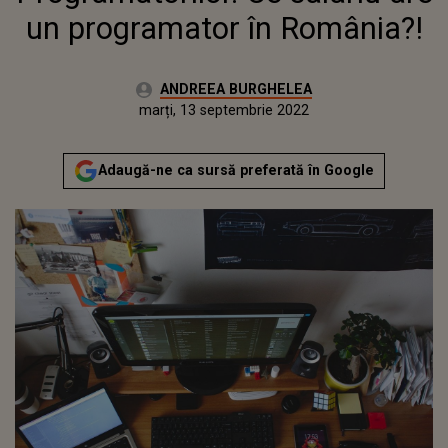
un programator în România?!
Autor:
ANDREEA BURGHELEA
Publicat:
marți, 13 septembrie 2022
Actualizat:
marți, 13 septembrie 2022
Adaugă-ne ca sursă preferată în Google