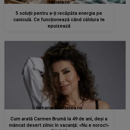
femeia.ro
5 soluții pentru a-ți recăpăta energia pe
caniculă. Ce funcționează când căldura te
epuizează
tvmania.libertatea.ro
Cum arată Carmen Brumă la 49 de ani, deși a
mâncat desert zilnic în vacanță: «Nu e noroc!»