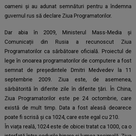
oameni și au adunat semnături pentru a îndemna
guvernul rus să declare Ziua Programatorilor.
Dar abia în 2009, Ministerul Mass-Media și
Comunicații din Rusia a recunoscut Ziua
Programatorilor ca sărbătoare oficială. Proiectul de
lege în onoarea programatorilor de computere a fost
semnat de președintele Dmitri Medvedev la 11
septembrie 2009. Ziua este, de asemenea,
sărbătorită în diferite zile în diferite țări. În China,
Ziua Programatorilor este pe 24 octombrie, care
există de mult timp. Data a fost aleasă deoarece
poate fi scrisă și ca 1024, care este egal cu 210.
În viața reală, 1024 este de obicei tratat ca 1000, ca o
interfață între codurile binare și lumea zecimală. Ziua