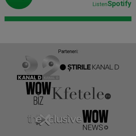
Spotify
Listen
Parteneri: