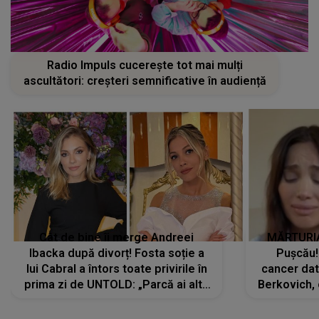
Radio Impuls cucerește tot mai mulți
ascultători: creșteri semnificative în audiență
Cât de bine îi merge Andreei
MĂRTURIA
Ibacka după divorț! Fosta soție a
Pușcău!
lui Cabral a întors toate privirile în
cancer dato
prima zi de UNTOLD: „Parcă ai altă
Berkovich, 
strălucire, emani putere,
accident ru
încredere, siguranță...”
Dacă nu 