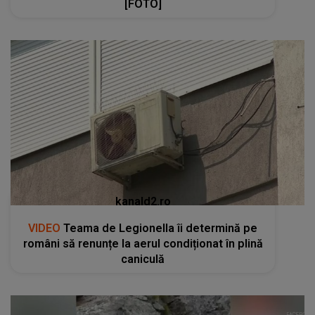
[FOTO]
kanald2.ro
VIDEO
Teama de Legionella îi determină pe
români să renunțe la aerul condiționat în plină
caniculă