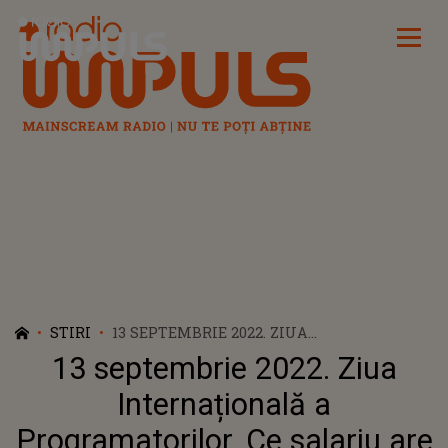
Radio Impuls
STIRI
13 SEPTEMBRIE 2022. ZIUA
INTERNAȚIONALĂ A PROGRAMATORILOR.
13 septembrie 2022. Ziua
CE SALARIU ARE UN PROGRAMATOR ÎN
ROMÂNIA?!
Internațională a
Programatorilor. Ce salariu are