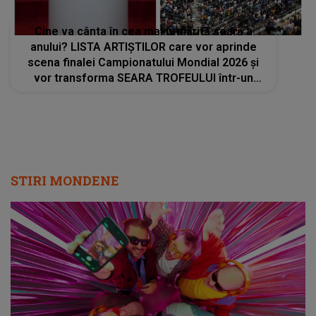
Cine va cânta în cea mai urmărită seară a
anului? LISTA ARTIȘTILOR care vor aprinde
scena finalei Campionatului Mondial 2026 și
vor transforma SEARA TROFEULUI într-un
show de neuitat: "Ceremonia de închidere va
încheia..."
STIRI MONDENE