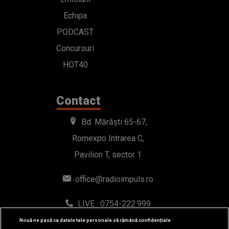
Echipa
PODCAST
Concursuri
HOT40
Contact
Bd. Mărăști 65-67,
Romexpo Intrarea C,
Pavilion T, sector 1
office@radioimpuls.ro
LIVE : 0754-222.999
WhatsApp: 0754-222.999
Nouă ne pasă ca datele tale personale să rămână confidențiale