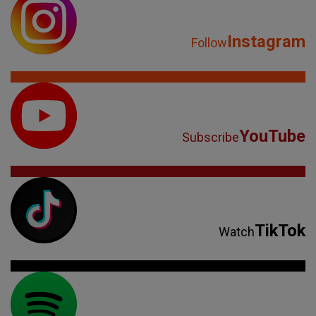
Instagram
Follow
YouTube
Subscribe
TikTok
Watch