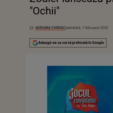
"Ochii"
Publicat:
Autor:
sâmbătă, 1 februarie 2025
Actualizat:
ADRIANA CHIRIAC
sâmbătă, 1 februarie 2025
Adaugă-ne ca sursă preferată în Google