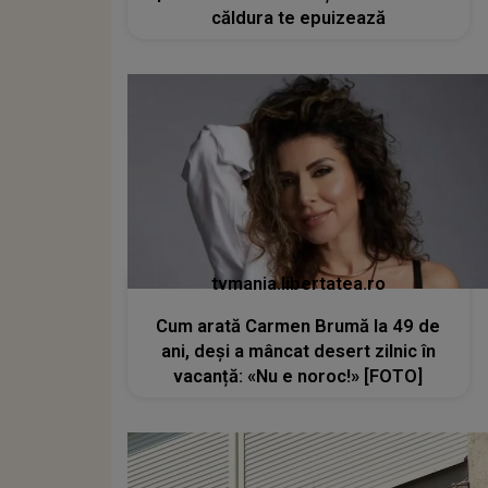
căldura te epuizează
tvmania.libertatea.ro
Cum arată Carmen Brumă la 49 de
ani, deși a mâncat desert zilnic în
vacanță: «Nu e noroc!» [FOTO]