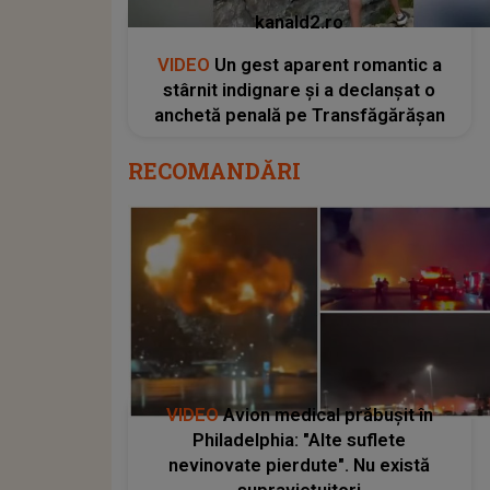
kanald2.ro
VIDEO
Un gest aparent romantic a
stârnit indignare și a declanșat o
anchetă penală pe Transfăgărășan
RECOMANDĂRI
VIDEO
Avion medical prăbușit în
Philadelphia: "Alte suflete
nevinovate pierdute". Nu există