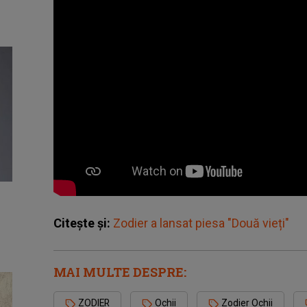
Citește și:
Zodier a lansat piesa "Două vieți"
MAI MULTE DESPRE:
ZODIER
Ochii
Zodier Ochii