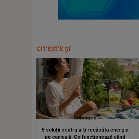
CITEȘTE ȘI
femeia.ro
5 soluții pentru a-ți recăpăta energia
pe caniculă. Ce funcționează când