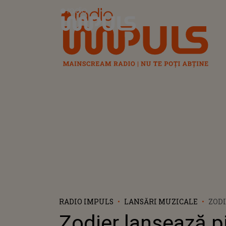
Radio Impuls
RADIO IMPULS
LANSĂRI MUZICALE
ZOD
PIES
Zodier lansează p