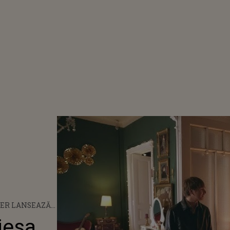
IER LANSEAZĂ
A "OCHII"
iesa