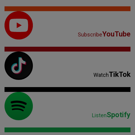
TikTok
Watch
Spotify
Listen
Parteneri: