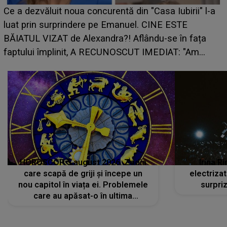
HOROSCOP 5 august 2026. Zodia
Irina R
care scapă de griji și începe un
electriza
nou capitol în viața ei. Problemele
surpri
care au apăsat-o în ultima
perioadă își găsesc, în sfârșit,
rezolvarea
CONECTEAZĂ-TE CU NOI