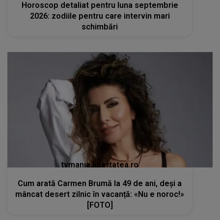
tvmania.libertatea.ro
Cum arată Carmen Brumă la 49 de ani, deși a
mâncat desert zilnic în vacanță: «Nu e noroc!»
[FOTO]