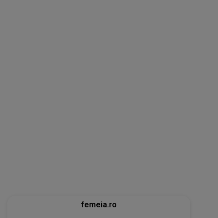
femeia.ro
Horoscop detaliat pentru luna septembrie
2026: zodiile pentru care intervin mari
schimbări