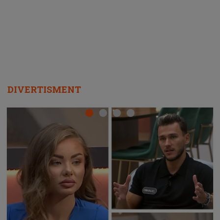
HOROSCOP 7 august 2026. Zodia care intră într-o
perioadă marcată de încercări. Problemele se adună
din toate părțile, iar o veste neașteptată îi dă planurile
peste cap