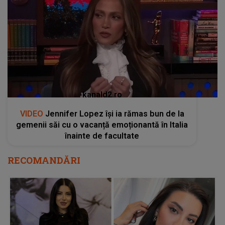
kanald2.ro
VIDEO
Jennifer Lopez își ia rămas bun de la
gemenii săi cu o vacanță emoționantă în Italia
înainte de facultate
RECOMANDĂRI
Adevărul despre presupusa sarcină a
Nicoletei Nucă