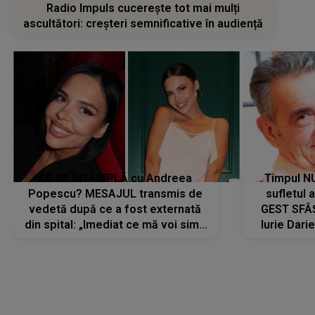
CE SE ÎNTÂMPLĂ cu Andreea
Timpul N
Popescu? MESAJUL transmis de
sufletul 
vedetă după ce a fost externată
GEST SFÂȘ
din spital: „Imediat ce mă voi simți
Iurie Dari
mai bine...”
măsură ce
LANSĂRI MUZICALE