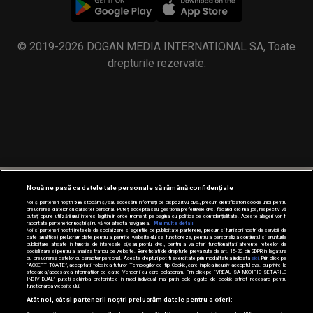
Nouă ne pasă ca datele tale personale să rămână confidențiale
Noi și partenerii noștri
589
stocăm și/sau accesăm informații pe dispozitivul dvs., precum identificatorii cookie unici pentru
prelucrarea datelor cu caracter personal. Puteți accepta sau gestiona preferințele dvs. făcând clic mai jos, respectiv vă
puteți opune utilizării unui interes legitim în orice moment pe pagina cu politica de confidențialitate. Aceste alegeri vor fi
raportate partenerilor noștri și nu vă vor afecta navigarea.
Mai multe detalii
Noi si partenerii nostri (retelele de socializare si agentiile de publicitate partenere, precum si furnizorii nostri de servicii de
date analitice) prelucram date pentru a permite website-ului sa functioneze, pentru a personaliza continutul si anunturile
publicitare afisate in functie de interesele si/sau profilul dvs., pentru a va oferi functionalitati aferente retelelor de
socializare si pentru a analiza traficul pe website. Beneficiati de drepturile prevazute de art. 15-22 din GDPR in legatura
cu prelucrarea datelor cu caracter personal. Aceste drepturi pot fi exercitate prin modalitatea indicata
aici
. Prin click pe
“ACCEPT TOATE”, acceptati folosirea tuturor Tehnologiilor de tip Cookie, care implica inclusiv acceptul dvs. cu privire la
stocarea/accesarea informatiilor de catre Vendor-ii cu care colaboram. Prin click pe “VREAU SA MODIFIC SETARILE
INDIVIDUAL” puteti schimba preferintele in mod individual, mai putin cele legate de cookie strict necesare pentru
functionarea website-ului.
Atât noi, cât și partenerii noștri prelucrăm datele pentru a oferi: