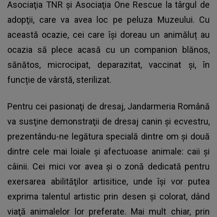
Asociaţia TNR şi Asociaţia One Rescue la târgul de
adopţii, care va avea loc pe peluza Muzeului. Cu
această ocazie, cei care își doreau un animăluț au
ocazia să plece acasă cu un companion blănos,
sănătos, microcipat, deparazitat, vaccinat și, în
funcție de vârstă, sterilizat.
Pentru cei pasionaţi de dresaj, Jandarmeria Română
va susţine demonstraţii de dresaj canin şi ecvestru,
prezentându-ne legătura specială dintre om şi două
dintre cele mai loiale şi afectuoase animale: caii şi
câinii. Cei mici vor avea şi o zonă dedicată pentru
exersarea abilităţilor artisitice, unde îşi vor putea
exprima talentul artistic prin desen şi colorat, dând
viaţă animalelor lor preferate. Mai mult chiar, prin