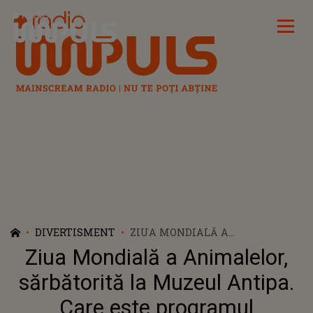
Radio Impuls
DIVERTISMENT
ZIUA MONDIALĂ A
ANIMALELOR, SĂRBĂTORITĂ LA
Ziua Mondială a Animalelor,
MUZEUL ANTIPA. CARE ESTE
PROGRAMUL ACTIVITĂȚILOR?
sărbătorită la Muzeul Antipa.
Care este programul