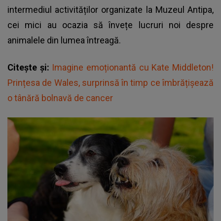
intermediul activităților organizate la Muzeul Antipa,
cei mici au ocazia să învețe lucruri noi despre
animalele din lumea întreagă.
Citește și:
Imagine emoționantă cu Kate Middleton!
Prințesa de Wales, surprinsă în timp ce îmbrățișează
o tânără bolnavă de cancer