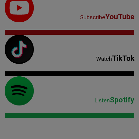
YouTube
Subscribe
TikTok
Watch
Spotify
Listen