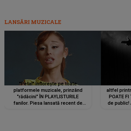
LANSĂRI MUZICALE
"Petal" înflorește pe toate
De această 
platformele muzicale, prinzând
altfel prin
"rădăcini" ÎN PLAYLISTURILE
POATE FI
fanilor. Piesa lansată recent de
de public!
Ariana Grande îi face pe
a lansat V
ascultători SĂ O ASCULTE PE
REPEAT