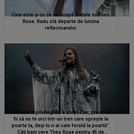
Cine este și cu ce se ocupă fratele lui Theo
Rose. Radu stă departe de lumina
reflectoarelor
"Eu sunt o privilegiată a sorții. Clar, prost să
fii să nu te urci într-un tren care oprește la
poarta ta, deși tu n-ai cale ferată la poartă".
Câți bani cere Theo Rose pentru 45 de