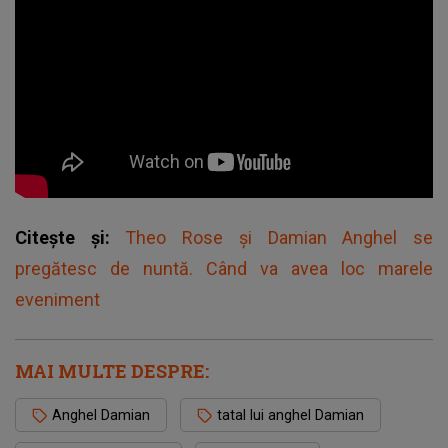
Citește și:
Theo Rose și Damian Anghel se
pregătesc de nuntă. Când va avea loc marele
eveniment
MAI MULTE DESPRE:
Anghel Damian
tatal lui anghel Damian