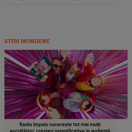
minute de cântat
STIRI MONDENE
Radio Impuls cucerește tot mai mulți
ascultători: creșteri semnificative în audiență