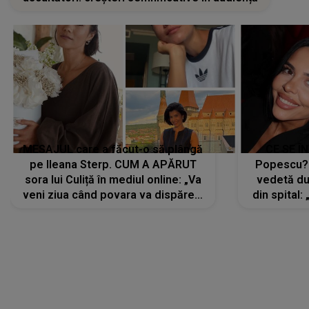
MESAJUL care a făcut-o să plângă
CE SE Î
pe Ileana Sterp. CUM A APĂRUT
Popescu?
sora lui Culiță în mediul online: „Va
vedetă du
veni ziua când povara va dispărea,
din spital:
iar lacrimile...”