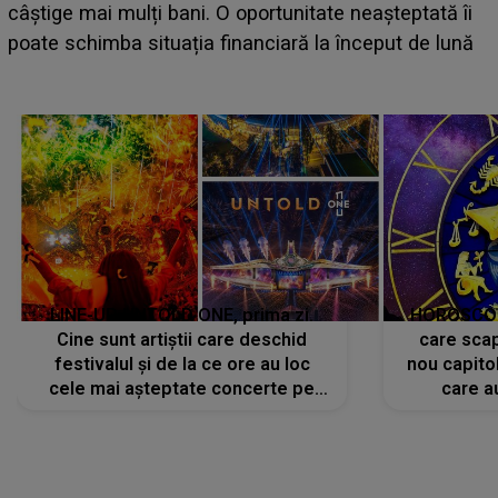
scena principală a festivalului Zar
itate neașteptată îi
suedeză a ajuns deja în România și
 la început de lună
camera de hotel
LINE-UP UNTOLD ONE, prima zi.
HOROSCOP 
Cine sunt artiștii care deschid
care scap
festivalul și de la ce ore au loc
nou capitol
cele mai așteptate concerte pe
care a
scena principală?
perioadă 