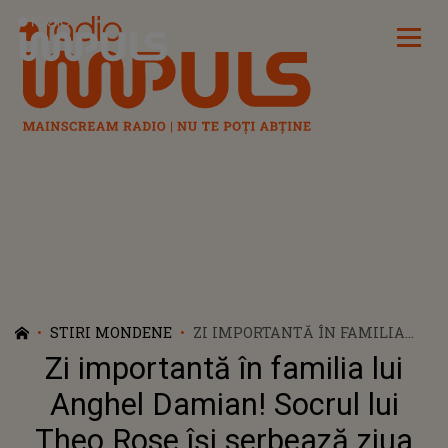
Radio Impuls
STIRI MONDENE
ZI IMPORTANTĂ ÎN FAMILIA
LUI ANGHEL DAMIAN! SOCRUL
Zi importantă în familia lui
LUI THEO ROSE ÎȘI SERBEAZĂ
ZIUA DE NAȘTERE
Anghel Damian! Socrul lui
Theo Rose își serbează ziua