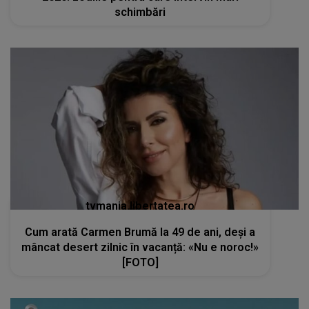
schimbări
tvmania.libertatea.ro
Cum arată Carmen Brumă la 49 de ani, deși a
mâncat desert zilnic în vacanță: «Nu e noroc!»
[FOTO]