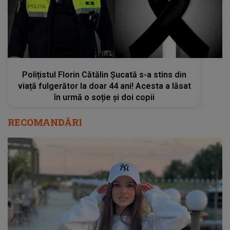
kanald2.ro
Polițistul Florin Cătălin Șucată s-a stins din
viață fulgerător la doar 44 ani! Acesta a lăsat
în urmă o soție și doi copii
RECOMANDĂRI