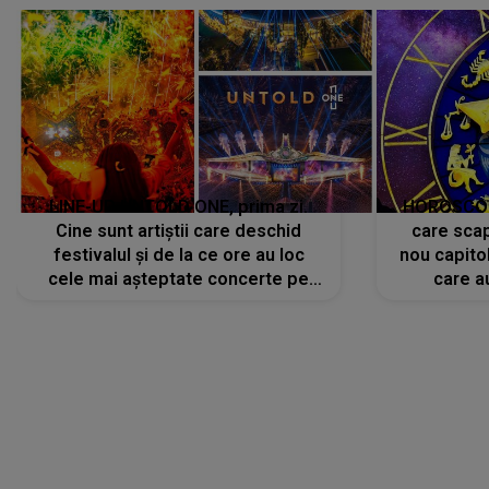
LINE-UP UNTOLD ONE, prima zi.
HOROSCOP 
Cine sunt artiștii care deschid
care scap
festivalul și de la ce ore au loc
nou capitol
cele mai așteptate concerte pe
care a
scena principală?
perioadă 