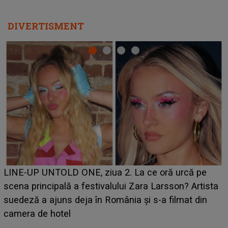
DIVERTISMENT
Ce a dezvăluit no
D ONE, ziua 2. La ce oră urcă pe
luat prin surpri
ă a festivalului Zara Larsson? Artista
BĂIATUL VIZAT d
s deja în România și s-a filmat din
faptului împlin
el
avut..."