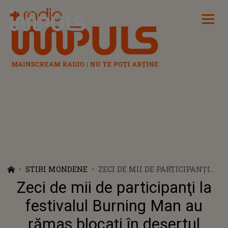
Radio Impuls
STIRI MONDENE
ZECI DE MII DE PARTICIPANŢI
LA FESTIVALUL BURNING MAN
Zeci de mii de participanţi la
AU RĂMAS BLOCAŢI ÎN
DEŞERTUL NEVADA DIN CAUZA
festivalul Burning Man au
PLOII ŞI A NOROIULUI
rămas blocaţi în deşertul