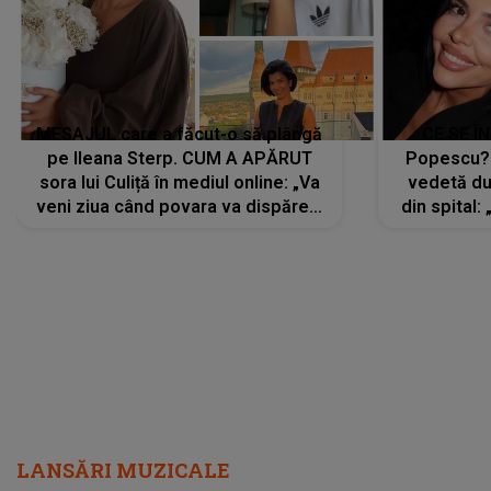
MESAJUL care a făcut-o să plângă
CE SE Î
pe Ileana Sterp. CUM A APĂRUT
Popescu?
sora lui Culiță în mediul online: „Va
vedetă du
veni ziua când povara va dispărea,
din spital:
iar lacrimile...”
LANSĂRI MUZICALE