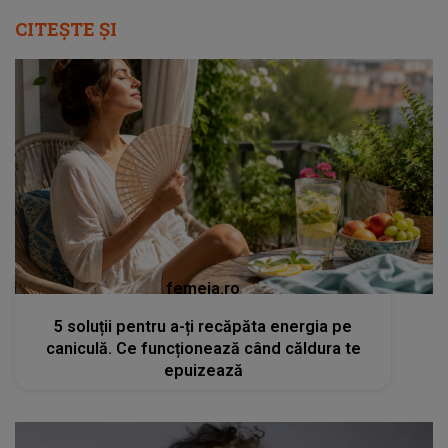
CITEȘTE ȘI
femeia.ro
5 soluții pentru a-ți recăpăta energia pe
caniculă. Ce funcționează când căldura te
epuizează