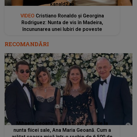
kanald2.ro
VIDEO
Cristiano Ronaldo și Georgina
Rodriguez: Nunta de vis în Madeira,
încununarea unei Iubiri de poveste
RECOMANDĂRI
Mihaela Geoană a atras toate privirile la
nunta fiicei sale, Ana Maria Geoană. Cum a
arătat soacra mică într-o rochie de 6 500 de