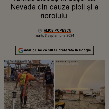
Nevada din cauza ploii şi a
noroiului
Autor:
ALICE POPESCU
Publicat:
duminică, 3 septembrie 2023
Actualizat:
marți, 3 septembrie 2024
Adaugă-ne ca sursă preferată în Google