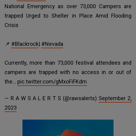
National Emergency as over 73,000 Campers are
trapped Urged to Shelter in Place Amid Flooding
Crisis
📌
#Blackrock
|
#Nevada
Currently, more than 73,000 festival attendees and
campers are trapped with no access in or out of
the…
pic.twitter.com/gMxoFiFKdm
— R A W S A L E R T S (@rawsalerts)
September 2,
2023