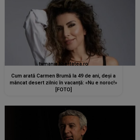
tvmania.libertatea.ro
Cum arată Carmen Brumă la 49 de ani, deși a
mâncat desert zilnic în vacanță: «Nu e noroc!»
[FOTO]