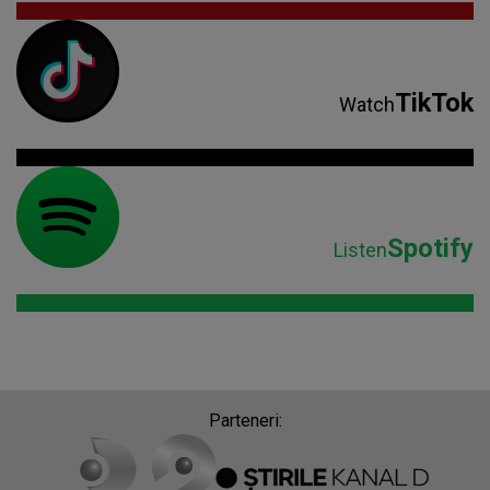
TikTok
Watch
Spotify
Listen
Parteneri: