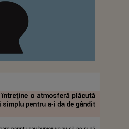
 întreţine o atmosferă plăcută
şi simplu pentru a-i da de gândit
 care părinţii sau bunicii voiau să ne pună