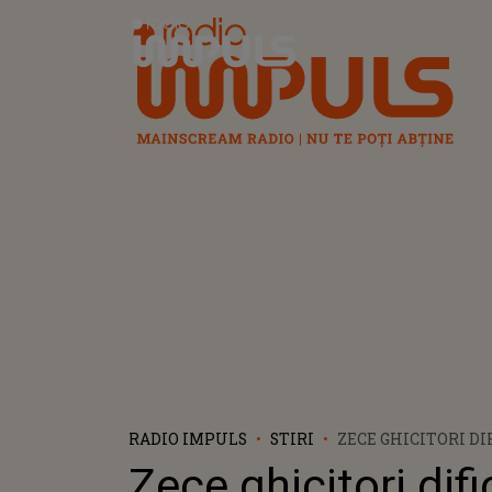
Radio Impuls
RADIO IMPULS
STIRI
ZECE GHICITORI DI
RĂSPUNSURI INCL
Zece ghicitori difi