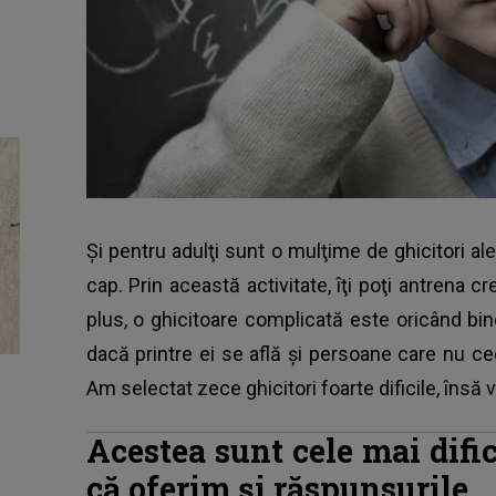
Şi pentru adulţi sunt o mulţime de ghicitori al
cap. Prin această activitate, îţi poţi antrena c
plus, o ghicitoare complicată este oricând bin
dacă printre ei se află şi persoane care nu c
Am selectat zece ghicitori foarte dificile, însă 
Acestea sunt cele mai dific
că oferim şi răspunsurile