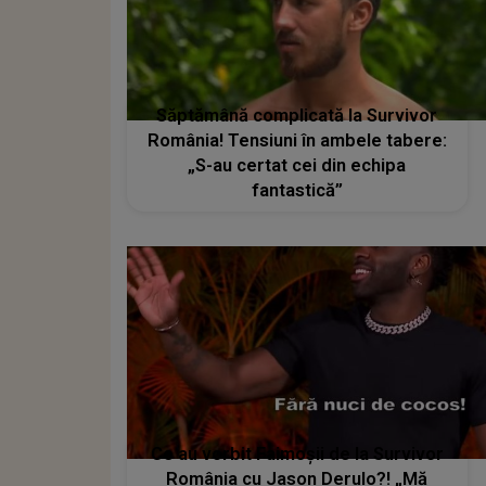
Săptămână complicată la Survivor
România! Tensiuni în ambele tabere:
„S-au certat cei din echipa
fantastică”
Ce au vorbit Faimoșii de la Survivor
România cu Jason Derulo?! „Mă