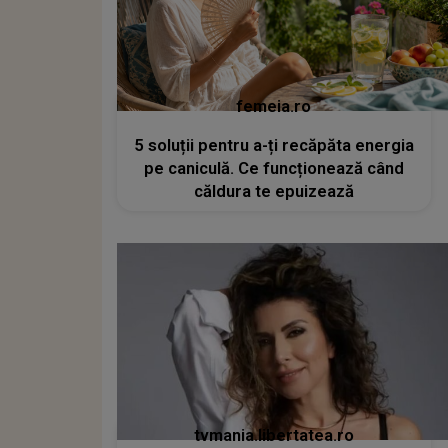
femeia.ro
5 soluții pentru a-ți recăpăta energia
pe caniculă. Ce funcționează când
căldura te epuizează
tvmania.libertatea.ro