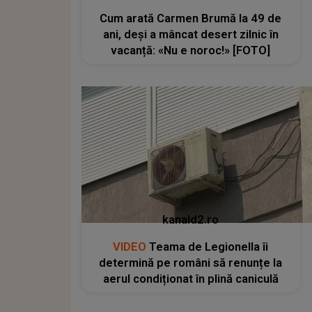
Cum arată Carmen Brumă la 49 de
ani, deși a mâncat desert zilnic în
vacanță: «Nu e noroc!» [FOTO]
kanald2.ro
VIDEO
Teama de Legionella îi
determină pe români să renunțe la
aerul condiționat în plină caniculă