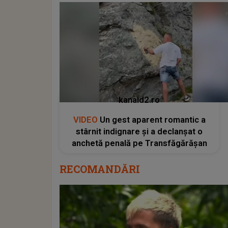
kanald2.ro
VIDEO
Un gest aparent romantic a
stârnit indignare și a declanșat o
anchetă penală pe Transfăgărășan
RECOMANDĂRI