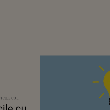
FICILE CU
USE
cile cu