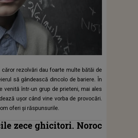
e căror rezolvări dau foarte multe bătăi de
reierul să gândească dincolo de bariere. În
e venită într-un grup de prieteni, mai ales
edează uşor când vine vorba de provocări.
vom oferi şi răspunsurile.
ile zece ghicitori. Noroc