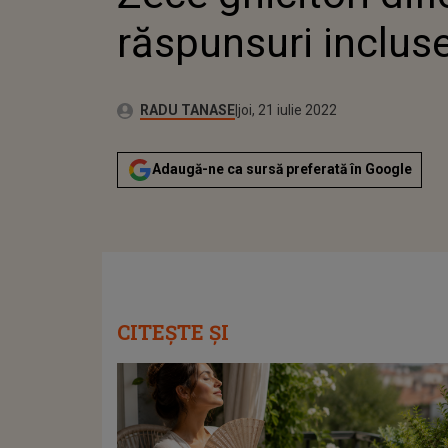
răspunsuri inclus
Publicat:
Autor:
miercuri, 31 martie 2021
Actualizat:
RADU TANASE
joi, 21 iulie 2022
Adaugă-ne ca sursă preferată în Google
CITEȘTE ȘI