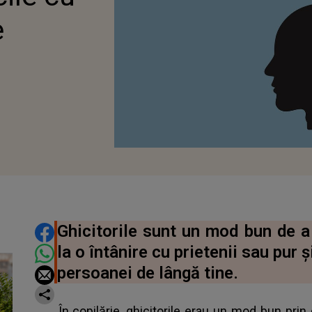
e
DISTRIBUIE ARTICOLUL
Ghicitorile sunt un mod bun de a
la o întânire cu prietenii sau pur 
persoanei de lângă tine.
În copilărie, ghicitorile erau un mod bun prin