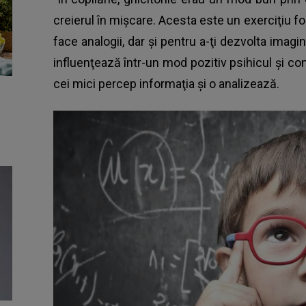
creierul în mişcare. Acesta este un exerciţiu fo
face analogii, dar şi pentru a-ţi dezvolta imagi
influenţează într-un mod pozitiv psihicul şi co
cei mici percep informaţia şi o analizează.