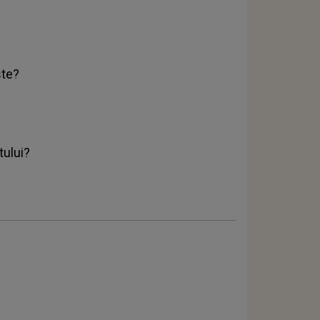
ste?
tului?