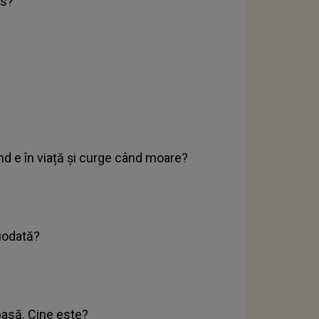
us?
nd e în viață și curge când moare?
ciodată?
 pasă. Cine este?