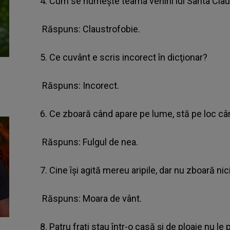
4. Cum se numește teama venirii lui Santa Cla
Răspuns: Claustrofobie.
5. Ce cuvânt e scris incorect în dicţionar?
Răspuns: Incorect.
6. Ce zboară când apare pe lume, stă pe loc câ
Răspuns: Fulgul de nea.
7. Cine își agită mereu aripile, dar nu zboară ni
Răspuns: Moara de vânt.
8. Patru frați stau într-o casă și de ploaie nu le