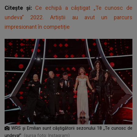
Citește și:
Ce echipă a câștigat „Te cunosc de
undeva” 2022. Artiștii au avut un parcurs
impresionant în competiție
WRS și Emilian sunt câștigătorii sezonului 18 „Te cunosc de
undeva!”
(sursa foto: Instagram)