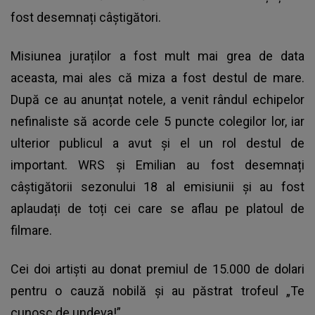
fost desemnați câștigători.
Misiunea juraților a fost mult mai grea de data
aceasta, mai ales că miza a fost destul de mare.
După ce au anunțat notele, a venit rândul echipelor
nefinaliste să acorde cele 5 puncte colegilor lor, iar
ulterior publicul a avut și el un rol destul de
important. WRS și Emilian au fost desemnați
câștigătorii sezonului 18 al emisiunii și au fost
aplaudați de toți cei care se aflau pe platoul de
filmare.
Cei doi artiști au donat premiul de 15.000 de dolari
pentru o cauză nobilă și au păstrat trofeul
„Te
cunosc de undeva!”.