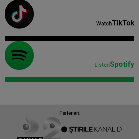
TikTok
Watch
Spotify
Listen
Parteneri: