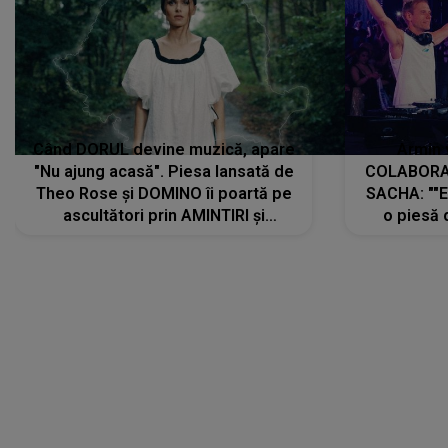
Când DORUL devine muzică, apare
Armin 
"Nu ajung acasă". Piesa lansată de
COLABORAR
Theo Rose și DOMINO îi poartă pe
SACHA: ""E
ascultători prin AMINTIRI și
o piesă 
REGĂSIRI, iar drumul emoțiilor
imediat pre
trece prin sufletul publicului:
cu mine șt
"Pentru toți cei care au plecat
păstrăm do
departe ca să le fie mai bine"