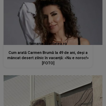
tvmania.libertatea.ro
Cum arată Carmen Brumă la 49 de ani, deși a
mâncat desert zilnic în vacanță: «Nu e noroc!»
[FOTO]