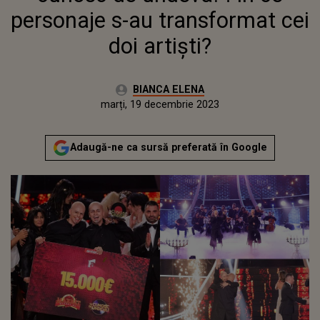
personaje s-au transformat cei
doi artiști?
Autor:
BIANCA ELENA
Publicat:
luni, 19 decembrie 2022
Actualizat:
marți, 19 decembrie 2023
Adaugă-ne ca sursă preferată în Google