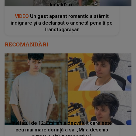
kanald2.ro
VIDEO
Un gest aparent romantic a stârnit
indignare și a declanșat o anchetă penală pe
Transfăgărășan
RECOMANDĂRI
Invitatul de 12: Emilian a dezvăluit care este
cea mai mare dorință a sa: „Mi-a deschis