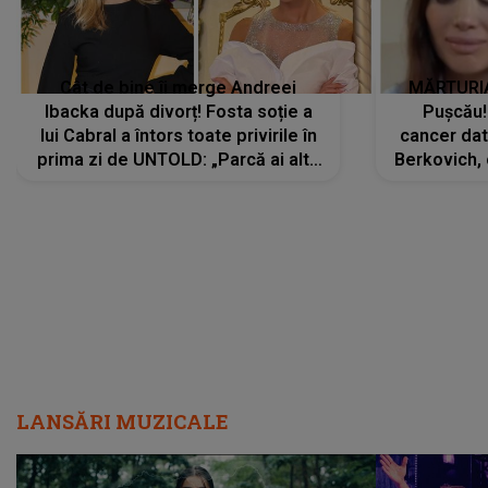
Cât de bine îi merge Andreei
MĂRTURIA
Ibacka după divorț! Fosta soție a
Pușcău!
lui Cabral a întors toate privirile în
cancer dato
prima zi de UNTOLD: „Parcă ai altă
Berkovich, 
strălucire, emani putere,
accident ru
încredere, siguranță...”
Dacă nu 
LANSĂRI MUZICALE