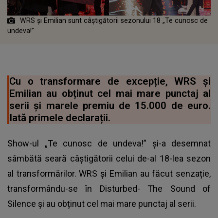
WRS și Emilian sunt câștigătorii sezonului 18 „Te cunosc de
undeva!”
Cu o transformare de excepție, WRS și
Emilian au obținut cel mai mare punctaj al
serii și marele premiu de 15.000 de euro.
Iată primele declarații.
Show-ul „Te cunosc de undeva!” și-a desemnat
sâmbătă seară câștigătorii celui de-al 18-lea sezon
al transformărilor. WRS și Emilian au făcut senzație,
transformându-se în Disturbed- The Sound of
Silence și au obținut cel mai mare punctaj al serii.