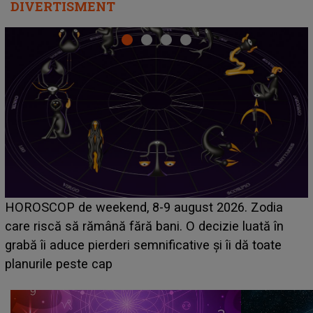
DIVERTISMENT
Emanuel a ținut ACEST DETALIU ASCUNS până
acum! În fața Alexandrei, concurentul din Casa Iubirii
face o MĂRTURISIRE NEAȘTEPTATĂ despre mama
sa: "I-am spus și ei în față, eu nu te iubesc pentru
că..."