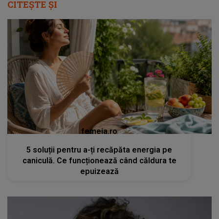
CITEȘTE ȘI
femeia.ro
5 soluții pentru a-ți recăpăta energia pe
caniculă. Ce funcționează când căldura te
epuizează