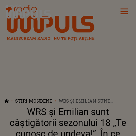
Radio Impuls
STIRI MONDENE
WRS ȘI EMILIAN SUNT
CÂȘTIGĂTORII SEZONULUI 18
WRS și Emilian sunt
„TE CUNOSC DE UNDEVA!”. ÎN CE
PERSONAJE S-AU
câștigătorii sezonului 18 „Te
TRANSFORMAT CEI DOI
cunosc de undeva!”. În ce
ARTIȘTI?