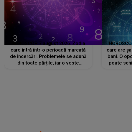
HOROSCOP 7 august 2026. Zodia
HOROSCOP 
care intră într-o perioadă marcată
care are șa
de încercări. Problemele se adună
bani. O opo
din toate părțile, iar o veste
poate schi
neașteptată îi dă planurile peste
la
cap