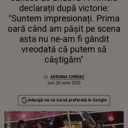
CÂND AM PĂȘIT PE SCENA
declarații după victorie:
ASTA NU NE-AM FI GÂNDIT
VREODATĂ CĂ PUTEM SĂ
"Suntem impresionați. Prima
CÂȘTIGĂM"
oară când am pășit pe scena
asta nu ne-am fi gândit
vreodată că putem să
câștigăm"
Autor:
ADRIANA CHIRIAC
Publicat:
luni, 26 iunie 2023
Adaugă-ne ca sursă preferată în Google