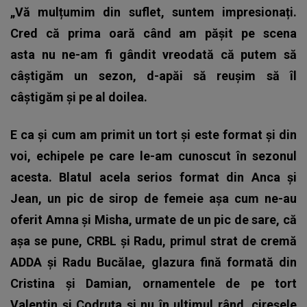
„Vă mulțumim din suflet, suntem impresionați.
Cred că prima oară când am pășit pe scena
asta nu ne-am fi gândit vreodată că putem să
câștigăm un sezon, d-apăi să reușim să îl
câștigăm și pe al doilea.
E ca și cum am primit un tort și este format și din
voi, echipele pe care le-am cunoscut în sezonul
acesta. Blatul acela serios format din Anca și
Jean, un pic de sirop de femeie așa cum ne-au
oferit Amna și Misha, urmate de un pic de sare, că
așa se pune, CRBL și Radu, primul strat de cremă
ADDA și Radu Bucălae, glazura fină formată din
Cristina și Damian, ornamentele de pe tort
Valentin și Codruța și nu în ultimul rând, cireșele