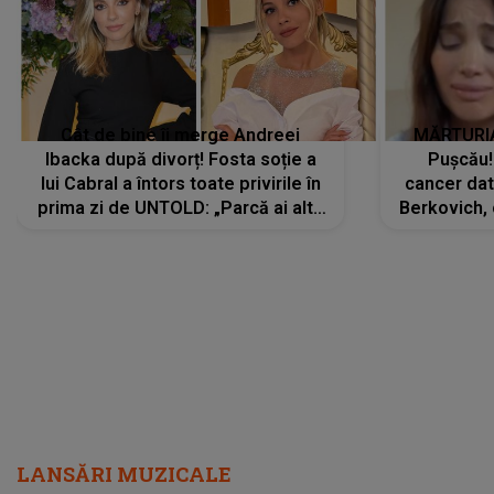
Cât de bine îi merge Andreei
MĂRTURIA
Ibacka după divorț! Fosta soție a
Pușcău!
lui Cabral a întors toate privirile în
cancer dato
prima zi de UNTOLD: „Parcă ai altă
Berkovich, 
strălucire, emani putere,
accident ru
încredere, siguranță...”
Dacă nu 
LANSĂRI MUZICALE