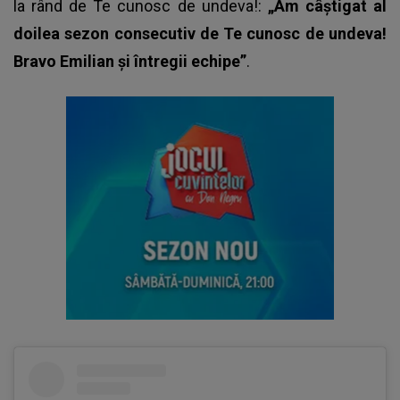
la rând de
Te cunosc de undeva
!:
„Am câștigat al
doilea sezon consecutiv de Te cunosc de undeva!
Bravo Emilian și întregii echipe”
.