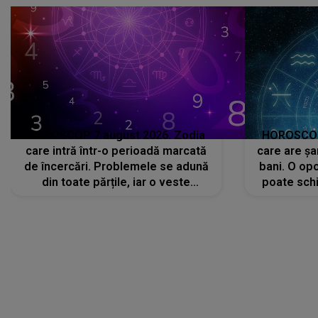
HOROSCOP 7 august 2026. Zodia
HOROSCOP 
care intră într-o perioadă marcată
care are șa
de încercări. Problemele se adună
bani. O opo
din toate părțile, iar o veste
poate schi
neașteptată îi dă planurile peste
la
cap