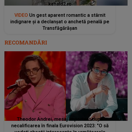
kanald2.ro
VIDEO
Un gest aparent romantic a stârnit
indignare și a declanșat o anchetă penală pe
Transfăgărășan
RECOMANDĂRI
Theodor Andrei, mesaj important după
necalificarea în finala Eurovision 2023: "O să