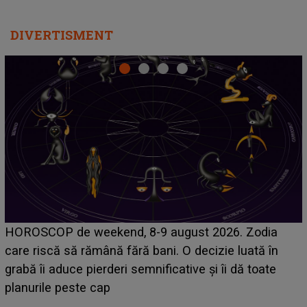
DIVERTISMENT
Emanuel a ținut ACEST DETALIU ASCUNS până
acum! În fața Alexandrei, concurentul din Casa Iubirii
face o MĂRTURISIRE NEAȘTEPTATĂ despre mama
sa: "I-am spus și ei în față, eu nu te iubesc pentru
că..."