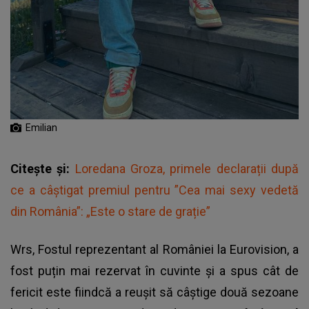
Emilian
Citește și:
Loredana Groza, primele declarații după
ce a câștigat premiul pentru ”Cea mai sexy vedetă
din România”: „Este o stare de grație”
Wrs, Fostul reprezentant al României la Eurovision, a
fost puțin mai rezervat în cuvinte și a spus cât de
fericit este fiindcă a reușit să câștige două sezoane