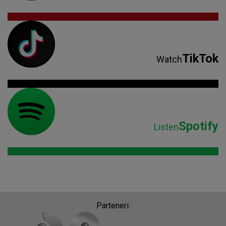
TikTok
Watch
Spotify
Listen
Parteneri: