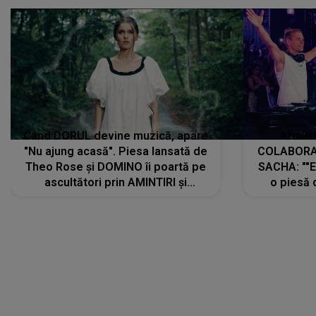
Când DORUL devine muzică, apare
Armin 
"Nu ajung acasă". Piesa lansată de
COLABORAR
Theo Rose și DOMINO îi poartă pe
SACHA: ""E
ascultători prin AMINTIRI și
o piesă 
REGĂSIRI, iar drumul emoțiilor
imediat pre
trece prin sufletul publicului:
cu mine șt
"Pentru toți cei care au plecat
păstrăm do
departe ca să le fie mai bine"