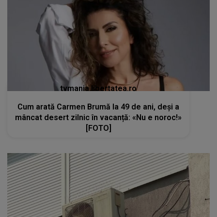
tvmania.libertatea.ro
Cum arată Carmen Brumă la 49 de ani, deși a
mâncat desert zilnic în vacanță: «Nu e noroc!»
[FOTO]