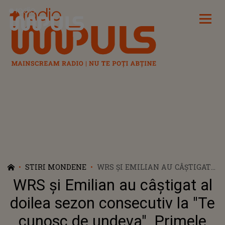
Radio Impuls
STIRI MONDENE
WRS ȘI EMILIAN AU CÂȘTIGAT
AL DOILEA SEZON CONSECUTIV
WRS și Emilian au câștigat al
LA "TE CUNOSC DE UNDEVA".
PRIMELE DECLARAȚII DUPĂ
doilea sezon consecutiv la "Te
VICTORIE: "SUNTEM
cunosc de undeva". Primele
IMPRESIONAȚI. PRIMA OARĂ