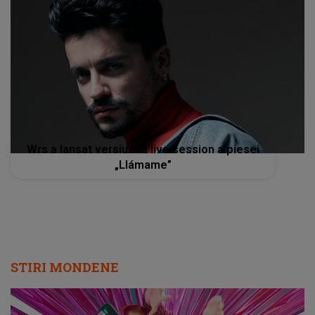
Wrs a lansat versiunea live session a piesei
„Llámame”
STIRI MONDENE