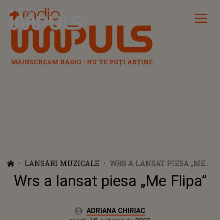
Radio Impuls
LANSĂRI MUZICALE
WRS A LANSAT PIESA „ME
FLIPA”
Wrs a lansat piesa „Me Flipa”
Autor:
ADRIANA CHIRIAC