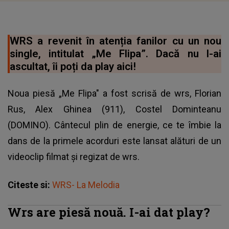
WRS a revenit în atenția fanilor cu un nou
single, intitulat „Me Flipa”. Dacă nu l-ai
ascultat, îi poți da play aici!
Noua piesă „Me Flipa" a fost scrisă de wrs,
Florian
Rus
, Alex Ghinea (911), Costel Dominteanu
(DOMINO). Cântecul plin de energie, ce te îmbie la
dans de la primele acorduri este lansat alături de un
videoclip filmat și regizat de
wrs
.
Citeste si:
WRS- La Melodia
Wrs are piesă nouă. I-ai dat play?