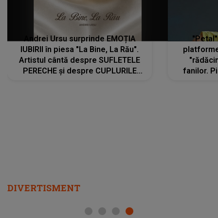
Andrei Ursu surprinde EMOȚIA
"Petal"
IUBIRII în piesa "La Bine, La Rău".
platforme
Artistul cântă despre SUFLETELE
"rădăci
PERECHE și despre CUPLURILE
fanilor. 
care aleg să meargă împreună pe
Arian
același drum, INDIFERENT DE CE LE
ascultă
REZERVĂ VIAȚA
DIVERTISMENT