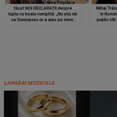
Cu lacrimi în ochi, Alina Pușcău a
REVEDERE
făcut NOI DECLARAȚII despre
Mihai Trăis
lupta cu boala cumplită: „Nu știu de
în Români
ce Dumnezeu m-a ales pe mine.
public UN
Am cancer la sân, am intrat în
"Nu știu ce
metastază...”
LANSĂRI MUZICALE