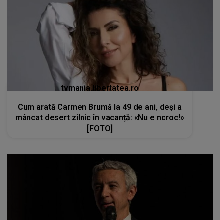
tvmania.libertatea.ro
Cum arată Carmen Brumă la 49 de ani, deși a
mâncat desert zilnic în vacanță: «Nu e noroc!»
[FOTO]