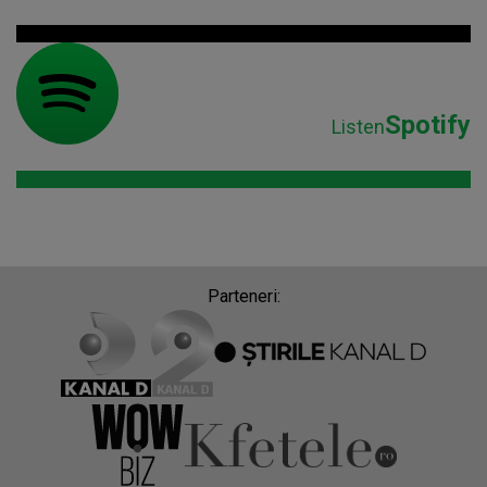
Spotify
Listen
Parteneri: