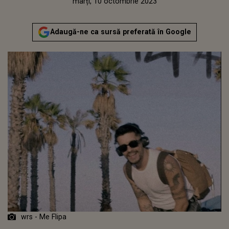
Publicat:
luni, 10 octombrie 2022
Actualizat:
marți, 10 octombrie 2023
Adaugă-ne ca sursă preferată în Google
wrs - Me Flipa