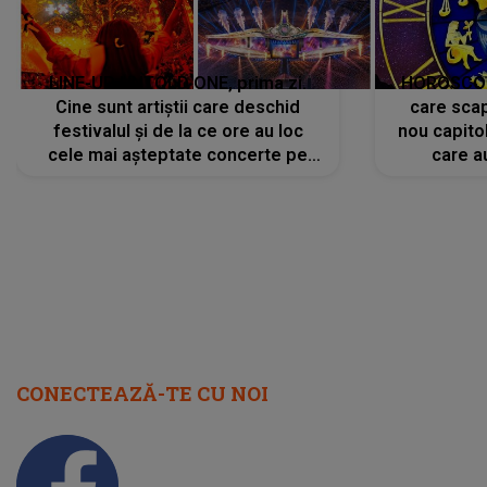
LINE-UP UNTOLD ONE, prima zi.
HOROSCOP 
Cine sunt artiștii care deschid
care scap
festivalul și de la ce ore au loc
nou capitol
cele mai așteptate concerte pe
care a
scena principală?
perioadă 
CONECTEAZĂ-TE CU NOI