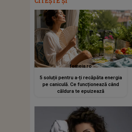
CITEȘTE ȘI
femeia.ro
5 soluții pentru a-ți recăpăta energia
pe caniculă. Ce funcționează când
căldura te epuizează