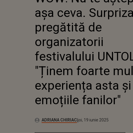
UNTOLD: "ȚINEM 
așa ceva. Surpriz
LA EXPERIENȚA AST
EMOȚIILE FANILOR
pregătită de
organizatorii
festivalului UNTO
"Ținem foarte mul
experiența asta și
emoțiile fanilor"
Publicat:
Autor:
joi, 19 iunie 2025
Actualizat:
ADRIANA CHIRIAC
joi, 19 iunie 2025