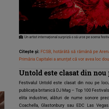
Un artist internațional surpriză o să urce pe scena fest
Citește și:
FCSB, hotărâtă să rămână pe Arena
Primăria Capitalei a anunțat că vor avea loc dou
Untold este clasat din nou 
Festivalul Untold
este clasat din nou pe locul
publicația britanică DJ Mag – Top 100 Festivals
elita industriei, alături de nume sonore pr
Coachella, Glastonbury sau EDC Las Vegas