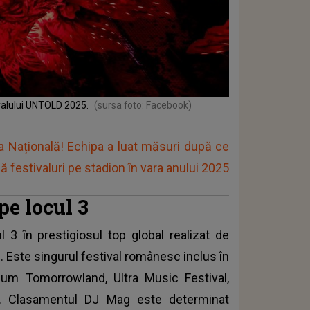
ivalului UNTOLD 2025.
(sursa foto: Facebook)
 Națională! Echipa a luat măsuri după ce
ă festivaluri pe stadion în vara anului 2025
pe locul 3
 3 în prestigiosul top global realizat de
. Este singurul festival românesc inclus în
ecum Tomorrowland, Ultra Music Festival,
. Clasamentul DJ Mag este determinat