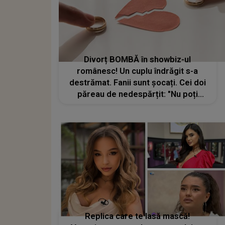
Divorț BOMBĂ în showbiz-ul
românesc! Un cuplu îndrăgit s-a
destrămat. Fanii sunt șocați. Cei doi
păreau de nedespărțit: "Nu poți
permite la infinit niște lucruri care
nu-s demne de o femeie. Am și eu o
familie"
Replica care te lasă mască!