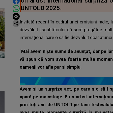
DISTRIBUIE ARTICOLUL
Un artist internațional surpriză 
UNTOLD 2025.
Invitată recent în cadrul unei emisiuni radio,
dezvăluit ascultătorilor că sunt pregătite multe
internațional care o sa fie dezvăluit doar atun
"Mai avem niște nume de anunțat, dar pe lâ
vă spun că vom avea foarte multe momente
oamenii vor afla pur și simplu.
Avem și un surprize act, pe care n-o să-l
apară pe mainstage. E un artist internațion
prin toți anii de UNTOLD pe fanii festivalulu
avea multe momente surpriză la mainstag