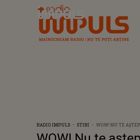
Radio Impuls
RADIO IMPULS
STIRI
WOW! NU TE AȘTEP
CEVA. SURPRIZA P
WOW! Nu te aștept
ORGANIZATORII FE