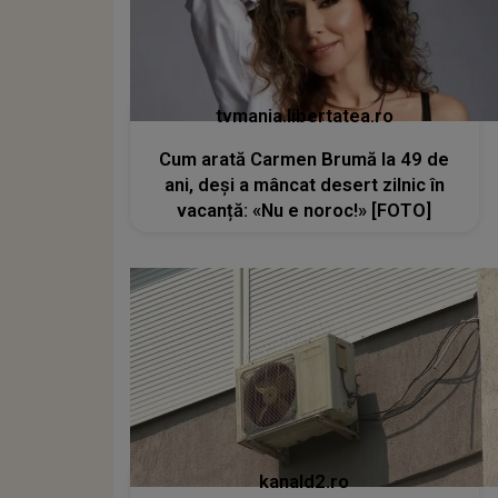
tvmania.libertatea.ro
Cum arată Carmen Brumă la 49 de
ani, deși a mâncat desert zilnic în
vacanță: «Nu e noroc!» [FOTO]
kanald2.ro