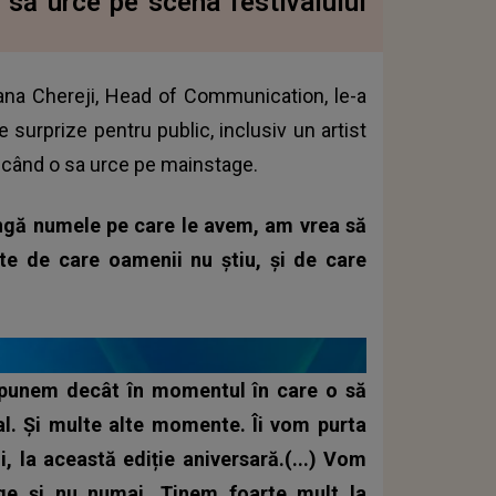
o să urce pe scena festivalului
 Iana Chereji, Head of Communication, le-a
 surprize pentru public, inclusiv un artist
ci când o sa urce pe mainstage.
ngă numele pe care le avem, am vrea să
 de care oamenii nu știu, și de care
 spunem decât în momentul în care o să
al. Și multe alte momente. Îi vom purta
i, la această ediție aniversară.(...) Vom
e și nu numai. Ținem foarte mult la