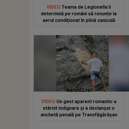
VIDEO
Teama de Legionella îi
determină pe români să renunțe la
aerul condiționat în plină caniculă
kanald2.ro
VIDEO
Un gest aparent romantic a
stârnit indignare și a declanșat o
anchetă penală pe Transfăgărășan