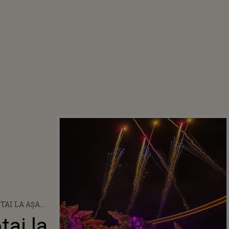
TAI LA AȘA
REGĂTITĂ DE
ai la
STIVALULUI