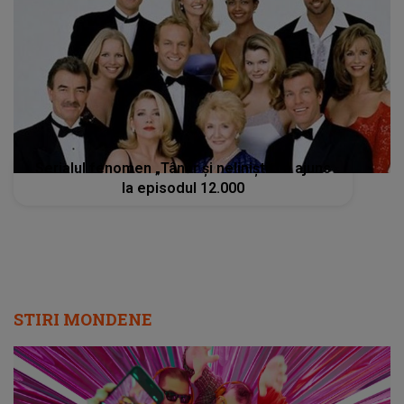
Serialul fenomen „Tânăr și neliniștit” a ajuns
la episodul 12.000
STIRI MONDENE