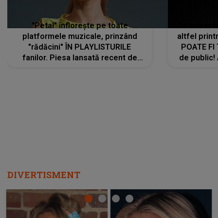
"Petal" înflorește pe toate
De această 
platformele muzicale, prinzând
altfel prin
"rădăcini" ÎN PLAYLISTURILE
POATE FI
fanilor. Piesa lansată recent de
de public!
Ariana Grande îi face pe
a lansat V
ascultători SĂ O ASCULTE PE
REPEAT
DIVERTISMENT