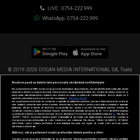
LIVE : 0754-222.999
WhatsApp: 0754-222.999
© 2019-2026 DOGAN MEDIA INTERNATIONAL SA, Toate
drepturile rezervate.
Nouă ne pasă ca datele tale personale să rămână confidențiale
Noi și partenerii noștri
589
stocăm și/sau accesăm informații pe dispozitivul dvs., precum identificatorii cookie unici pentru
prelucrarea datelor cu caracter personal. Puteți accepta sau gestiona preferințele dvs. făcând clic mai jos, respectiv vă
puteți opune utilizării unui interes legitim în orice moment pe pagina cu politica de confidențialitate. Aceste alegeri vor fi
raportate partenerilor noștri și nu vă vor afecta navigarea.
Mai multe detalii
Noi si partenerii nostri (retelele de socializare si agentiile de publicitate partenere, precum si furnizorii nostri de servicii de
date analitice) prelucram date pentru a permite website-ului sa functioneze, pentru a personaliza continutul si anunturile
publicitare afisate in functie de interesele si/sau profilul dvs., pentru a va oferi functionalitati aferente retelelor de
socializare si pentru a analiza traficul pe website. Beneficiati de drepturile prevazute de art. 15-22 din GDPR in legatura
cu prelucrarea datelor cu caracter personal. Aceste drepturi pot fi exercitate prin modalitatea indicata
aici
. Prin click pe
“ACCEPT TOATE”, acceptati folosirea tuturor Tehnologiilor de tip Cookie, care implica inclusiv acceptul dvs. cu privire la
stocarea/accesarea informatiilor de catre Vendor-ii cu care colaboram. Prin click pe “VREAU SA MODIFIC SETARILE
INDIVIDUAL” puteti schimba preferintele in mod individual, mai putin cele legate de cookie strict necesare pentru
functionarea website-ului.
Atât noi, cât și partenerii noștri prelucrăm datele pentru a oferi:
Stocarea și/sau accesarea informațiilor de pe un dispozitiv. Măsurarea performanței reclamelor. Utilizarea profilurilor