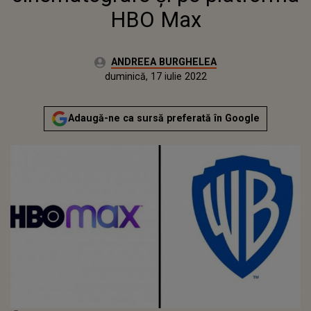
HBO Max
Autor:
ANDREEA BURGHELEA
Publicat:
vineri, 4 decembrie 2020
Actualizat:
duminică, 17 iulie 2022
Adaugă-ne ca sursă preferată în Google