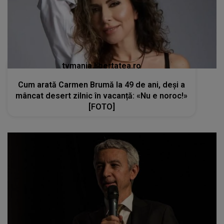
tvmania.libertatea.ro
Cum arată Carmen Brumă la 49 de ani, deși a
mâncat desert zilnic în vacanță: «Nu e noroc!»
[FOTO]