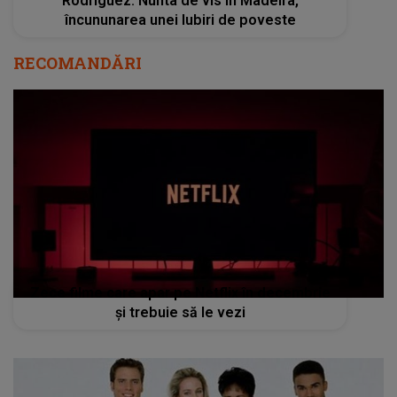
Rodriguez: Nunta de vis în Madeira,
încununarea unei Iubiri de poveste
RECOMANDĂRI
Zece filme care apar pe Netflix în decembrie
şi trebuie să le vezi