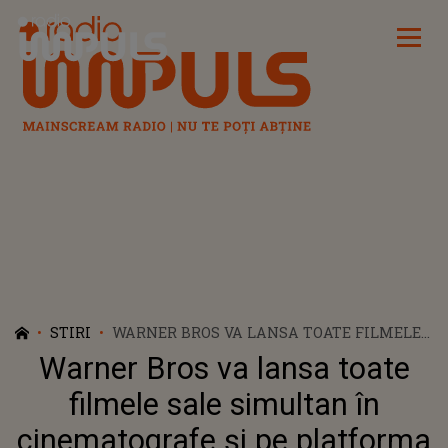
Radio Impuls
STIRI
WARNER BROS VA LANSA TOATE FILMELE
SALE SIMULTAN ÎN CINEMATOGRAFE ŞI PE
Warner Bros va lansa toate
PLATFORMA HBO MAX
filmele sale simultan în
cinematografe şi pe platforma