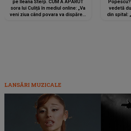
pe Ileana Sterp. CUM A APĂRUT
Popescu?
sora lui Culiță în mediul online: „Va
vedetă du
veni ziua când povara va dispărea,
din spital:
iar lacrimile...”
LANSĂRI MUZICALE