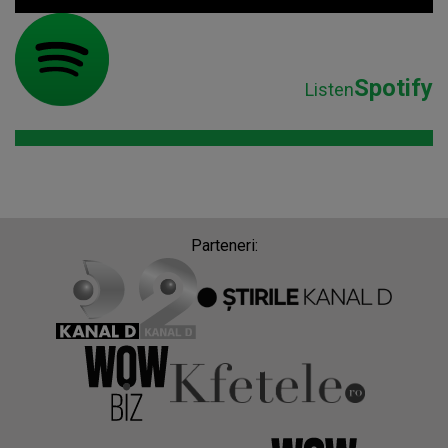
Spotify
Listen
Parteneri: