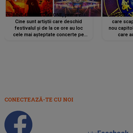
LINE-UP UNTOLD ONE, prima zi.
HOROSCOP 
Cine sunt artiștii care deschid
care scap
festivalul și de la ce ore au loc
nou capitol
cele mai așteptate concerte pe
care a
scena principală?
perioadă 
CONECTEAZĂ-TE CU NOI