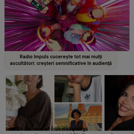
Radio Impuls cucerește tot mai mulți
ascultători: creșteri semnificative în audiență
MESAJUL care a făcut-o să plângă
CE SE Î