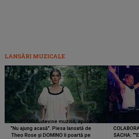
LANSĂRI MUZICALE
Când DORUL devine muzică, apare
Armin 
"Nu ajung acasă". Piesa lansată de
COLABORAR
Theo Rose și DOMINO îi poartă pe
SACHA: ""E