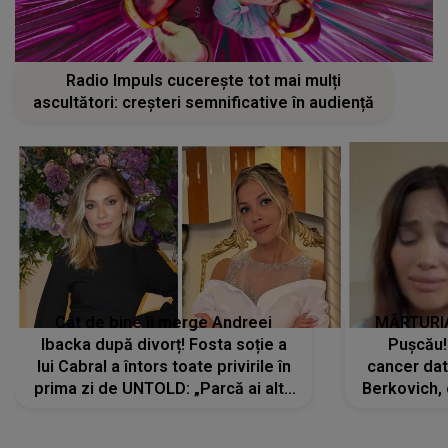
Radio Impuls cucerește tot mai mulți
ascultători: creșteri semnificative în audiență
Cât de bine îi merge Andreei
MĂRTURIA
Ibacka după divorț! Fosta soție a
Pușcău!
lui Cabral a întors toate privirile în
cancer dato
prima zi de UNTOLD: „Parcă ai altă
Berkovich, 
strălucire, emani putere,
accident ru
încredere, siguranță...”
Dacă nu 