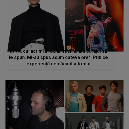
INNA, cu lacrimi în ochi: "Nici nu am curajul să
le spun. Mi-au spus acum câteva ore". Prin ce
experiență neplăcută a trecut