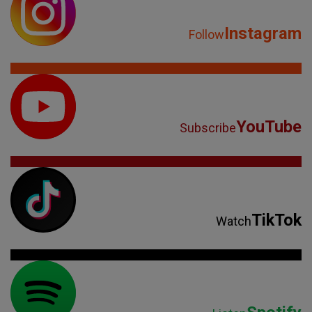
Instagram
Follow
YouTube
Subscribe
TikTok
Watch