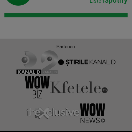
Spotify
Listen
Parteneri: