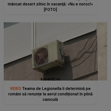
mâncat desert zilnic în vacanță: «Nu e noroc!»
[FOTO]
kanald2.ro
VIDEO
Teama de Legionella îi determină pe
români să renunțe la aerul condiționat în plină
caniculă