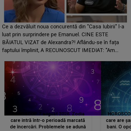
Ce a dezvăluit noua concurentă din "Casa Iubirii" l-a
luat prin surprindere pe Emanuel. CINE ESTE
BĂIATUL VIZAT de Alexandra?! Aflându-se în fața
faptului împlinit, A RECUNOSCUT IMEDIAT: "Am
avut..."
HOROSCOP 7 august 2026. Zodia
HOROSCOP 
care intră într-o perioadă marcată
care are șa
de încercări. Problemele se adună
bani. O opo