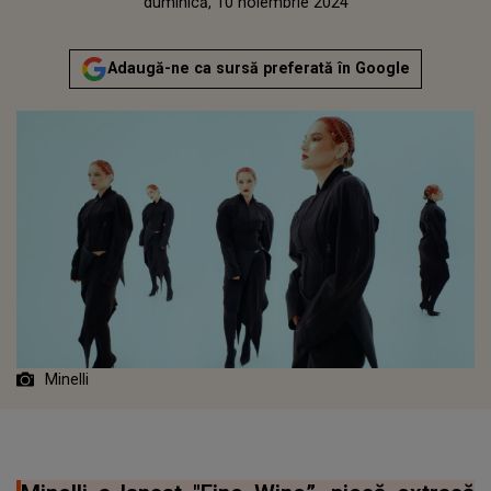
Publicat:
duminică, 10 noiembrie 2024
Adaugă-ne ca sursă preferată în Google
Minelli