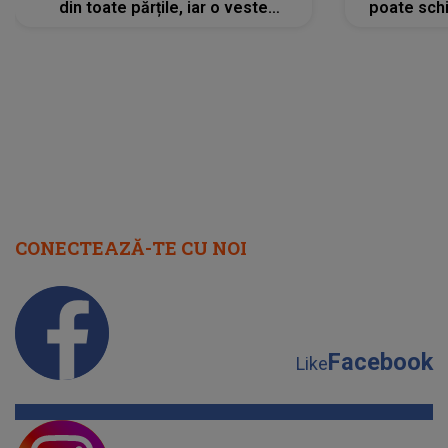
din toate părțile, iar o veste
poate schi
neașteptată îi dă planurile peste
la
cap
CONECTEAZĂ-TE CU NOI
Facebook
Like