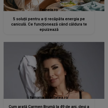
femeia.ro
5 soluții pentru a-ți recăpăta energia pe
caniculă. Ce funcționează când căldura te
epuizează
tvmania.libertatea.ro
Cum arată Carmen Brumă la 49 de ani, deși a