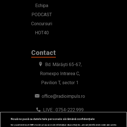
Echipa
PODCAST
Concursuri
HOT40
Contact
Bd. Mărăști 65-67,
Romexpo Intrarea C,
Pavilion T, sector 1
office@radioimpuls.ro
LIVE : 0754-222.999
WhatsApp: 0754-222.999
Nouă ne pasă ca datele tale personale să rămână confidențiale
Noi și partenerii noștri
589
stocăm și/sau accesăm informații pe dispozitivul dvs., precum identificatorii cookie unici pentru