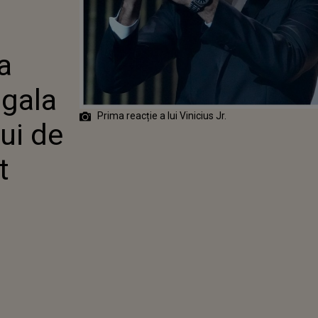
NULUI DUPA
RNĂRII
 DE AUR 2024:
PREGĂTIŢI"
a
 gala
Prima reacție a lui Vinicius Jr.
ui de
t