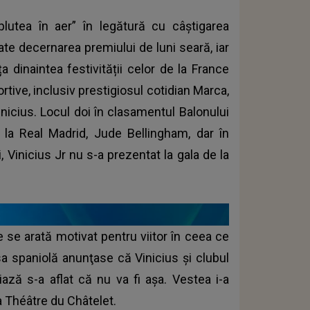
lutea în aer” în legătură cu câștigarea
ate decernarea premiului de luni seară, iar
a dinaintea festivității celor de la France
rtive, inclusiv prestigiosul cotidian Marca,
inicius. Locul doi în clasamentul Balonului
 la Real Madrid, Jude Bellingham, dar în
i, Vinicius Jr nu s-a prezentat la gala de la
e se arată motivat pentru viitor în ceea ce
sa spaniolă anunţase că Vinicius şi clubul
ază s-a aflat că nu va fi aşa. Vestea i-a
a Théâtre du Châtelet.