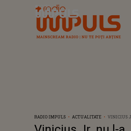
Radio Impuls
RADIO IMPULS
ACTUALITATE
VINICIUS J
FELICITAT 
Vinicius Jr. nu l-a
REACȚIA N