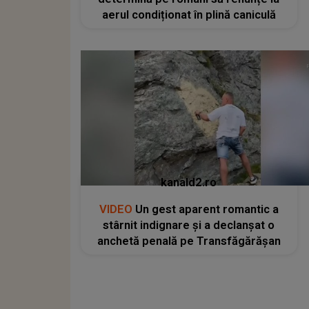
aerul condiționat în plină caniculă
kanald2.ro
VIDEO
Un gest aparent romantic a
stârnit indignare și a declanșat o
anchetă penală pe Transfăgărășan