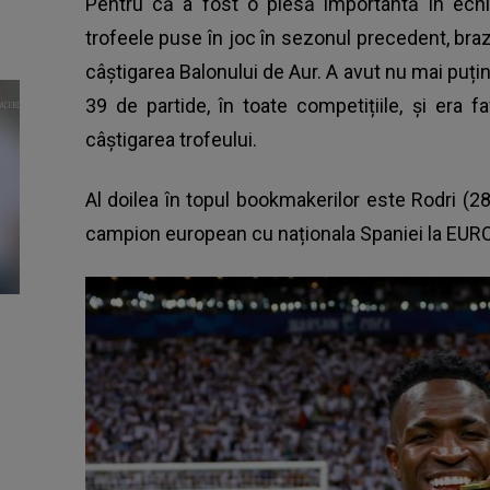
Pentru că a fost o piesă importantă în echi
trofeele puse în joc în sezonul precedent, braz
câștigarea Balonului de Aur. A avut nu mai puțin
39 de partide, în toate competițiile, și era f
câștigarea trofeului.
Al doilea în topul bookmakerilor este Rodri (28
campion european cu naționala Spaniei la EUR