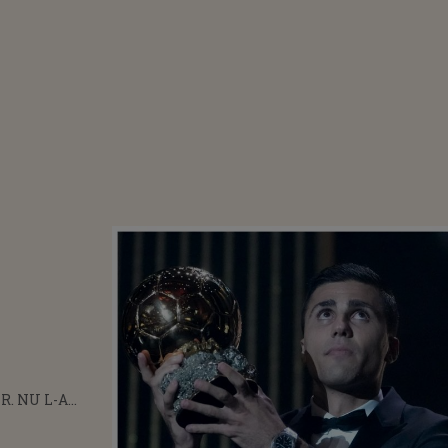
R. NU L-A
PE RODRI.
ERVOASĂ A