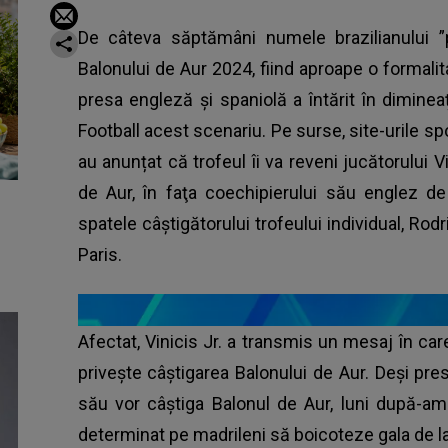
De câteva săptămâni numele brazilianului ”p
Balonului de Aur 2024, fiind aproape o formalit
presa engleză și spaniolă a întărit în dimineaț
Football acest scenariu. Pe surse, site-urile spo
au anunțat că trofeul îi va reveni jucătorului V
de Aur, în faţa coechipierului său englez de
spatele câştigătorului trofeului individual, Rodr
Paris.
Afectat, Vinicis Jr. a transmis un mesaj în car
privește câștigarea Balonului de Aur. Deşi pre
său vor câştiga Balonul de Aur, luni după-ami
determinat pe madrileni să boicoteze gala de l