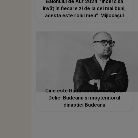
Balonului de Aur 2024: "Încerc să
învăț în fiecare zi de la cei mai buni,
acesta este rolul meu". Mijlocaşul
spaniol a izbucnit în lacrimi
Cine este Radu Ioan Budeanu, fiul
Deliei Budeanu și moștenitorul
dinastiei Budeanu