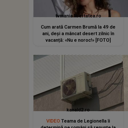
tvmania.libertatea.ro
Cum arată Carmen Brumă la 49 de
ani, deși a mâncat desert zilnic în
vacanță: «Nu e noroc!» [FOTO]
kanald2.ro
VIDEO
Teama de Legionella îi
determină pe români să renunțe la