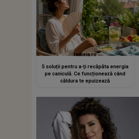
femeia.ro
5 soluții pentru a-ți recăpăta energia
pe caniculă. Ce funcționează când
căldura te epuizează