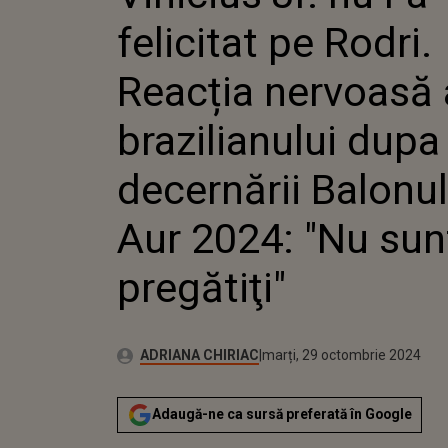
BRAZILIA
felicitat pe Rodri.
GALA DECE
BALONULUI
"NU SUNT 
Reacția nervoasă 
brazilianului dupa
decernării Balonul
Aur 2024: "Nu sun
pregătiţi"
Publicat:
Autor:
marți, 29 octombrie 2024
Actualizat:
ADRIANA CHIRIAC
marți, 29 octombrie 2024
Adaugă-ne ca sursă preferată în Google