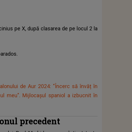
cinius pe X, după clasarea de pe locul 2 la
parados.
alonului de Aur 2024: "Încerc să învăț în
lul meu". Mijlocaşul spaniol a izbucnit în
zonul precedent