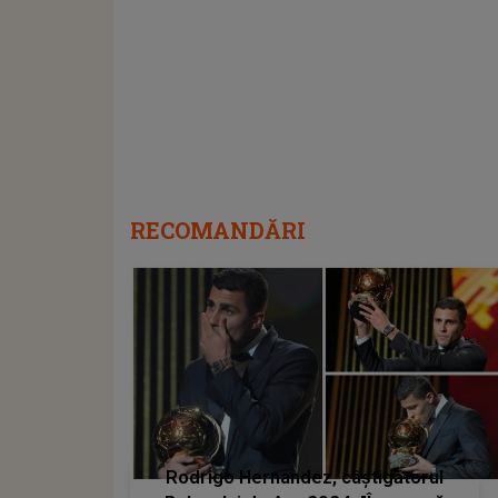
RECOMANDĂRI
Rodrigo Hernandez, câștigătorul