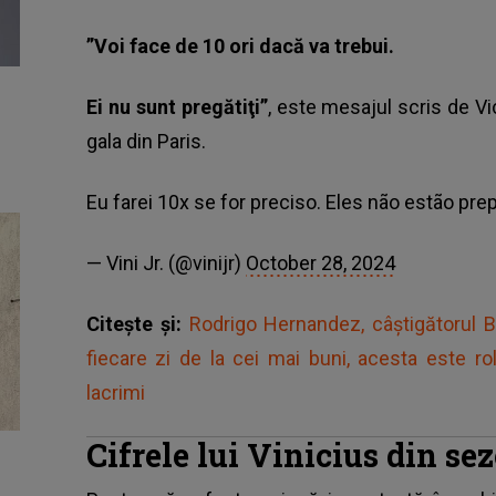
”Voi face de 10 ori dacă va trebui.
Ei nu sunt pregătiţi”
, este mesajul scris de Vi
gala din Paris.
Eu farei 10x se for preciso. Eles não estão pre
— Vini Jr. (@vinijr)
October 28, 2024
Citește și:
Rodrigo Hernandez, câștigătorul B
fiecare zi de la cei mai buni, acesta este ro
lacrimi
Cifrele lui Vinicius din se