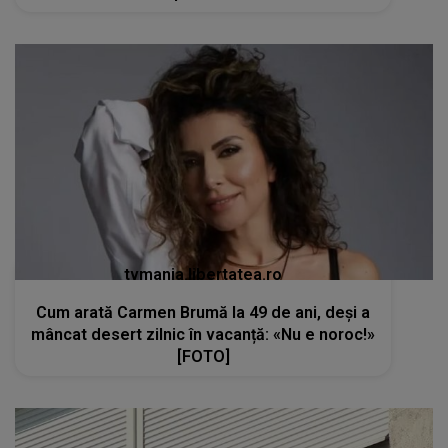
tvmania.libertatea.ro
Cum arată Carmen Brumă la 49 de ani, deși a
mâncat desert zilnic în vacanță: «Nu e noroc!»
[FOTO]