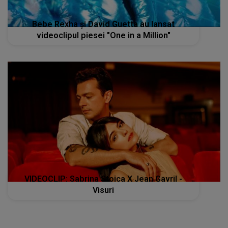
Bebe Rexha și David Guetta au lansat
videoclipul piesei "One in a Million"
VIDEOCLIP: Sabrina Stoica X Jean Gavril -
Visuri