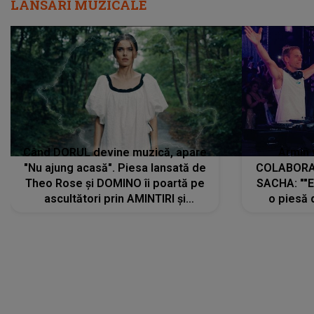
LANSĂRI MUZICALE
Când DORUL devine muzică, apare
Armin 
"Nu ajung acasă". Piesa lansată de
COLABORAR
Theo Rose și DOMINO îi poartă pe
SACHA: ""E
ascultători prin AMINTIRI și
o piesă 
REGĂSIRI, iar drumul emoțiilor
imediat pre
trece prin sufletul publicului:
cu mine șt
"Pentru toți cei care au plecat
păstrăm do
departe ca să le fie mai bine"