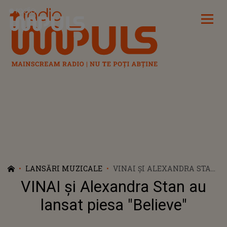
Radio Impuls
LANSĂRI MUZICALE
VINAI ȘI ALEXANDRA STAN
AU LANSAT PIESA
VINAI și Alexandra Stan au
"BELIEVE"
lansat piesa "Believe"