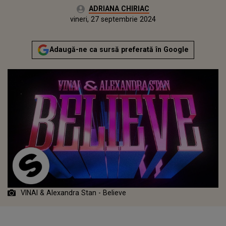
Autor:
ADRIANA CHIRIAC
Publicat:
miercuri, 27 septembrie 2023
Actualizat:
vineri, 27 septembrie 2024
Adaugă-ne ca sursă preferată în Google
VINAI & Alexandra Stan - Believe