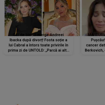
Cât de bine îi merge Andreei
MĂRTURIA
Ibacka după divorț! Fosta soție a
Pușcău!
lui Cabral a întors toate privirile în
cancer dato
prima zi de UNTOLD: „Parcă ai altă
Berkovich, 
strălucire, emani putere,
accident ru
încredere, siguranță...”
Dacă nu 