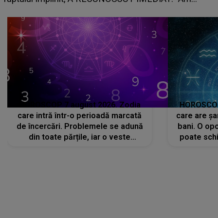
avut..."
HOROSCOP 7 august 2026. Zodia
HOROSCOP 
care intră într-o perioadă marcată
care are șa
de încercări. Problemele se adună
bani. O opo
din toate părțile, iar o veste
poate schi
neașteptată îi dă planurile peste
la
cap