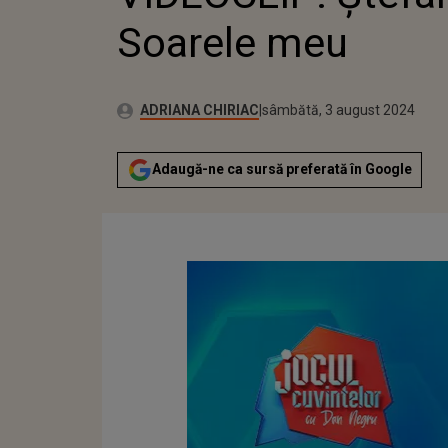
Soarele meu
Publicat:
Autor:
joi, 3 august 2023
Actualizat:
ADRIANA CHIRIAC
sâmbătă, 3 august 2024
Adaugă-ne ca sursă preferată în Google