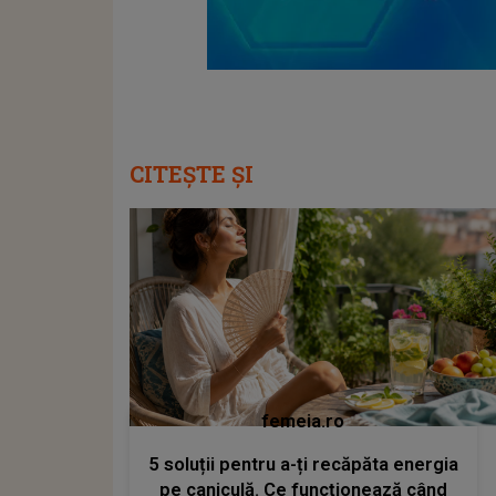
CITEȘTE ȘI
femeia.ro
5 soluții pentru a-ți recăpăta energia
pe caniculă. Ce funcționează când