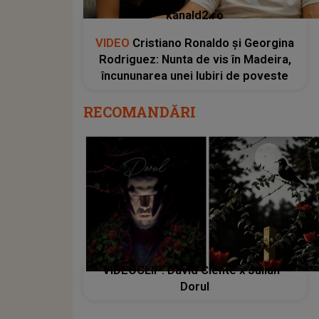
kanald2.ro
VIDEO
Cristiano Ronaldo și Georgina
Rodriguez: Nunta de vis în Madeira,
încununarea unei Iubiri de poveste
RECOMANDĂRI
VIDEOCLIP: David Ciente x Julian -
Dorul