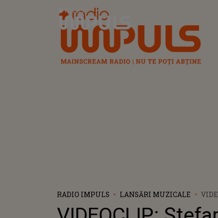
Radio Impuls
RADIO IMPULS
LANSĂRI MUZICALE
VIDE
ȘTEF
VIDEOCLIP: Ștefan
SOA