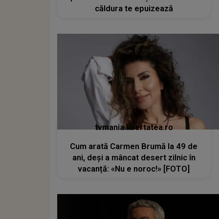
căldura te epuizează
tvmania.libertatea.ro
Cum arată Carmen Brumă la 49 de
ani, deși a mâncat desert zilnic în
vacanță: «Nu e noroc!» [FOTO]