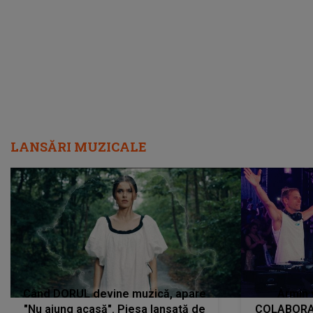
încredere, siguranță...”
Dacă nu 
LANSĂRI MUZICALE
Când DORUL devine muzică, apare
Armin 
"Nu ajung acasă". Piesa lansată de
COLABORAR