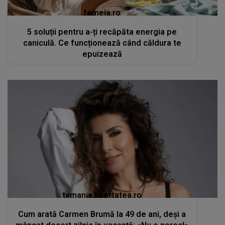
femeia.ro
5 soluții pentru a-ți recăpăta energia pe
caniculă. Ce funcționează când căldura te
epuizează
tvmania.libertatea.ro
Cum arată Carmen Brumă la 49 de ani, deși a