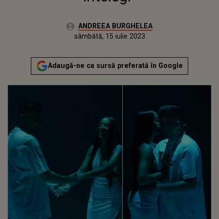
Autor:
ANDREEA BURGHELEA
Publicat:
vineri, 15 iulie 2022
Actualizat:
sâmbătă, 15 iulie 2023
Adaugă-ne ca sursă preferată în Google