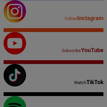
Instagram
Follow
YouTube
Subscribe
TikTok
Watch