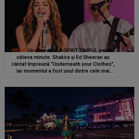
VIDEO
Un duet care A OPRIT TIMPUL pentru
câteva minute. Shakira și Ed Sheeran au
cântat împreună "Underneath your Clothes",
iar momentul a fost unul dintre cele mai
apreciate: "Lucrăm foarte bine împreună, ne
înțelegem unul pe celălalt"