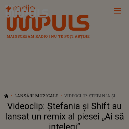
Radio Impuls
LANSĂRI MUZICALE
VIDEOCLIP: ȘTEFANIA ȘI
SHIFT AU LANSAT UN
Videoclip: Ștefania și Shift au
REMIX AL PIESEI „AI SĂ
INTELEGI”
lansat un remix al piesei „Ai să
intelegi”