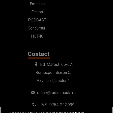
Emisiuni
Echipa
PODCAST
Concursuri
HOT40
Contact
Bd. Mărăști 65-67,
Romexpo Intrarea C,
Pavilion T, sector 1
office@radioimpuls.ro
LIVE : 0754-222.999
WhatsApp: 0754-222.999
Nouă ne pasă ca datele tale personale să rămână confidențiale