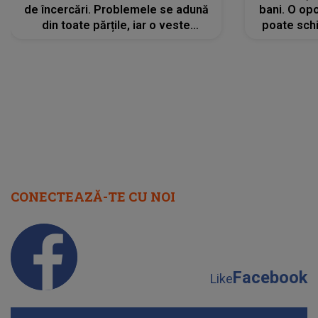
de încercări. Problemele se adună
bani. O opo
din toate părțile, iar o veste
poate schi
neașteptată îi dă planurile peste
la
cap
CONECTEAZĂ-TE CU NOI
Facebook
Like