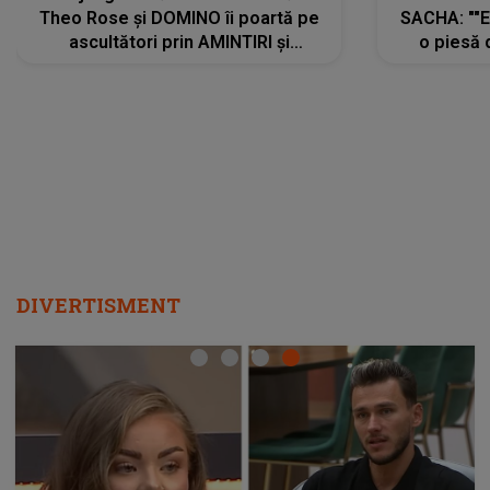
Theo Rose și DOMINO îi poartă pe
SACHA: ""E
ascultători prin AMINTIRI și
o piesă 
REGĂSIRI, iar drumul emoțiilor
imediat pre
trece prin sufletul publicului:
cu mine șt
"Pentru toți cei care au plecat
păstrăm do
departe ca să le fie mai bine"
DIVERTISMENT