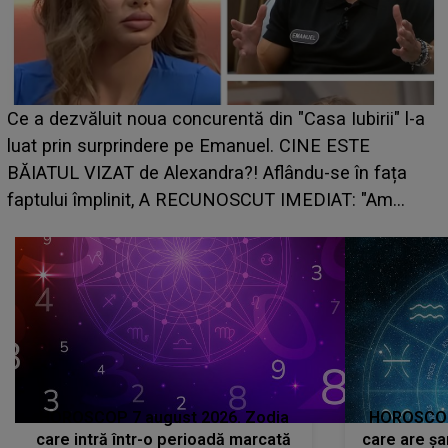
Ce a dezvăluit noua concurentă din "Casa Iubirii" l-a
luat prin surprindere pe Emanuel. CINE ESTE
BĂIATUL VIZAT de Alexandra?! Aflându-se în fața
faptului împlinit, A RECUNOSCUT IMEDIAT: "Am
avut..."
HOROSCOP 7 august 2026. Zodia
HOROSCOP 
care intră într-o perioadă marcată
care are șa