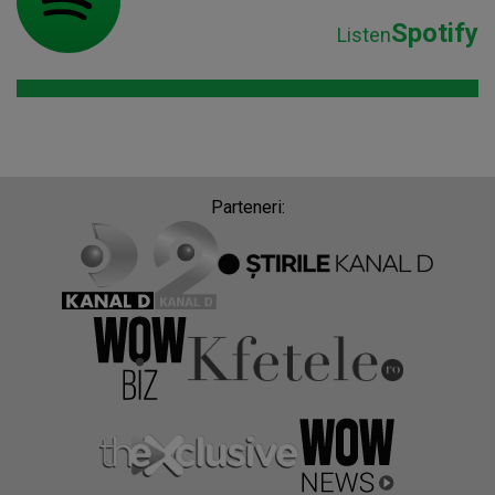
Spotify
Listen
Parteneri: