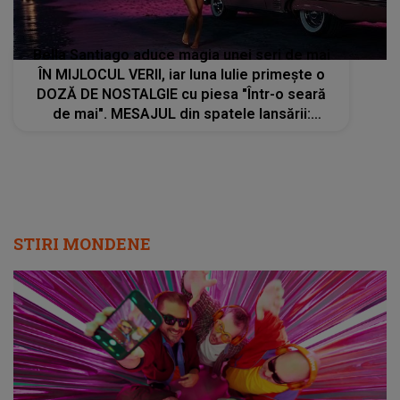
Bella Santiago aduce magia unei seri de mai
ÎN MIJLOCUL VERII, iar luna Iulie primește o
DOZĂ DE NOSTALGIE cu piesa "Într-o seară
de mai". MESAJUL din spatele lansării:
"Amintirile care rămân cu tine mult timp după
ce se termină melodia"
STIRI MONDENE