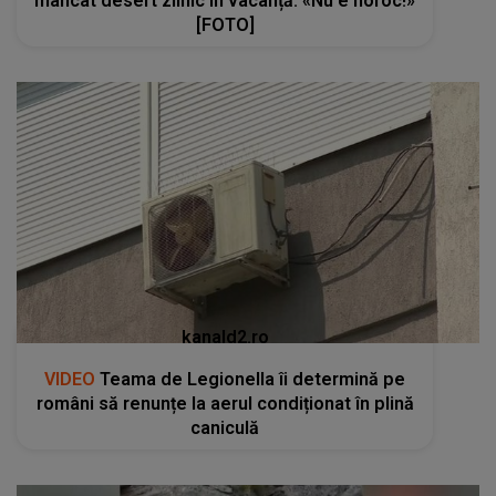
mâncat desert zilnic în vacanță: «Nu e noroc!»
[FOTO]
kanald2.ro
VIDEO
Teama de Legionella îi determină pe
români să renunțe la aerul condiționat în plină
caniculă