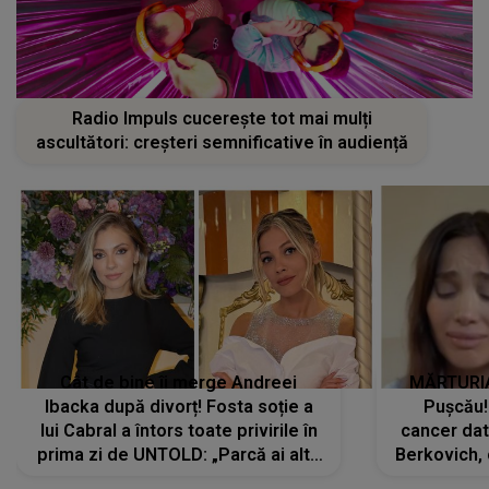
Radio Impuls cucerește tot mai mulți
ascultători: creșteri semnificative în audiență
Cât de bine îi merge Andreei
MĂRTURIA
Ibacka după divorț! Fosta soție a
Pușcău!
lui Cabral a întors toate privirile în
cancer dato
prima zi de UNTOLD: „Parcă ai altă
Berkovich, 
strălucire, emani putere,
accident ru