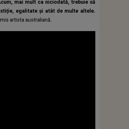
Acum, mai mult ca niciodată, trebuie să
tiție, egalitate și atât de multe altele.
smis artista australiană.