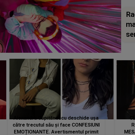
Ra
ma
se
Alexandra Căpitănescu deschide ușa
CE
către trecutul său și face CONFESIUNI
R
EMOȚIONANTE. Avertismentul primit
MES