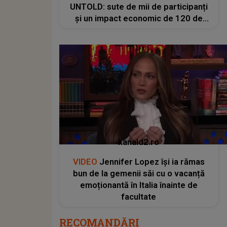
UNTOLD: sute de mii de participanți
și un impact economic de 120 de
milioane de euro
kanald2.ro
VIDEO
Jennifer Lopez își ia rămas
bun de la gemenii săi cu o vacanță
emoționantă în Italia înainte de
facultate
RECOMANDĂRI