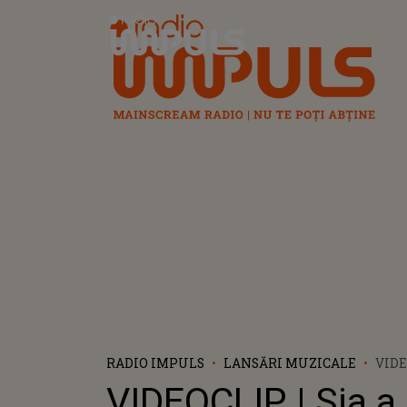
Radio Impuls
RADIO IMPULS
LANSĂRI MUZICALE
VIDEOCL
„COU
VIDEOCLIP | Sia a