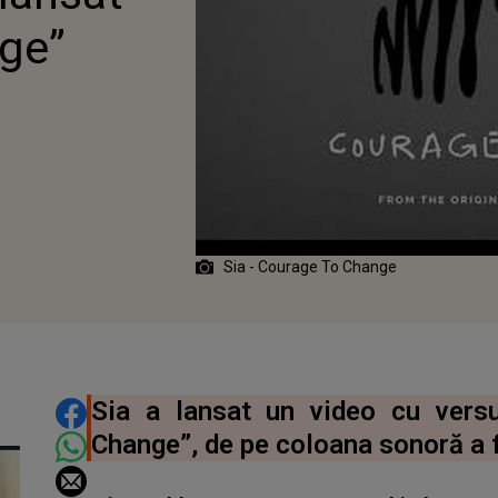
ge”
1
Sia - Courage To Change
DISTRIBUIE ARTICOLUL
Sia a lansat un video cu vers
Change”, de pe coloana sonoră a 