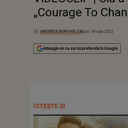
„Courage To Chan
Publicat:
Autor:
miercuri, 13 ianuarie 202
Actualizat:
ANDREEA BURGHELEA
luni, 18 iulie 2022
Adaugă-ne ca sursă preferată în Google
CITEȘTE ȘI