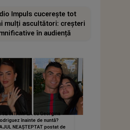
dio Impuls cucerește tot
i mulți ascultători: creșteri
mnificative în audiență
 SE ÎNTÂMPLĂ cu Georgina
odriguez înainte de nuntă?
AJUL NEAȘTEPTAT postat de