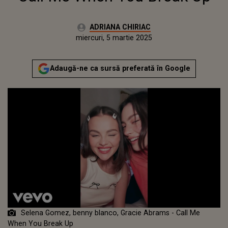
Autor:
ADRIANA CHIRIAC
Publicat:
miercuri, 5 martie 2025
Actualizat:
miercuri, 5 martie 2025
Adaugă-ne ca sursă preferată în Google
Selena Gomez, benny blanco, Gracie Abrams - Call Me
When You Break Up