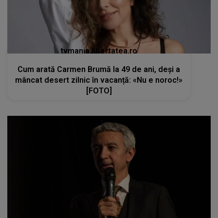
tvmania.libertatea.ro
Cum arată Carmen Brumă la 49 de ani, deși a
mâncat desert zilnic în vacanță: «Nu e noroc!»
[FOTO]