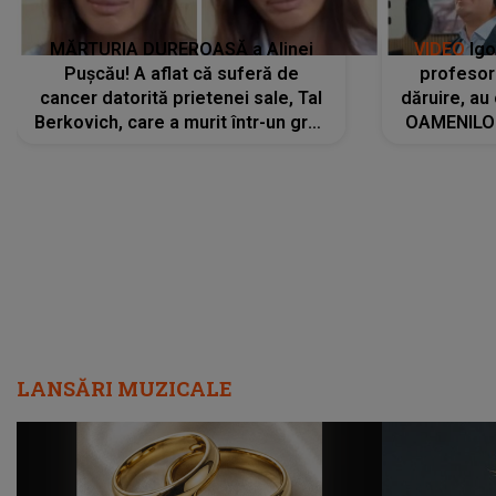
MĂRTURIA DUREROASĂ a Alinei
VIDEO
Igo
Pușcău! A aflat că suferă de
profesori
cancer datorită prietenei sale, Tal
dăruire, au
Berkovich, care a murit într-un grav
OAMENILOR
accident rutier: „Mi-a salvat viața.
despre
Dacă nu era ea, nici eu nu mai
amprente 
eram...”
ELEVILOR,
anilor: "
LANSĂRI MUZICALE