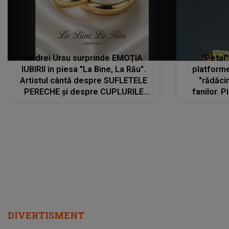
Andrei Ursu surprinde EMOȚIA
"Petal"
IUBIRII în piesa "La Bine, La Rău".
platforme
Artistul cântă despre SUFLETELE
"rădăci
PERECHE și despre CUPLURILE
fanilor. 
care aleg să meargă împreună pe
Arian
același drum, INDIFERENT DE CE LE
ascultă
REZERVĂ VIAȚA
DIVERTISMENT