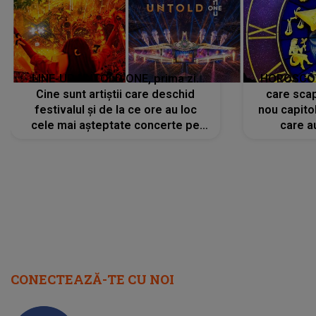
LINE-UP UNTOLD ONE, prima zi.
HOROSCOP 
Cine sunt artiștii care deschid
care scap
festivalul și de la ce ore au loc
nou capitol
cele mai așteptate concerte pe
care a
scena principală?
perioadă 
CONECTEAZĂ-TE CU NOI