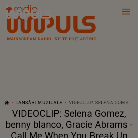
Radio Impuls
LANSĂRI MUZICALE
VIDEOCLIP: SELENA GOMEZ,
BENNY BLANCO, GRACIE
VIDEOCLIP: Selena Gomez,
ABRAMS - CALL ME WHEN
YOU BREAK UP
benny blanco, Gracie Abrams -
Call Me When You Break Up