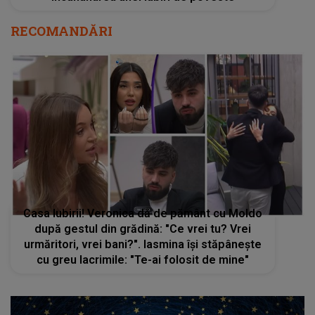
RECOMANDĂRI
Casa Iubirii! Veronica dă de pământ cu Moldo
după gestul din grădină: "Ce vrei tu? Vrei
urmăritori, vrei bani?". Iasmina își stăpânește
cu greu lacrimile: "Te-ai folosit de mine"