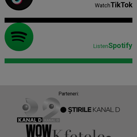
TikTok
Watch
Spotify
Listen
Parteneri: