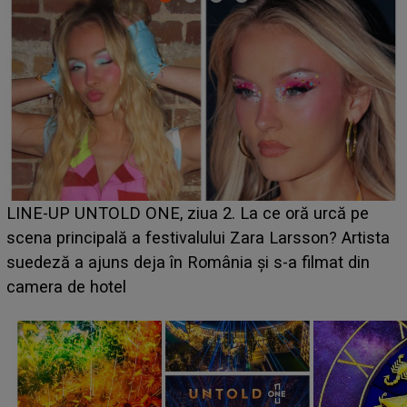
Ce a dezvăluit noua concurentă din 
 ce oră urcă pe
luat prin surprindere pe Emanuel.
ara Larsson? Artista
BĂIATUL VIZAT de Alexandra?! Aflâ
și s-a filmat din
faptului împlinit, A RECUNOSCUT 
avut..."