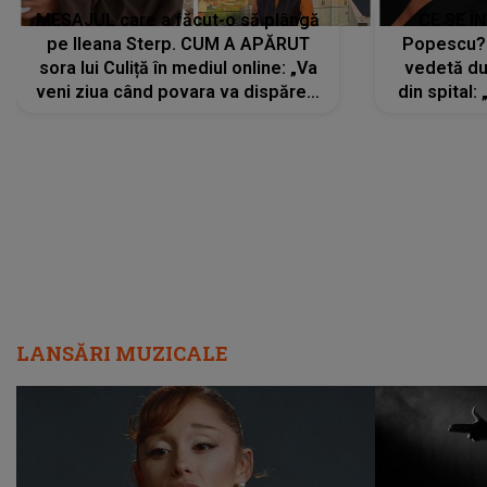
MESAJUL care a făcut-o să plângă
CE SE Î
pe Ileana Sterp. CUM A APĂRUT
Popescu?
sora lui Culiță în mediul online: „Va
vedetă du
veni ziua când povara va dispărea,
din spital:
iar lacrimile...”
LANSĂRI MUZICALE