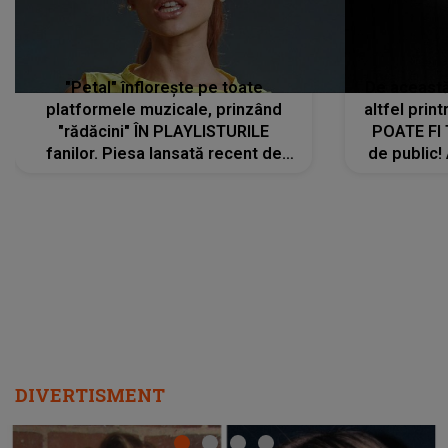
"Petal" înflorește pe toate
De această 
platformele muzicale, prinzând
altfel prin
"rădăcini" ÎN PLAYLISTURILE
POATE FI
fanilor. Piesa lansată recent de
de public!
Ariana Grande îi face pe
a lansat V
ascultători SĂ O ASCULTE PE
REPEAT
DIVERTISMENT