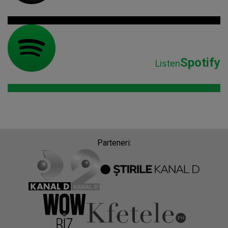
Spotify
Listen
Parteneri: