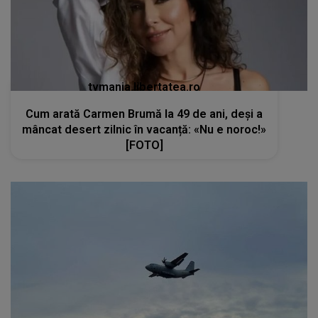
tvmania.libertatea.ro
Cum arată Carmen Brumă la 49 de ani, deși a
mâncat desert zilnic în vacanță: «Nu e noroc!»
[FOTO]