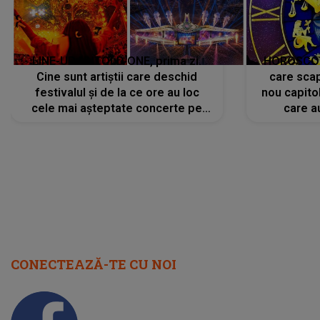
LINE-UP UNTOLD ONE, prima zi.
HOROSCOP 
Cine sunt artiștii care deschid
care scap
festivalul și de la ce ore au loc
nou capitol
cele mai așteptate concerte pe
care a
scena principală?
perioadă 
CONECTEAZĂ-TE CU NOI