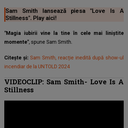
Sam Smith lansează piesa "Love Is A
Stillness". Play aici!
"Magia iubirii vine la tine în cele mai liniștite
momente"
, spune
Sam Smith
.
Citește și:
Sam Smith, reacție inedită după show-ul
incendiar de la UNTOLD 2024
VIDEOCLIP: Sam Smith- Love Is A
Stillness