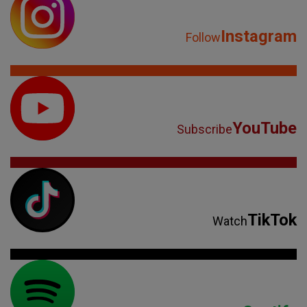
Instagram
Follow
YouTube
Subscribe
TikTok
Watch