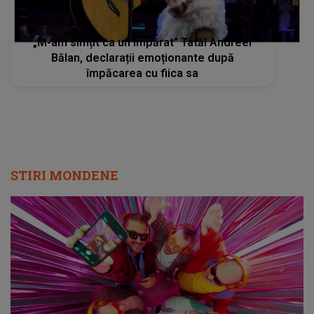
„M-am simțit ca un împărat” Tatăl Andreei
Bălan, declarații emoționante după
împăcarea cu fiica sa
STIRI MONDENE