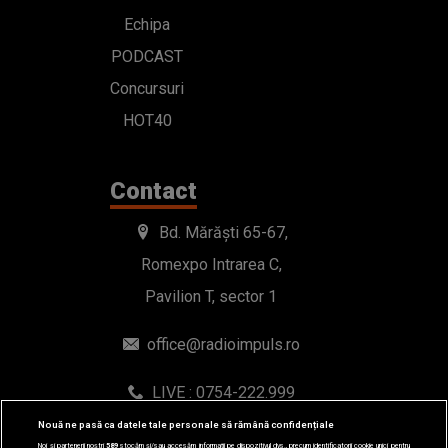
Echipa
PODCAST
Concursuri
HOT40
Contact
Bd. Mărăști 65-67,
Romexpo Intrarea C,
Pavilion T, sector 1
office@radioimpuls.ro
LIVE : 0754-222.999
WhatsApp: 0754-222.999
Nouă ne pasă ca datele tale personale să rămână confidențiale
Noi și partenerii noștri
589
stocăm și/sau accesăm informații pe dispozitivul dvs., precum identificatorii cookie unici pentru