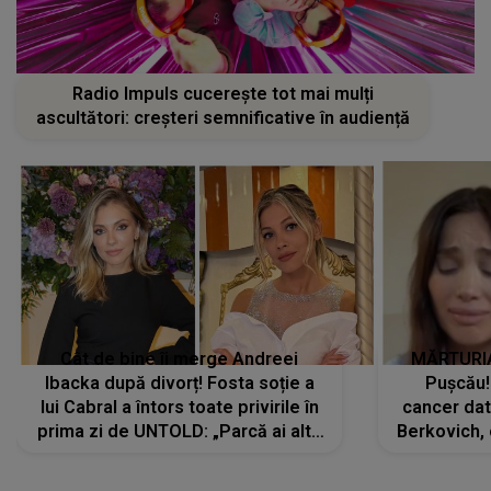
Radio Impuls cucerește tot mai mulți
ascultători: creșteri semnificative în audiență
Cât de bine îi merge Andreei
MĂRTURIA
Ibacka după divorț! Fosta soție a
Pușcău!
lui Cabral a întors toate privirile în
cancer dato
prima zi de UNTOLD: „Parcă ai altă
Berkovich, 
strălucire, emani putere,
accident ru
încredere, siguranță...”
Dacă nu 