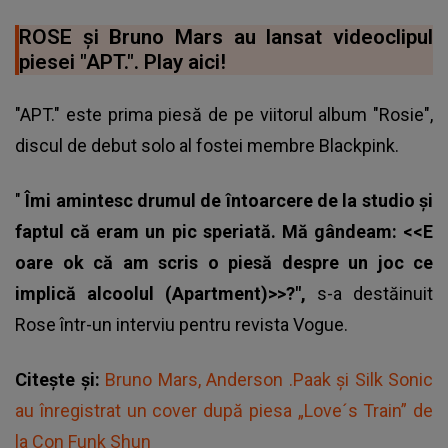
ROSE și Bruno Mars au lansat videoclipul
piesei "APT.". Play aici!
"APT." este prima piesă de pe viitorul album "Rosie",
discul de debut solo al fostei membre Blackpink.
"
Îmi amintesc drumul de întoarcere de la studio și
faptul că eram un pic speriată. Mă gândeam: <<E
oare ok că am scris o piesă despre un joc ce
implică alcoolul (Apartment)>>?",
s-a destăinuit
Rose într-un interviu pentru revista Vogue.
Citește și:
Bruno Mars, Anderson .Paak și Silk Sonic
au înregistrat un cover după piesa „Love´s Train” de
la Con Funk Shun