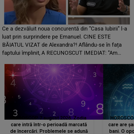
Ce a dezvăluit noua concurentă din "Casa Iubirii" l-a
luat prin surprindere pe Emanuel. CINE ESTE
BĂIATUL VIZAT de Alexandra?! Aflându-se în fața
faptului împlinit, A RECUNOSCUT IMEDIAT: "Am
avut..."
HOROSCOP 7 august 2026. Zodia
HOROSCOP 
care intră într-o perioadă marcată
care are șa
de încercări. Problemele se adună
bani. O opo