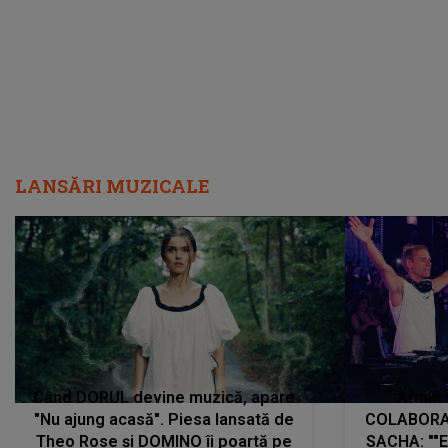
LANSĂRI MUZICALE
Când DORUL devine muzică, apare
Armin 
"Nu ajung acasă". Piesa lansată de
COLABORAR
Theo Rose și DOMINO îi poartă pe
SACHA: ""E