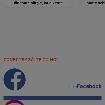
din toate părțile, iar o veste
poate schi
neașteptată îi dă planurile peste
la
cap
CONECTEAZĂ-TE CU NOI
Facebook
Like