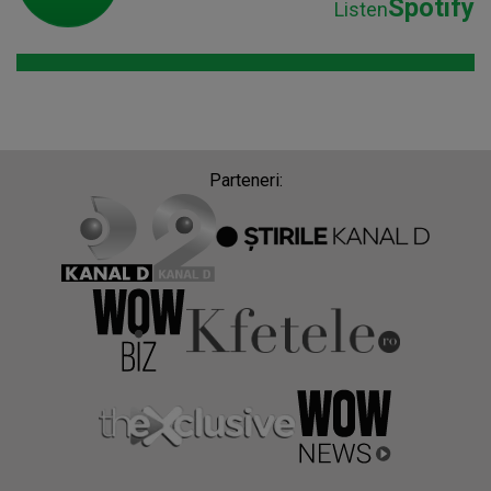
Spotify
Listen
Parteneri: