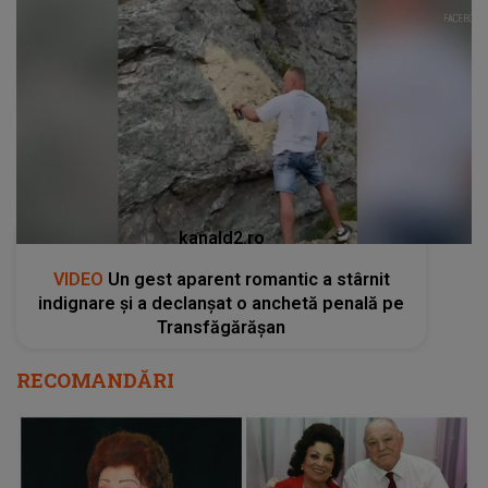
kanald2.ro
VIDEO
Un gest aparent romantic a stârnit
indignare și a declanșat o anchetă penală pe
Transfăgărășan
RECOMANDĂRI