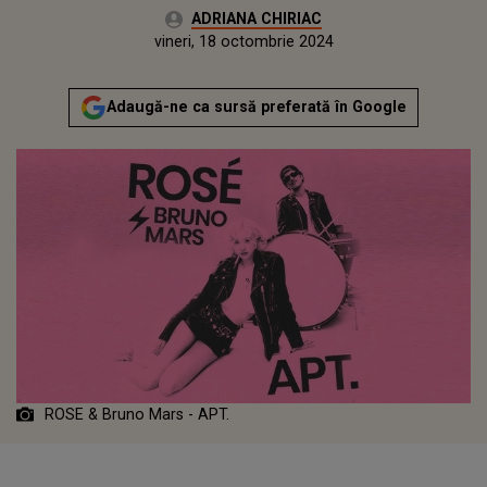
Autor:
ADRIANA CHIRIAC
Publicat:
vineri, 18 octombrie 2024
Actualizat:
vineri, 18 octombrie 2024
Adaugă-ne ca sursă preferată în Google
ROSE & Bruno Mars - APT.