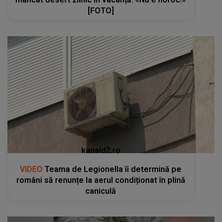
[FOTO]
kanald2.ro
VIDEO
Teama de Legionella îi determină pe
români să renunțe la aerul condiționat în plină
caniculă