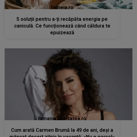
femeia.ro
5 soluții pentru a-ți recăpăta energia pe
caniculă. Ce funcționează când căldura te
epuizează
tvmania.libertatea.ro
Cum arată Carmen Brumă la 49 de ani, deși a
mâncat desert zilnic în vacanță: «Nu e noroc!»