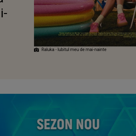
NTE
i-
Raluka - Iubitul meu de mai-nainte