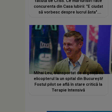
făcută de Criss. Ce mărturisiri face
concurenta din Casa Iubirii: "E ciudat
să vorbesc despre lucrul ăsta".
Nimeni nu se aștepta la asta din
partea ei. Ce a făcut-o să
recunoască: "Mi-a ajuns"
Mihai Leu, transportat de urgență cu
elicopterul la un spital din București!
Fostul pilot se află în stare critică la
Terapie Intensivă