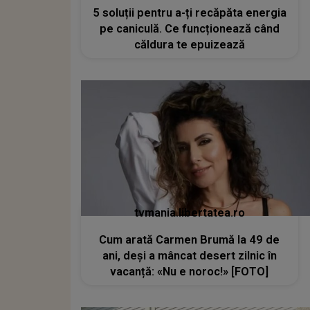
5 soluții pentru a-ți recăpăta energia
pe caniculă. Ce funcționează când
căldura te epuizează
tvmania.libertatea.ro
Cum arată Carmen Brumă la 49 de
ani, deși a mâncat desert zilnic în
vacanță: «Nu e noroc!» [FOTO]