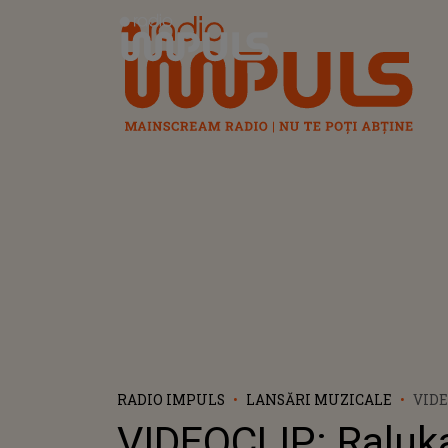
Radio Impuls
RADIO IMPULS
LANSĂRI MUZICALE
VIDE
RALU
VIDEOCLIP: Raluka
MEU 