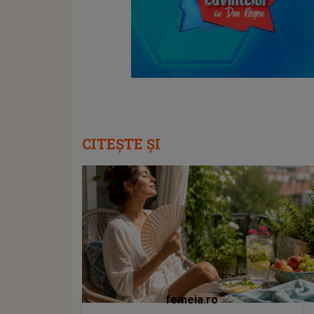
CITEȘTE ȘI
femeia.ro