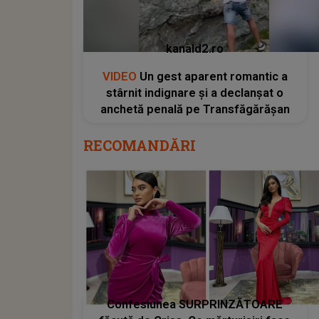
kanald2.ro
VIDEO
Un gest aparent romantic a
stârnit indignare și a declanșat o
anchetă penală pe Transfăgărășan
RECOMANDĂRI
Confesiunea SURPRINZĂTOARE