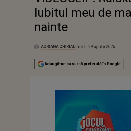
NAI
Iubitul meu de ma
nainte
Publicat:
Autor:
marți, 29 aprilie 2025
Actualizat:
ADRIANA CHIRIAC
marți, 29 aprilie 2025
Adaugă-ne ca sursă preferată în Google