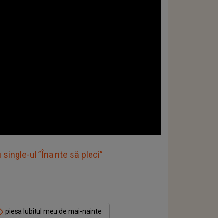
 single-ul ”Înainte să pleci”
piesa Iubitul meu de mai-nainte