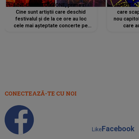
LINE-UP UNTOLD ONE, prima zi.
HOROSCOP 
Cine sunt artiștii care deschid
care scap
festivalul și de la ce ore au loc
nou capitol
cele mai așteptate concerte pe
care a
scena principală?
perioadă 
CONECTEAZĂ-TE CU NOI
Facebook
Like