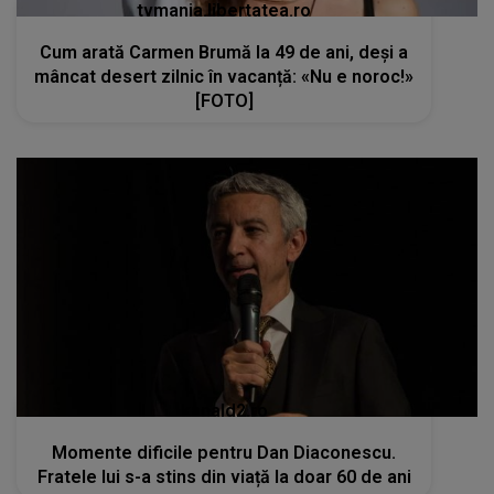
tvmania.libertatea.ro
Cum arată Carmen Brumă la 49 de ani, deși a
mâncat desert zilnic în vacanță: «Nu e noroc!»
[FOTO]
kanald2.ro
Momente dificile pentru Dan Diaconescu.
Fratele lui s-a stins din viață la doar 60 de ani