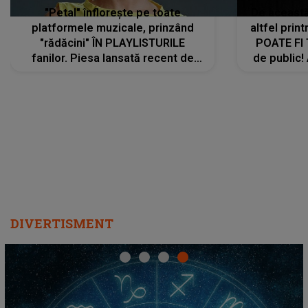
"Petal" înflorește pe toate
De această 
platformele muzicale, prinzând
altfel prin
"rădăcini" ÎN PLAYLISTURILE
POATE FI
fanilor. Piesa lansată recent de
de public!
Ariana Grande îi face pe
a lansat V
ascultători SĂ O ASCULTE PE
REPEAT
DIVERTISMENT