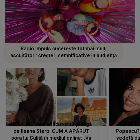
Radio Impuls cucerește tot mai mulți
ascultători: creșteri semnificative în audiență
MESAJUL care a făcut-o să plângă
CE SE Î
pe Ileana Sterp. CUM A APĂRUT
Popescu?
sora lui Culiță în mediul online: „Va
vedetă du