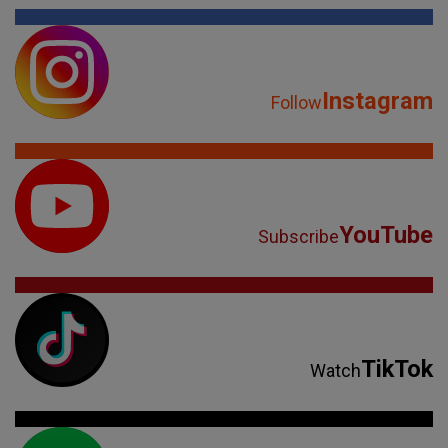
Instagram
Follow
YouTube
Subscribe
TikTok
Watch