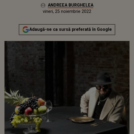
Autor:
ANDREEA BURGHELEA
Publicat:
vineri, 26 noiembrie 2021
Actualizat:
vineri, 25 noiembrie 2022
Adaugă-ne ca sursă preferată în Google