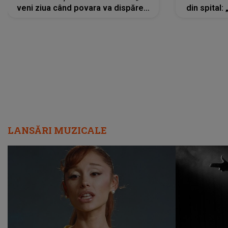
veni ziua când povara va dispărea,
din spital:
iar lacrimile...”
LANSĂRI MUZICALE