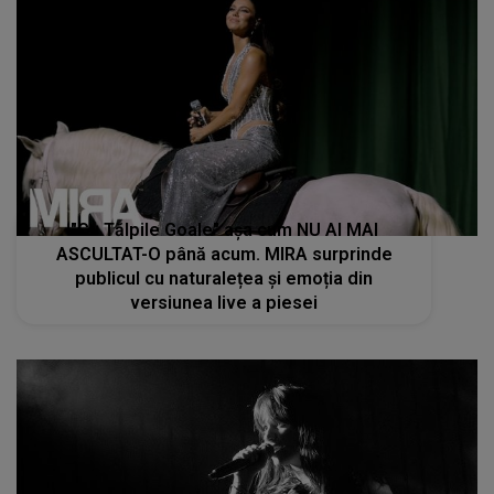
"Cu Tălpile Goale" așa cum NU AI MAI
ASCULTAT-O până acum. MIRA surprinde
publicul cu naturalețea și emoția din
versiunea live a piesei