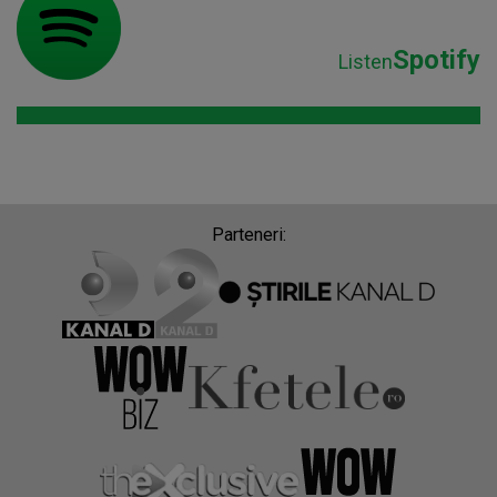
Spotify
Listen
Parteneri: