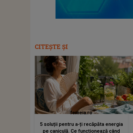
CITEȘTE ȘI
femeia.ro
5 soluții pentru a-ți recăpăta energia
pe caniculă. Ce funcționează când