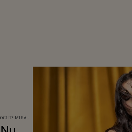
OCLIP: MIRA -
Ă IA
 Nu