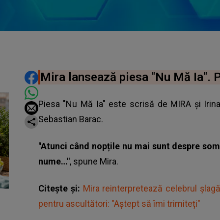
DISTRIBUIE ARTICOLUL
Mira lansează piesa "Nu Mă Ia". P
Piesa "Nu Mă Ia" este scrisă de MIRA și Iri
Sebastian Barac.
"Atunci când nopțile nu mai sunt despre som
nume…"
, spune
Mira
.
Citește și:
Mira reinterpretează celebrul șlag
pentru ascultători: "Aștept să îmi trimiteți"