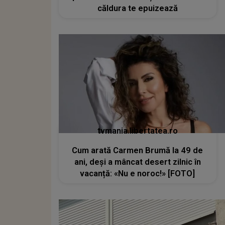
căldura te epuizează
tvmania.libertatea.ro
Cum arată Carmen Brumă la 49 de
ani, deși a mâncat desert zilnic în
vacanță: «Nu e noroc!» [FOTO]