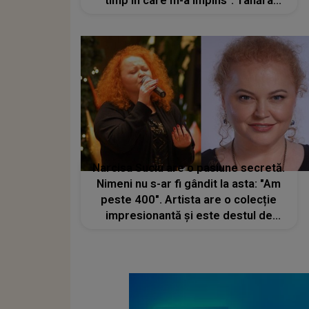
timp în care m-a împins". Tânăra
scoate la iveală detalii revoltătoare
Narcisa Suciu are o pasiune secretă.
Nimeni nu s-ar fi gândit la asta: "Am
peste 400". Artista are o colecție
impresionantă și este destul de
atentă cu modul în care le
depozitează