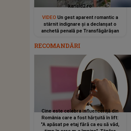
kanald2.ro
VIDEO
Un gest aparent romantic a
stârnit indignare și a declanșat o
anchetă penală pe Transfăgărășan
RECOMANDĂRI
Cine este celebra influenceriță din
România care a fost hărțuită în lift:
"A apăsat pe etaj fără ca eu să văd,