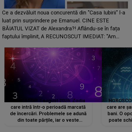
Ce a dezvăluit noua concurentă din "Casa Iubirii" l-a
luat prin surprindere pe Emanuel. CINE ESTE
BĂIATUL VIZAT de Alexandra?! Aflându-se în fața
faptului împlinit, A RECUNOSCUT IMEDIAT: "Am
avut..."
HOROSCOP 7 august 2026. Zodia
HOROSCOP 
care intră într-o perioadă marcată
care are șa
de încercări. Problemele se adună
bani. O opo
din toate părțile, iar o veste
poate schi
neașteptată îi dă planurile peste
la