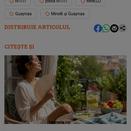
RiTiTi
piesa RiTiTi
MINELLI
‪Guaynaa
Minelli și ‪Guaynaa
DISTRIBUIE ARTICOLUL
CITEȘTE ȘI
femeia.ro