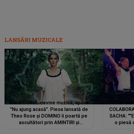
LANSĂRI MUZICALE
Când DORUL devine muzică, apare
Armin 
"Nu ajung acasă". Piesa lansată de
COLABORAR
Theo Rose și DOMINO îi poartă pe
SACHA: ""E
ascultători prin AMINTIRI și
o piesă 
REGĂSIRI, iar drumul emoțiilor
imediat pre