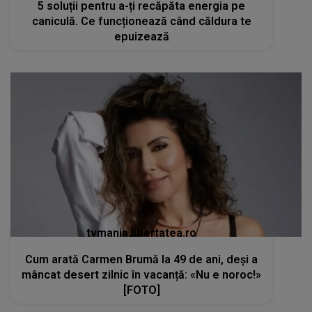
5 soluții pentru a-ți recăpăta energia pe
caniculă. Ce funcționează când căldura te
epuizează
tvmania.libertatea.ro
Cum arată Carmen Brumă la 49 de ani, deși a
mâncat desert zilnic în vacanță: «Nu e noroc!»
[FOTO]