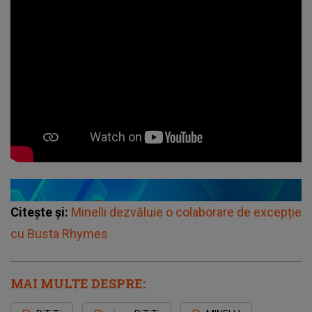
Citește și:
Minelli dezvăluie o colaborare de excepție
cu Busta Rhymes
MAI MULTE DESPRE: