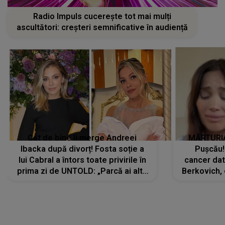
Radio Impuls cucerește tot mai mulți
ascultători: creșteri semnificative în audiență
Cât de bine îi merge Andreei
MĂRTURIA
Ibacka după divorț! Fosta soție a
Pușcău!
lui Cabral a întors toate privirile în
cancer dato
prima zi de UNTOLD: „Parcă ai altă
Berkovich, 
strălucire, emani putere,
accident ru
încredere, siguranță...”
Dacă nu 