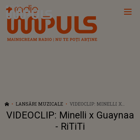
Radio Impuls
LANSĂRI MUZICALE
VIDEOCLIP: MINELLI X
‪GUAYNAA - RITITI
VIDEOCLIP: Minelli x ‪Guaynaa
- RiTiTi