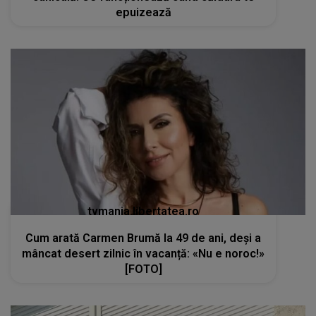
epuizează
tvmania.libertatea.ro
Cum arată Carmen Brumă la 49 de ani, deși a
mâncat desert zilnic în vacanță: «Nu e noroc!»
[FOTO]