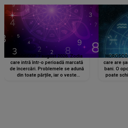
avut..."
HOROSCOP 7 august 2026. Zodia
HOROSCOP 
care intră într-o perioadă marcată
care are șa
de încercări. Problemele se adună
bani. O opo
din toate părțile, iar o veste
poate schi
neașteptată îi dă planurile peste
la
cap