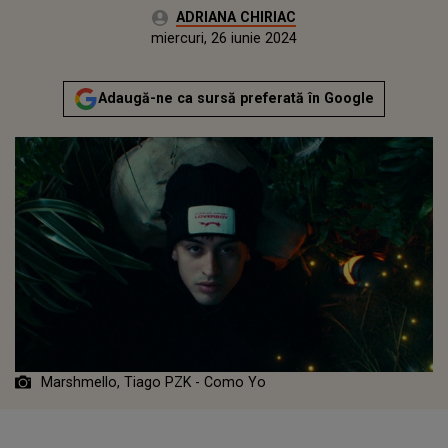
Autor:
ADRIANA CHIRIAC
Publicat:
luni, 26 iunie 2023
Actualizat:
miercuri, 26 iunie 2024
Adaugă-ne ca sursă preferată în Google
Marshmello, Tiago PZK - Como Yo