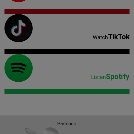
TikTok
Watch
Spotify
Listen
Parteneri: