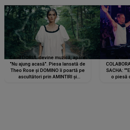
Când DORUL devine muzică, apare
Armin 
"Nu ajung acasă". Piesa lansată de
COLABORAR
Theo Rose și DOMINO îi poartă pe
SACHA: ""E
ascultători prin AMINTIRI și
o piesă 
REGĂSIRI, iar drumul emoțiilor
imediat pre
trece prin sufletul publicului:
cu mine șt
"Pentru toți cei care au plecat
păstrăm do
departe ca să le fie mai bine"