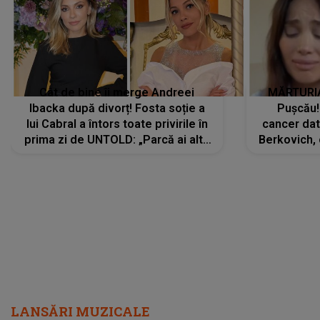
Cât de bine îi merge Andreei
MĂRTURIA
Ibacka după divorț! Fosta soție a
Pușcău!
lui Cabral a întors toate privirile în
cancer dato
prima zi de UNTOLD: „Parcă ai altă
Berkovich, 
strălucire, emani putere,
accident ru
încredere, siguranță...”
Dacă nu 
LANSĂRI MUZICALE