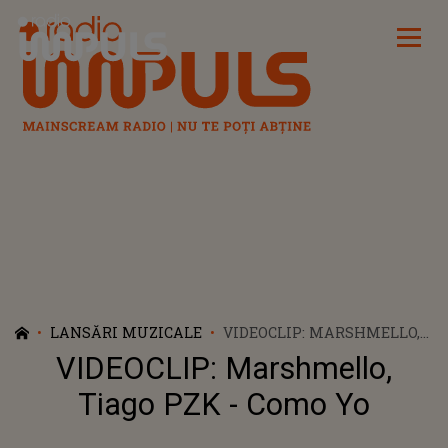
Radio Impuls
LANSĂRI MUZICALE
VIDEOCLIP: MARSHMELLO,
TIAGO PZK - COMO YO
VIDEOCLIP: Marshmello,
Tiago PZK - Como Yo