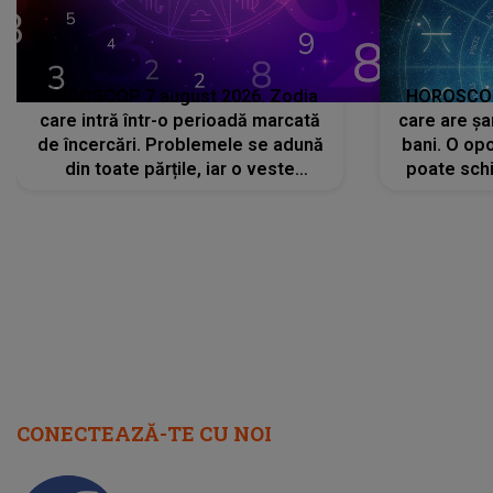
HOROSCOP 7 august 2026. Zodia
HOROSCOP 
care intră într-o perioadă marcată
care are șa
de încercări. Problemele se adună
bani. O opo
din toate părțile, iar o veste
poate schi
neașteptată îi dă planurile peste
la
cap
CONECTEAZĂ-TE CU NOI