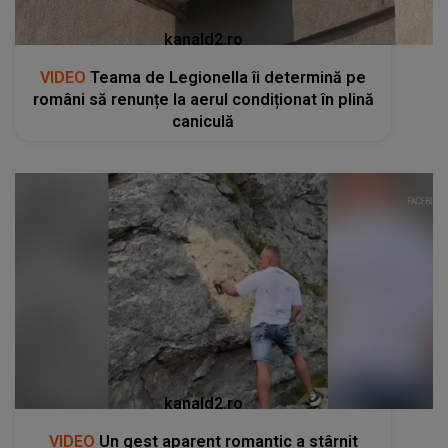
kanald2.ro
VIDEO
Teama de Legionella îi determină pe
români să renunțe la aerul condiționat în plină
caniculă
kanald2.ro
VIDEO
Un gest aparent romantic a stârnit