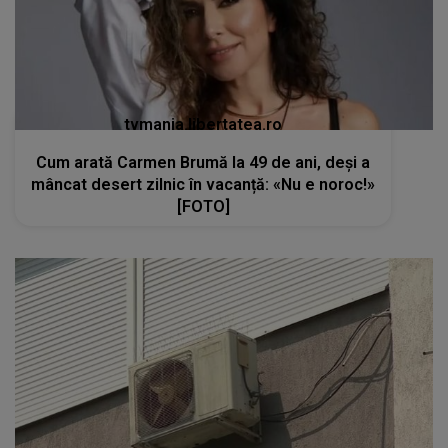
tvmania.libertatea.ro
Cum arată Carmen Brumă la 49 de ani, deși a
mâncat desert zilnic în vacanță: «Nu e noroc!»
[FOTO]