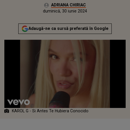
Autor:
ADRIANA CHIRIAC
Publicat:
duminică, 30 iunie 2024
Actualizat:
duminică, 30 iunie 2024
Adaugă-ne ca sursă preferată în Google
KAROL G - Si Antes Te Hubiera Conocido