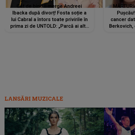
Cât de bine îi merge Andreei
MĂRTURIA
Ibacka după divorț! Fosta soție a
Pușcău!
lui Cabral a întors toate privirile în
cancer dato
prima zi de UNTOLD: „Parcă ai altă
Berkovich, 
strălucire, emani putere,
accident ru
încredere, siguranță...”
Dacă nu 
LANSĂRI MUZICALE