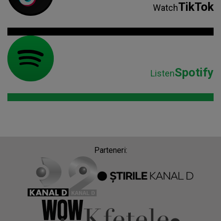
TikTok
Watch
Spotify
Listen
Parteneri: