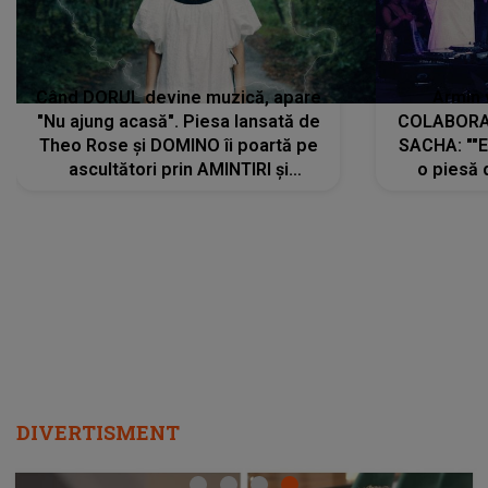
Când DORUL devine muzică, apare
Armin 
"Nu ajung acasă". Piesa lansată de
COLABORAR
Theo Rose și DOMINO îi poartă pe
SACHA: ""E
ascultători prin AMINTIRI și
o piesă 
REGĂSIRI, iar drumul emoțiilor
imediat pre
trece prin sufletul publicului:
cu mine șt
"Pentru toți cei care au plecat
păstrăm do
departe ca să le fie mai bine"
DIVERTISMENT