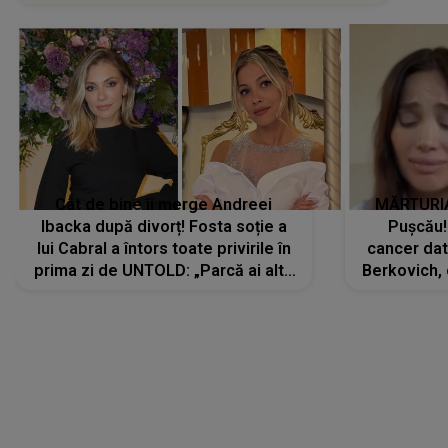
Cât de bine îi merge Andreei
MĂRTURIA
Ibacka după divorț! Fosta soție a
Pușcău!
lui Cabral a întors toate privirile în
cancer dato
prima zi de UNTOLD: „Parcă ai altă
Berkovich, 
strălucire, emani putere,
accident ru
încredere, siguranță...”
Dacă nu 