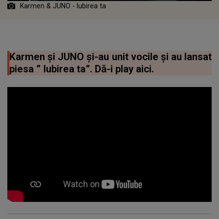
Karmen & JUNO - Iubirea ta
Karmen și JUNO și-au unit vocile și au lansat
piesa ” Iubirea ta”. Dă-i play aici.