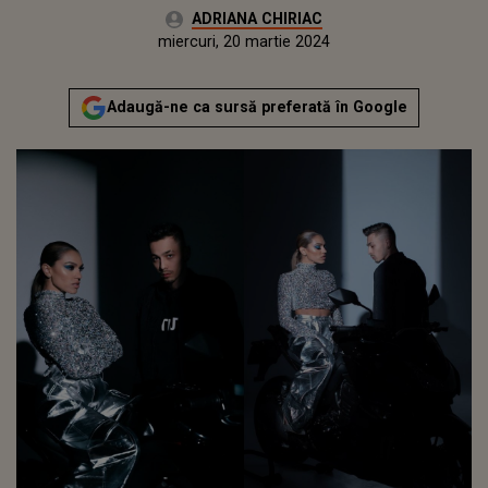
Autor:
ADRIANA CHIRIAC
Publicat:
luni, 20 martie 2023
Actualizat:
miercuri, 20 martie 2024
Adaugă-ne ca sursă preferată în Google