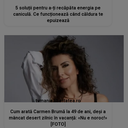
5 soluții pentru a-ți recăpăta energia pe
caniculă. Ce funcționează când căldura te
epuizează
tvmania.libertatea.ro
Cum arată Carmen Brumă la 49 de ani, deși a
mâncat desert zilnic în vacanță: «Nu e noroc!»
[FOTO]