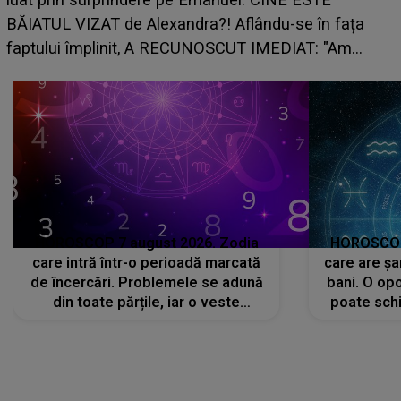
BĂIATUL VIZAT de Alexandra?! Aflându-se în fața
faptului împlinit, A RECUNOSCUT IMEDIAT: "Am
avut..."
HOROSCOP 7 august 2026. Zodia
HOROSCOP 
care intră într-o perioadă marcată
care are șa
de încercări. Problemele se adună
bani. O opo
din toate părțile, iar o veste
poate schi
neașteptată îi dă planurile peste
la
cap