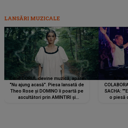
LANSĂRI MUZICALE
Când DORUL devine muzică, apare
Armin 
"Nu ajung acasă". Piesa lansată de
COLABORAR
Theo Rose și DOMINO îi poartă pe
SACHA: ""E
ascultători prin AMINTIRI și
o piesă 
REGĂSIRI, iar drumul emoțiilor
imediat pre
trece prin sufletul publicului:
cu mine șt
"Pentru toți cei care au plecat
păstrăm do
departe ca să le fie mai bine"