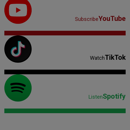
YouTube
Subscribe
TikTok
Watch
Spotify
Listen