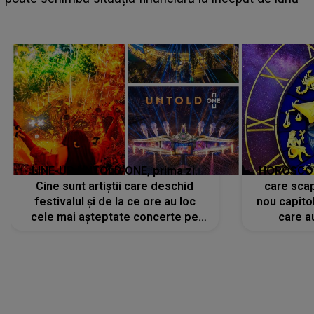
LINE-UP UNTOLD ONE, prima zi.
HOROSCOP 
Cine sunt artiștii care deschid
care scap
festivalul și de la ce ore au loc
nou capitol
cele mai așteptate concerte pe
care a
scena principală?
perioadă 