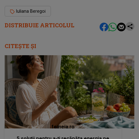
Iuliana Beregoi
DISTRIBUIE ARTICOLUL
CITEȘTE ȘI
femeia.ro
5 soluții pentru a-ți recăpăta energia pe