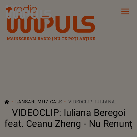
Radio Impuls
LANSĂRI MUZICALE
VIDEOCLIP: IULIANA
BEREGOI FEAT. CEANU
VIDEOCLIP: Iuliana Beregoi
ZHENG - NU RENUNȚ
feat. Ceanu Zheng - Nu Renunț