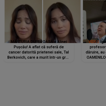
MĂRTURIA DUREROASĂ a Alinei
VIDEO
Igo
Pușcău! A aflat că suferă de
profesori
cancer datorită prietenei sale, Tal
dăruire, au
Berkovich, care a murit într-un grav
OAMENILOR
accident rutier: „Mi-a salvat viața.
despre
Dacă nu era ea, nici eu nu mai
amprente 
eram...”
ELEVILOR,
anilor: "