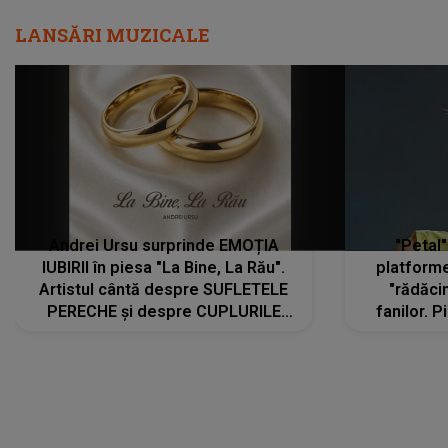
LANSĂRI MUZICALE
Andrei Ursu surprinde EMOȚIA
"Petal"
IUBIRII în piesa "La Bine, La Rău".
platforme
Artistul cântă despre SUFLETELE
"rădăci
PERECHE și despre CUPLURILE
fanilor. 
care aleg să meargă împreună pe
Arian
același drum, INDIFERENT DE CE LE
ascultă
REZERVĂ VIAȚA