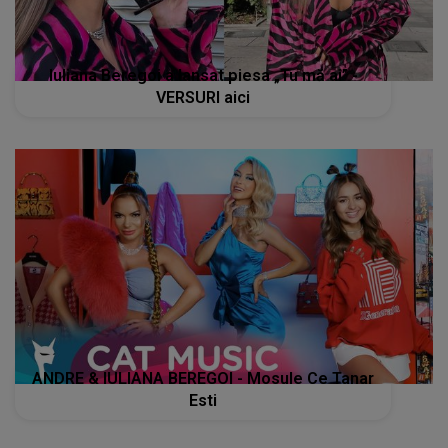
Iuliana Beregoi a lansat piesa „Tu mă ai” -
VERSURI aici
ANDRE & IULIANA BEREGOI - Mosule Ce Tanar
Esti