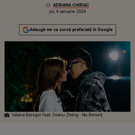
Autor:
ADRIANA CHIRIAC
Publicat:
miercuri, 4 ianuarie 2023
Actualizat:
joi, 4 ianuarie 2024
Adaugă-ne ca sursă preferată în Google
Iuliana Beregoi feat. Ceanu Zheng - Nu Renunț