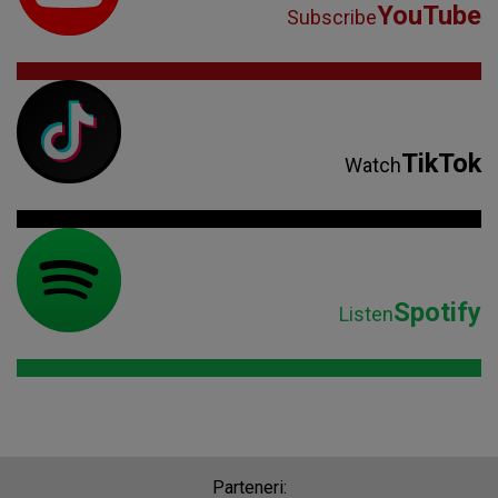
YouTube
Subscribe
TikTok
Watch
Spotify
Listen
Parteneri: