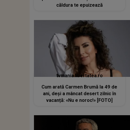
căldura te epuizează
tvmania.libertatea.ro
Cum arată Carmen Brumă la 49 de
ani, deși a mâncat desert zilnic în
vacanță: «Nu e noroc!» [FOTO]