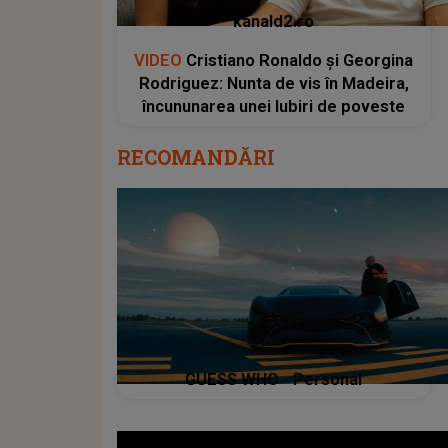
kanald2.ro
VIDEO
Cristiano Ronaldo și Georgina
Rodriguez: Nunta de vis în Madeira,
încununarea unei Iubiri de poveste
RECOMANDĂRI
GUESS WHO - Personal