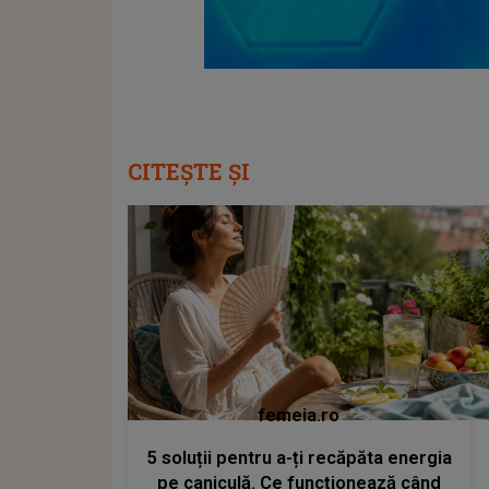
CITEȘTE ȘI
femeia.ro
5 soluții pentru a-ți recăpăta energia
pe caniculă. Ce funcționează când