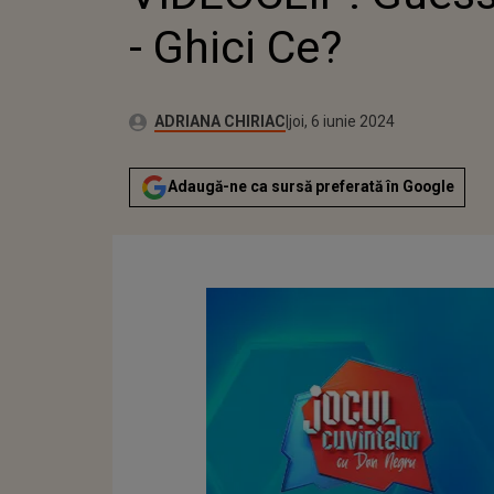
- Ghici Ce?
Publicat:
Autor:
marți, 6 iunie 2023
Actualizat:
ADRIANA CHIRIAC
joi, 6 iunie 2024
Adaugă-ne ca sursă preferată în Google