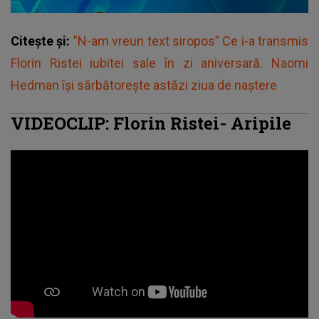
Citește și:
”N-am vreun text siropos” Ce i-a transmis
Florin Ristei iubitei sale în zi aniversară. Naomi
Hedman își sărbătorește astăzi ziua de naștere
VIDEOCLIP: Florin Ristei- Aripile