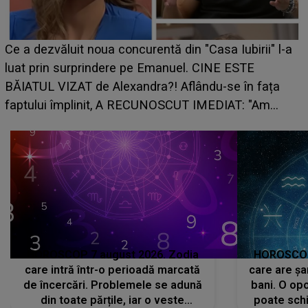
Ce a dezvăluit noua concurentă din "Casa Iubirii" l-a
luat prin surprindere pe Emanuel. CINE ESTE
BĂIATUL VIZAT de Alexandra?! Aflându-se în fața
faptului împlinit, A RECUNOSCUT IMEDIAT: "Am
avut..."
HOROSCOP 7 august 2026. Zodia
HOROSCOP 
care intră într-o perioadă marcată
care are șa
de încercări. Problemele se adună
bani. O opo
din toate părțile, iar o veste
poate schi