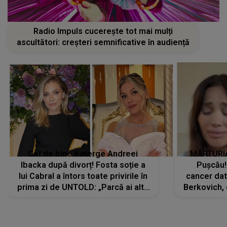
Radio Impuls cucerește tot mai mulți
ascultători: creșteri semnificative în audiență
Cât de bine îi merge Andreei
MĂRTURIA
Ibacka după divorț! Fosta soție a
Pușcău!
lui Cabral a întors toate privirile în
cancer dato
prima zi de UNTOLD: „Parcă ai altă
Berkovich, 
strălucire, emani putere,
accident ru
încredere, siguranță...”
Dacă nu 