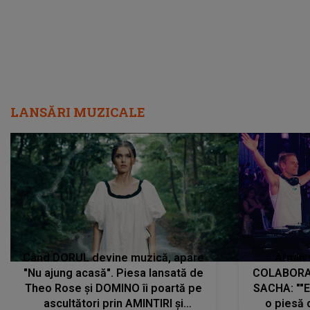
LANSĂRI MUZICALE
Când DORUL devine muzică, apare
Armin 
"Nu ajung acasă". Piesa lansată de
COLABORAR
Theo Rose și DOMINO îi poartă pe
SACHA: ""E
ascultători prin AMINTIRI și
o piesă 