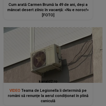
Cum arată Carmen Brumă la 49 de ani, deși a
mâncat desert zilnic în vacanță: «Nu e noroc!»
[FOTO]
kanald2.ro
VIDEO
Teama de Legionella îi determină pe
români să renunțe la aerul condiționat în plină
caniculă