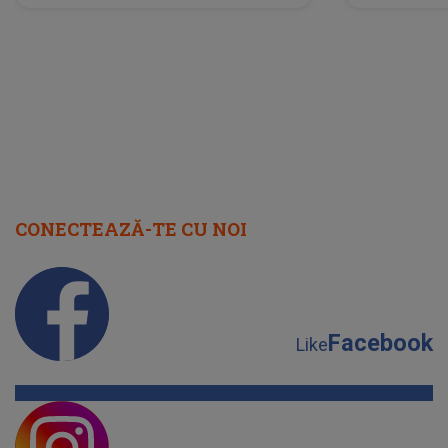
neașteptată îi dă planurile peste
la
cap
CONECTEAZĂ-TE CU NOI
Facebook
Like