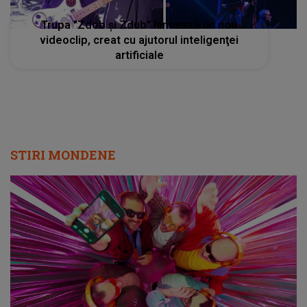
Trupa "Zdob şi Zdub" lansează un nou
videoclip, creat cu ajutorul inteligenţei
artificiale
STIRI MONDENE