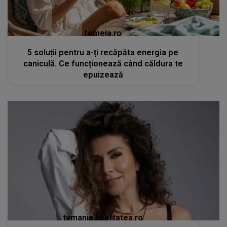
femeia.ro
5 soluții pentru a-ți recăpăta energia pe
caniculă. Ce funcționează când căldura te
epuizează
tvmania.libertatea.ro