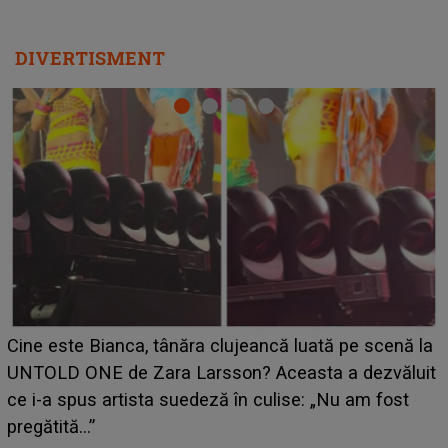
DIVERTISMENT
HOROSCOP 11 august 2026. Marte intră în Rac
scenă la
aduce tensiuni uriașe pentru o zodie! Conflicte
zvăluit
izbucnesc din senin în jurul ei, iar o situație difi
 fost
scapă de sub control