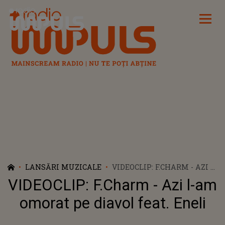
Radio Impuls
LANSĂRI MUZICALE
VIDEOCLIP: F.CHARM - AZI L-
AM OMORAT PE DIAVOL
VIDEOCLIP: F.Charm - Azi l-am
FEAT. ENELI
omorat pe diavol feat. Eneli