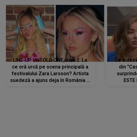
LINE-UP UNTOLD ONE, ziua 2. La
Ce a dezv
ce oră urcă pe scena principală a
din "Cas
festivalului Zara Larsson? Artista
surprind
suedeză a ajuns deja în România și
ESTE 
s-a filmat din camera de hotel
Alexandr
faptului 
IMED