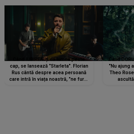
Când IUBIREA îți dă lumea peste
Când DORUL
cap, se lansează "Starleta". Florian
"Nu ajung 
Rus cântă despre acea persoană
Theo Rose 
care intră în viața noastră, "ne fură"
ascultă
toate PRIVIRILE, toate GÂNDURILE,
REGĂSIRI
tot UNIVERSUL și fără să ne dăm
trece pr
seama, ajunge să fie motivul
"Pentru t
pentru care zâmbim
departe 