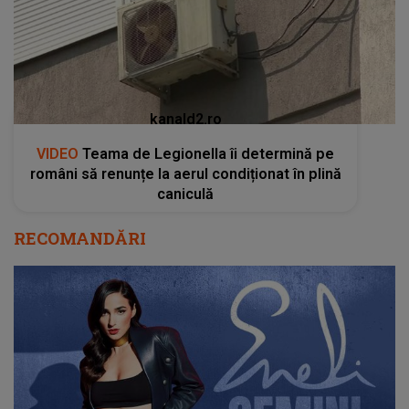
kanald2.ro
VIDEO
Teama de Legionella îi determină pe
români să renunțe la aerul condiționat în plină
caniculă
RECOMANDĂRI