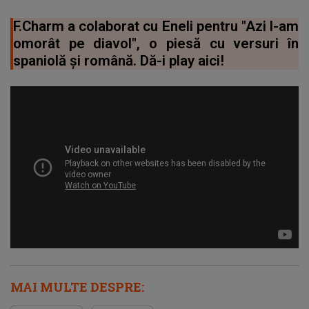
F.Charm a colaborat cu Eneli pentru "Azi l-am
omorât pe diavol", o piesă cu versuri în
spaniolă și română. Dă-i play aici!
MAI MULTE DESPRE: