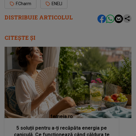
F.Charm
ENELI
DISTRIBUIE ARTICOLUL
CITEȘTE ȘI
femeia.ro
5 soluții pentru a-ți recăpăta energia pe
caniculă. Ce funcționează când căldura te