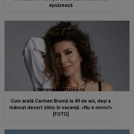
epuizează
tvmania.libertatea.ro
Cum arată Carmen Brumă la 49 de ani, deși a
mâncat desert zilnic în vacanță: «Nu e noroc!»
[FOTO]