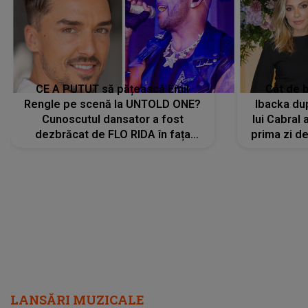
CE A PUTUT să pățească Emil
Cât de b
Rengle pe scenă la UNTOLD ONE?
Ibacka dup
Cunoscutul dansator a fost
lui Cabral a
dezbrăcat de FLO RIDA în fața
prima zi d
tuturor: „Mi-a dat hainele lui. Ce s-a
strălu
întâmplat mai exact...”
încre
LANSĂRI MUZICALE