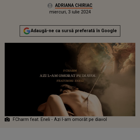
Autor:
ADRIANA CHIRIAC
Publicat:
luni, 3 iulie 2023
Actualizat:
miercuri, 3 iulie 2024
Adaugă-ne ca sursă preferată în Google
F.Charm feat. Eneli - Azi l-am omorât pe diavol